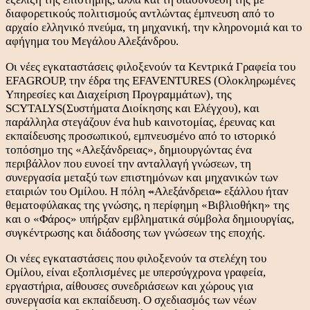
διαφορετικούς πολιτισμούς αντλώντας έμπνευση από το
αρχαίο ελληνικό πνεύμα, τη μηχανική, την κληρονομιά και το
αφήγημα του Μεγάλου Αλεξάνδρου.
Οι νέες εγκαταστάσεις φιλοξενούν τα Κεντρικά Γραφεία του
EFAGROUP, την έδρα της EFAVENTURES (Ολοκληρωμένες
Υπηρεσίες και Διαχείριση Προγραμμάτων), της
SCYTALYS(Συστήματα Διοίκησης και Ελέγχου), και
παράλληλα στεγάζουν ένα hub καινοτομίας, έρευνας και
εκπαίδευσης προσωπικού, εμπνευσμένο από το ιστορικό
τοπόσημο της «Αλεξάνδρειας», δημιουργώντας ένα
περιβάλλον που ευνοεί την ανταλλαγή γνώσεων, τη
συνεργασία μεταξύ των επιστημόνων και μηχανικών των
εταιριών του Ομίλου. Η πόλη
«
Αλεξάνδρεια
»
εξάλλου ήταν
θεματοφύλακας της γνώσης, η περίφημη «Βιβλιοθήκη» της
και ο «Φάρος» υπήρξαν εμβληματικά σύμβολα δημιουργίας,
συγκέντρωσης και διάδοσης των γνώσεων της εποχής.
Οι νέες εγκαταστάσεις που φιλοξενούν τα στελέχη του
Ομίλου, είναι εξοπλισμένες με υπερσύγχρονα γραφεία,
εργαστήρια, αίθουσες συνεδριάσεων και χώρους για
συνεργασία και εκπαίδευση. O σχεδιασμός των νέων