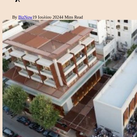
By
BizNow
19 Ιουλίου 2024
4 Mins Read