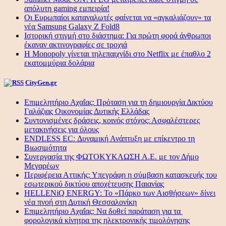
απόλυτη gaming εμπειρία!
Οι Ευρωπαίοι καταναλωτές φαίνεται να «αγκαλιάζουν» τα
νέα Samsung Galaxy Z Fold8
Ιστορική στιγμή στο διάστημα: Για πρώτη φορά άνθρωποι
έκαναν ακτινογραφίες σε τροχιά
Η Monopoly γίνεται τηλεπαιχνίδι στο Netflix με έπαθλο 2
εκατομμύρια δολάρια
CityGen.gr
Επιμελητήριο Αχαΐας: Πρόταση για τη δημιουργία Δικτύου
Γαλάζιας Οικονομίας Δυτικής Ελλάδας
Συντονισμένες δράσεις, κοινός στόχος: Ασφαλέστερες
μετακινήσεις για όλους
ENDLESS EC: Δυναμική Ανάπτυξη με επίκεντρο τη
Βιωσιμότητα
Συνεργασία της ΦΩΤΟΚΥΚΛΩΣΗ Α.Ε. με τον Δήμο
Μεγαρέων
Περιφέρεια Αττικής: Υπεγράφη η σύμβαση κατασκευής του
εσωτερικού δικτύου αποχέτευσης Παιανίας
HELLENiQ ENERGY: Το «Πάρκο των Αισθήσεων» δίνει
νέα πνοή στη Δυτική Θεσσαλονίκη
Επιμελητήριο Αχαΐας: Να δοθεί παράταση για τα
φορολογικά κίνητρα της ηλεκτρονικής τιμολόγησης