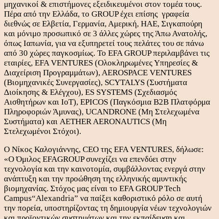
μηχανικοί & επιστήμονες εξειδικευμένοι στον τομέα τους.
Πέρα από την Ελλάδα, τo GROUP έχει επίσης γραφεία
διεθνώς σε Ελβετία, Γερμανία, Αμερική, ΗΑΕ, Σιγκαπούρη
και μόνιμο προσωπικό σε 3 άλλες χώρες της Άπω Ανατολής,
όπως Ιαπωνία, για να εξυπηρετεί τους πελάτες του σε πάνω
από 30 χώρες παγκοσμίως. To EFA GROUP περιλαμβάνει τις
εταιρίες, EFA VENTURES (Ολοκληρωμένες Υπηρεσίες &
Διαχείριση Προγραμμάτων), AEROSPACE VENTURES
(Βιομηχανικές Συνεργασίες), SCYTALYS (Συστήματα
Διοίκησης & Ελέγχου), ES SYSTEMS (Σχεδιασμός
Αισθητήρων και IoT), EPICOS (Παγκόσμια B2B Πλατφόρμα
Πληροφοριών Άμυνας), UCANDRONE (Μη Στελεχωμένα
Συστήματα) και AETHER AERONAUTICS (Μη
Στελεχωμένοι Στόχοι).
Ο Νίκος Καλογιάννης, CEO της EFA VENTURES, δήλωσε:
«Ο Όμιλος EFAGROUP συνεχίζει να επενδύει στην
τεχνολογία και την καινοτομία, συμβάλλοντας ενεργά στην
ανάπτυξη και την προώθηση της ελληνικής αμυντικής
βιομηχανίας. Στόχος μας είναι το EFA GROUP Tech
Campus“Alexandria” να παίξει καθοριστικό ρόλο σε αυτή
την πορεία, υποστηρίζοντας τη δημιουργία νέων τεχνολογιών
και προϊοντικών συστημάτων και την εκπαίδευση και