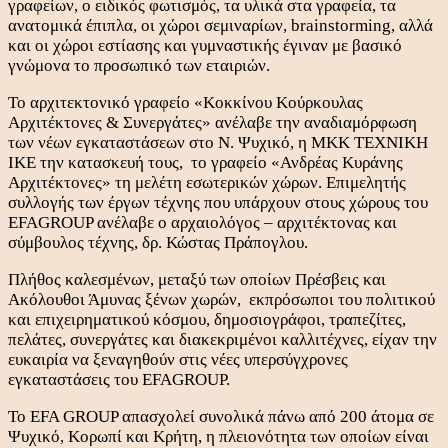
γραφείων, o ειδικός φωτισμός, τα υλικά στα γραφεία, τα
ανατομικά έπιπλα, οι χώροι σεμιναρίων, brainstorming, αλλά
και οι χώροι εστίασης και γυμναστικής έγιναν με βασικό
γνώμονα το προσωπικό των εταιριών.
Το αρχιτεκτονικό γραφείο «Κοκκίνου Κούρκουλας
Αρχιτέκτονες & Συνεργάτες» ανέλαβε την αναδιαμόρφωση
των νέων εγκαταστάσεων στο Ν. Ψυχικό, η ΜΚΚ ΤΕΧΝΙΚΗ
ΙΚΕ την κατασκευή τους, το γραφείο «Ανδρέας Κυράνης
Αρχιτέκτονες» τη μελέτη εσωτερικών χώρων. Επιμελητής
συλλογής των έργων τέχνης που υπάρχουν στους χώρους του
EFAGROUP ανέλαβε ο αρχαιολόγος – αρχιτέκτονας και
σύμβουλος τέχνης, δρ. Κώστας Πράπογλου.
Πλήθος καλεσμένων, μεταξύ των οποίων Πρέσβεις και
Ακόλουθοι Άμυνας ξένων χωρών, εκπρόσωποι του πολιτικού
και επιχειρηματικού κόσμου, δημοσιογράφοι, τραπεζίτες,
πελάτες, συνεργάτες και διακεκριμένοι καλλιτέχνες, είχαν την
ευκαιρία να ξεναγηθούν στις νέες υπερσύγχρονες
εγκαταστάσεις του EFAGROUP.
To EFA GROUP απασχολεί συνολικά πάνω από 200 άτομα σε
Ψυχικό, Κορωπί και Κρήτη, η πλειονότητα των οποίων είναι