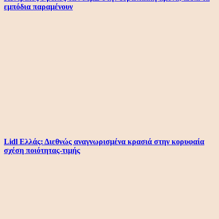
εμπόδια παραμένουν
Lidl Ελλάς: Διεθνώς αναγνωρισμένα κρασιά στην κορυφαία
σχέση ποιότητας-τιμής