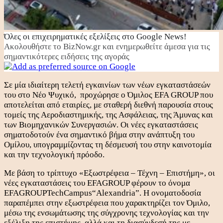
Όλες οι επιχειρηματικές εξελίξεις στο Google News!
Ακολουθήστε το BizNow.gr και ενημερωθείτε άμεσα για τις
σημαντικότερες ειδήσεις της αγοράς
Σε μία ιδιαίτερη τελετή εγκαινίων των νέων εγκαταστάσεών
του στο Νέο Ψυχικό, προχώρησε ο Όμιλος EFA GROUP που
αποτελείται από εταιρίες, με σταθερή διεθνή παρουσία στους
τομείς της Αεροδιαστημικής, της Ασφάλειας, της Άμυνας και
των Βιομηχανικών Συνεργασιών. Οι νέες εγκαταστάσεις
σηματοδοτούν ένα σημαντικό βήμα στην ανάπτυξη του
Ομίλου, υπογραμμίζοντας τη δέσμευσή του στην καινοτομία
και την τεχνολογική πρόοδο.
Με βάση το τρίπτυχο «Eξωστρέφεια – Τέχνη – Επιστήμη», οι
νέες εγκαταστάσεις του EFAGROUP φέρουν το όνομα
EFAGROUPTechCampus“Alexandria”. Η ονοματοδοσία
παραπέμπει στην εξωστρέφεια που χαρακτηρίζει τον Όμιλο,
μέσω της ενσωμάτωσης της σύγχρονης τεχνολογίας και την
εξέλιξη της επιστήμης, αλλά και τη διασύνδεσή της με