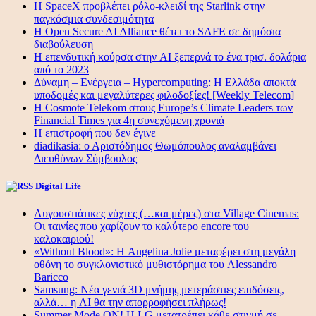
Η SpaceX προβλέπει ρόλο-κλειδί της Starlink στην
παγκόσμια συνδεσιμότητα
Η Open Secure AI Alliance θέτει το SAFE σε δημόσια
διαβούλευση
Η επενδυτική κούρσα στην AI ξεπερνά το ένα τρισ. δολάρια
από το 2023
Δύναμη – Ενέργεια – Ηypercomputing: Η Ελλάδα αποκτά
υποδομές και μεγαλύτερες φιλοδοξίες! [Weekly Telecom]
Η Cosmote Telekom στους Europe’s Climate Leaders των
Financial Times για 4η συνεχόμενη χρονιά
Η επιστροφή που δεν έγινε
diadikasia: ο Αριστόδημος Θωμόπουλος αναλαμβάνει
Διευθύνων Σύμβουλος
Digital Life
Αυγουστιάτικες νύχτες (…και μέρες) στα Village Cinemas:
Οι ταινίες που χαρίζουν το καλύτερο encore του
καλοκαιριού!
«Without Blood»: Η Angelina Jolie μεταφέρει στη μεγάλη
οθόνη το συγκλονιστικό μυθιστόρημα του Alessandro
Baricco
Samsung: Νέα γενιά 3D μνήμης μετεράστιες επιδόσεις,
αλλά… η AI θα την απορροφήσει πλήρως!
Summer Mode ON! Η LG μετατρέπει κάθε στιγμή σε