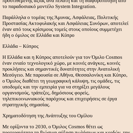
προστιθέμενης αξίας ανά πελάτη και τη διαφοροποίηση από
το παραδοσιακό μοντέλο System Integration.
Παράλληλα ο τομέας της Άμυνας, Ασφάλειας, Πολιτικής
Προστασίας Ακτοφυλακής και Ασφάλειας Συνόρων, αποτελεί
έναν από τους κρίσιμους τομείς στους οποίους συμμετέχει
ήδη ο όμιλος σε Ελλάδα και Κύπρο
Ελλάδα – Κύπρος
Η Ελλάδα και η Κύπρος αποτελούν για τον Όμιλο Cosmos
έναν ενιαίο τεχνολογικό χώρο, με κοινές ανάγκες, κοινές
προκλήσεις και σημαντικές δυνατότητες στην Ανατολική
Μεσόγειο. Με παρουσία σε Αθήνα, Θεσσαλονίκη και Κύπρο,
ο Όμιλος διαθέτει τη γεωγραφική κάλυψη, τις ομάδες, τις
υποδομές και την εμπειρία για να στηρίξει μεγάλους
οργανισμούς, τράπεζες, δημόσιους φορείς,
τηλεπικοινωνιακούς παρόχους και επιχειρήσεις σε έργα
στρατηγικής σημασίας.
Χρηματοδότηση της Ανάπτυξης του Ομίλου
Με ορίζοντα το 2030, ο Όμιλος Cosmos θέτει ως
προτεραιότητα τη βιώσιμη αύξηση πωλήσεων και κερδών, την