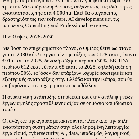
Ήδη η εταιρεία αγόρασε ένα επιπλέον γραφειακό χώρο 700
τμ, στην Μεταμόρφωση Αττικής, αυξάνοντας τις ιδιόκτητες
εγκαταστάσεις της στα 4.000 τμ. Εκεί θα στεγάσει τις
δραστηριότητες των software, ΑΙ development και τις
υπηρεσίες Consulting and Professional Services.
Προβλέψεις 2026-2030
Με βάση το επιχειρηματικό πλάνο, ο Όμιλος θέτει ως στόχο
για το 2030 κύκλο εργασιών της τάξης των €128 εκατ., έναντι
€91 εκατ. το 2025, δηλαδή αύξηση περίπου 30%, EBITDA
περίπου €12 εκατ., έναντι €8 εκατ. το 2025, δηλαδή αύξηση
περίπου 50%, εφ΄όσον δεν υπάρξουν ισχυρές εσωτερικές και
εξωτερικές αναταράξεις στην Ελλάδα και την Κύπρο, που θα
επιβαρύνουν το επιχειρηματικό περιβάλλον.
Η στρατηγική ανάπτυξης στηρίζεται και στην ανάληψη νέων
έργων υψηλής προστιθέμενης αξίας σε δημόσιο και ιδιωτικό
τομέα.
Οι ανάγκες της αγοράς μετακινούνται πλέον από την απλή
εγκατάσταση συστημάτων στην ολοκληρωμένη λειτουργία:
έργα cloud, cybersecurity, AI, data, υποδομών, λογισμικού,