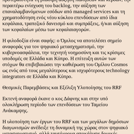
περαιτέρω ενίσχυση του backlog, την αύξηση των
επαναλαμβανόμενων εσόδων από managed services και τη
χρηματοδότηση ενός νέου κύκλου επενδύσεων από ίδια
κεφάλαια, τραπεζικό δανεισμό και συμπράξεις, ή/και αύξηση
των κεφαλαίων μέσω των κεφαλαιαγορών.
Η φιλοδοξία είναι σαφής: ο Όμιλος να αποτελέσει σημείο
αναφοράς για τον ψηφιακό μετασχηματισμό, την
κυβερνοασφάλεια, την τεχνητή νοημοσύνη και τις κρίσιμες
υποδομές σε Ελλάδα και Κύπρο. Η επίτευξη αυτών των
στόχων θα επιβεβαιώσει την καθιέρωση του Ομίλου Cosmos
ως ενός από τους μεγαλύτερους και ισχυρότερους technology
integrators σε Ελλάδα και Κύπρο.
Θεσμικές Παρεμβάσεις και Εξέλιξη Υλοποίησης του RRF
Εκτενή αναφορά έκανε ο κος Δάφνης και στην υπό
ολοκλήρωση περίοδο των επενδύσεων του Ταμείου
Ανάκαμψης.
Η υλοποίηση των έργων του RRF και των μεγάλων δημόσιων
διαγωνισμών ανέδειξε τη δυναμική της χώρας στον ψηφιακό
μετασχηματισμό, αλλά ταυτόχρονα αποκάλυψε δομικές