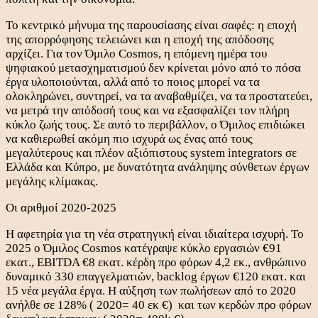
Το κεντρικό μήνυμα της παρουσίασης είναι σαφές: η εποχή
της απορρόφησης τελειώνει και η εποχή της απόδοσης
αρχίζει. Για τον Όμιλο Cosmos, η επόμενη ημέρα του
ψηφιακού μετασχηματισμού δεν κρίνεται μόνο από το πόσα
έργα υλοποιούνται, αλλά από το ποιος μπορεί να τα
ολοκληρώνει, συντηρεί, να τα αναβαθμίζει, να τα προστατεύει,
να μετρά την απόδοσή τους και να εξασφαλίζει τον πλήρη
κύκλο ζωής τους. Σε αυτό το περιβάλλον, ο Όμιλος επιδιώκει
να καθιερωθεί ακόμη πιο ισχυρά ως ένας από τους
μεγαλύτερους και πλέον αξιόπιστους system integrators σε
Ελλάδα και Κύπρο, με δυνατότητα ανάληψης σύνθετων έργων
μεγάλης κλίμακας.
Οι αριθμοί 2020-2025
Η αφετηρία για τη νέα στρατηγική είναι ιδιαίτερα ισχυρή. Το
2025 ο Όμιλος Cosmos κατέγραψε κύκλο εργασιών €91
εκατ., EBITDA €8 εκατ. κέρδη προ φόρων 4,2 εκ., ανθρώπινο
δυναμικό 330 επαγγελματιών, backlog έργων €120 εκατ. και
15 νέα μεγάλα έργα. Η αύξηση των πωλήσεων από το 2020
ανήλθε σε 128% ( 2020= 40 εκ €) και των κερδών προ φόρων