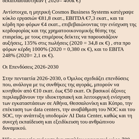
δεκαπλασιάστηκαν ( 2020= 400k €)
Αντίστοιχα, η μητρική Cosmos Business Systems κατέγραψε
κύκλο εργασιών €81,8 εκατ., EBITDA €7,3 εκατ., και τα
κέρδη προ φόρων €4 εκατ., επιβεβαιώνοντας την ενίσχυση της
κερδοφορίας και της χρηματοοικονομικής θέσης της
εταιρείας, με τους επιμέρους δείκτες να παρουσιάζουν
αυξήσεις, 135% στις πωλήσεις (2020 = 34,8 εκ €) , στα προ
φόρων κέρδη 1000% (2020 = 0,380 εκ €), και το ΕΒΙΤΑ
248% (2020= 2,1 εκ €).
Οι Επενδύσεις 2026-2030
Στην πενταετία 2026-2030, ο Όμιλος σχεδιάζει επενδύσεις
που, ανάλογα με τις συνθήκες της αγοράς, μπορούν να
κινηθούν από €10 εκατ. έως €50 εκατ. Οι βασικοί άξονες
περιλαμβάνουν την ιδιοκτησιακή και λειτουργική ενίσχυση
των εγκαταστάσεων σε Αθήνα, Θεσσαλονίκη και Κύπρο, την
επέκταση των data centers, την αναβάθμιση του NOC και του
SOC, την ανάπτυξη υποδομών AI Data Center, καθώς και τη
συνεχή εκπαίδευση και εξειδίκευση του ανθρώπινου
δυναμικού.