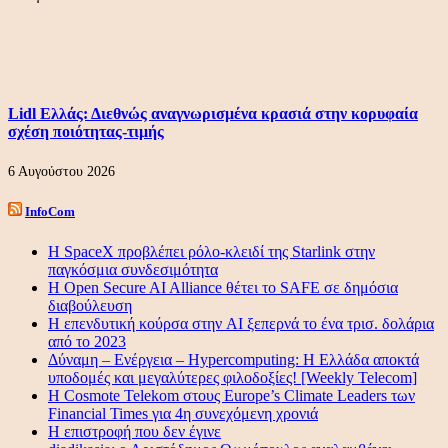
Lidl Ελλάς: Διεθνώς αναγνωρισμένα κρασιά στην κορυφαία
σχέση ποιότητας-τιμής
6 Αυγούστου 2026
InfoCom
Η SpaceX προβλέπει ρόλο-κλειδί της Starlink στην
παγκόσμια συνδεσιμότητα
Η Open Secure AI Alliance θέτει το SAFE σε δημόσια
διαβούλευση
Η επενδυτική κούρσα στην AI ξεπερνά το ένα τρισ. δολάρια
από το 2023
Δύναμη – Ενέργεια – Ηypercomputing: Η Ελλάδα αποκτά
υποδομές και μεγαλύτερες φιλοδοξίες! [Weekly Telecom]
Η Cosmote Telekom στους Europe’s Climate Leaders των
Financial Times για 4η συνεχόμενη χρονιά
Η επιστροφή που δεν έγινε