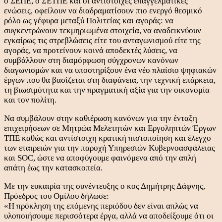
ο ΣΕΠΕ, ο ΣΕΤΠΕ και οι αντίστοιχες επαγγελματικές
ενώσεις, οφείλουν να διαδραματίσουν πιο ενεργό θεσμικό
ρόλο ως γέφυρα μεταξύ Πολιτείας και αγοράς: να
συγκεντρώνουν τεκμηριωμένα στοιχεία, να αναδεικνύουν
εγκαίρως τις στρεβλώσεις είτε του ανταγωνισμού είτε της
αγοράς, να προτείνουν κοινά αποδεκτές λύσεις, να
συμβάλλουν στη διαμόρφωση σύγχρονων κανόνων
διαγωνισμών και να υποστηρίξουν ένα νέο πλαίσιο ψηφιακών
έργων που θα βασίζεται στη διαφάνεια, την τεχνική επάρκεια,
τη βιωσιμότητα και την πραγματική αξία για την οικονομία
και τον πολίτη.
Να συμβάλουν στην καθιέρωση κανόνων για την ένταξη
επιχειρήσεων σε Μητρώα Μελετητών και Εργοληπτών Έργων
ΤΠΕ καθώς και αντίστοιχη κρατική πιστοποίηση και έλεγχο
των εταιρειών για την παροχή Υπηρεσιών Κυβερνοασφάλειας
και SOC, ώστε να αποφύγουμε φαινόμενα από την απλή
απάτη έως την κατασκοπεία.
Με την ευκαιρία της συνέντευξης ο κος Δημήτρης Δάφνης,
Πρόεδρος του Ομίλου δήλωσε:
«Η πρόκληση της επόμενης περιόδου δεν είναι απλώς να
υλοποιήσουμε περισσότερα έργα, αλλά να αποδείξουμε ότι οι