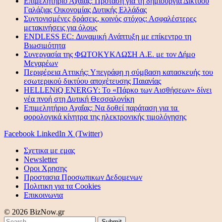
Επιμελητήριο Αχαΐας: Πρόταση για τη δημιουργία Δικτύου
Γαλάζιας Οικονομίας Δυτικής Ελλάδας
Συντονισμένες δράσεις, κοινός στόχος: Ασφαλέστερες
μετακινήσεις για όλους
ENDLESS EC: Δυναμική Ανάπτυξη με επίκεντρο τη
Βιωσιμότητα
Συνεργασία της ΦΩΤΟΚΥΚΛΩΣΗ Α.Ε. με τον Δήμο
Μεγαρέων
Περιφέρεια Αττικής: Υπεγράφη η σύμβαση κατασκευής του
εσωτερικού δικτύου αποχέτευσης Παιανίας
HELLENiQ ENERGY: Το «Πάρκο των Αισθήσεων» δίνει
νέα πνοή στη Δυτική Θεσσαλονίκη
Επιμελητήριο Αχαΐας: Να δοθεί παράταση για τα
φορολογικά κίνητρα της ηλεκτρονικής τιμολόγησης
Facebook
LinkedIn
X (Twitter)
Σχετικα με εμας
Newsletter
Οροι Χρησης
Προστασια Προσωπικων Δεδομενων
Πολιτικη για τα Cookies
Επικοινωνια
© 2026 BizNow.gr
Submit