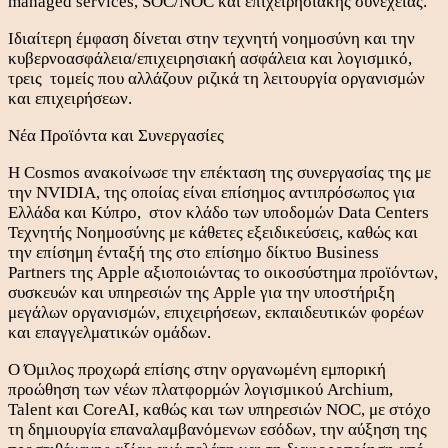
managed services, SOC/NOC και επιχειρησιακής συνέχειας.
Ιδιαίτερη έμφαση δίνεται στην τεχνητή νοημοσύνη και την
κυβερνοασφάλεια/επιχειρησιακή ασφάλεια και λογισμικό,
τρεις τομείς που αλλάζουν ριζικά τη λειτουργία οργανισμών
και επιχειρήσεων.
Νέα Προϊόντα και Συνεργασίες
Η Cosmos ανακοίνωσε την επέκταση της συνεργασίας της με
την NVIDIA, της οποίας είναι επίσημος αντιπρόσωπος για
Ελλάδα και Κύπρο, στον κλάδο των υποδομών Data Centers
Τεχνητής Νοημοσύνης με κάθετες εξειδικεύσεις, καθώς και
την επίσημη ένταξή της στο επίσημο δίκτυο Business
Partners της Apple αξιοποιώντας το οικοσύστημα προϊόντων,
συσκευών και υπηρεσιών της Apple για την υποστήριξη
μεγάλων οργανισμών, επιχειρήσεων, εκπαιδευτικών φορέων
και επαγγελματικών ομάδων.
Ο Όμιλος προχωρά επίσης στην οργανωμένη εμπορική
προώθηση των νέων πλατφορμών λογισμικού Archium,
Talent και CoreAI, καθώς και των υπηρεσιών NOC, με στόχο
τη δημιουργία επαναλαμβανόμενων εσόδων, την αύξηση της