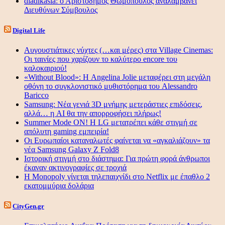
diadikasia: ο Αριστόδημος Θωμόπουλος αναλαμβάνει
Διευθύνων Σύμβουλος
Digital Life
Αυγουστιάτικες νύχτες (…και μέρες) στα Village Cinemas:
Οι ταινίες που χαρίζουν το καλύτερο encore του
καλοκαιριού!
«Without Blood»: Η Angelina Jolie μεταφέρει στη μεγάλη
οθόνη το συγκλονιστικό μυθιστόρημα του Alessandro
Baricco
Samsung: Νέα γενιά 3D μνήμης μετεράστιες επιδόσεις,
αλλά… η AI θα την απορροφήσει πλήρως!
Summer Mode ON! Η LG μετατρέπει κάθε στιγμή σε
απόλυτη gaming εμπειρία!
Οι Ευρωπαίοι καταναλωτές φαίνεται να «αγκαλιάζουν» τα
νέα Samsung Galaxy Z Fold8
Ιστορική στιγμή στο διάστημα: Για πρώτη φορά άνθρωποι
έκαναν ακτινογραφίες σε τροχιά
Η Monopoly γίνεται τηλεπαιχνίδι στο Netflix με έπαθλο 2
εκατομμύρια δολάρια
CityGen.gr