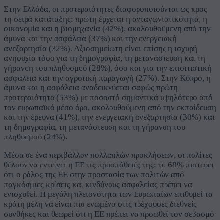
Στην Ελλάδα, οι προτεραιότητες διαφοροποιούνται ως προς
τη σειρά κατάταξης: πρώτη έρχεται η ανταγωνιστικότητα, η
οικονομία και η βιομηχανία (42%), ακολουθούμενη από την
άμυνα και την ασφάλεια (37%) και την ενεργειακή
ανεξαρτησία (32%). Αξιοσημείωτη είναι επίσης η ισχυρή
ανησυχία τόσο για τη δημογραφία, τη μετανάστευση και τη
γήρανση του πληθυσμού (28%), όσο και για την επισιτιστική
ασφάλεια και την αγροτική παραγωγή (27%). Στην Κύπρο, η
άμυνα και η ασφάλεια αναδεικνύεται σαφώς πρώτη
προτεραιότητα (53%) με ποσοστό σημαντικά υψηλότερο από
τον ευρωπαϊκό μέσο όρο, ακολουθούμενη από την εκπαίδευση
και την έρευνα (41%), την ενεργειακή ανεξαρτησία (30%) και
τη δημογραφία, τη μετανάστευση και τη γήρανση του
πληθυσμού (24%).
Μέσα σε ένα περιβάλλον πολλαπλών προκλήσεων, οι πολίτες
θέλουν να εντείνει η ΕΕ τις προσπάθειές της: το 68% πιστεύει
ότι ο ρόλος της ΕΕ στην προστασία των πολιτών από
παγκόσμιες κρίσεις και κινδύνους ασφαλείας πρέπει να
ενισχυθεί. Η μεγάλη πλειονότητα των Ευρωπαίων επιθυμεί τα
κράτη μέλη να είναι πιο ενωμένα στις τρέχουσες διεθνείς
συνθήκες και θεωρεί ότι η ΕΕ πρέπει να προωθεί τον σεβασμό