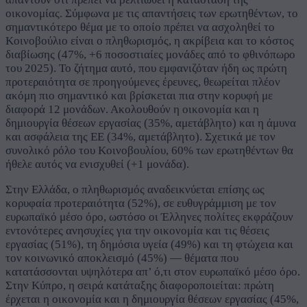
οικονομίας. Σύμφωνα με τις απαντήσεις των ερωτηθέντων, το
σημαντικότερο θέμα με το οποίο πρέπει να ασχοληθεί το
Κοινοβούλιο είναι ο πληθωρισμός, η ακρίβεια και το κόστος
διαβίωσης (47%, +6 ποσοστιαίες μονάδες από το φθινόπωρο
του 2025). Το ζήτημα αυτό, που εμφανιζόταν ήδη ως πρώτη
προτεραιότητα σε προηγούμενες έρευνες, θεωρείται πλέον
ακόμη πιο σημαντικό και βρίσκεται πια στην κορυφή με
διαφορά 12 μονάδων. Ακολουθούν η οικονομία και η
δημιουργία θέσεων εργασίας (35%, αμετάβλητο) και η άμυνα
και ασφάλεια της ΕΕ (34%, αμετάβλητο). Σχετικά με τον
συνολικό ρόλο του Κοινοβουλίου, 60% των ερωτηθέντων θα
ήθελε αυτός να ενισχυθεί (+1 μονάδα).
Στην Ελλάδα, ο πληθωρισμός αναδεικνύεται επίσης ως
κορυφαία προτεραιότητα (52%), σε ευθυγράμμιση με τον
ευρωπαϊκό μέσο όρο, ωστόσο οι Έλληνες πολίτες εκφράζουν
εντονότερες ανησυχίες για την οικονομία και τις θέσεις
εργασίας (51%), τη δημόσια υγεία (49%) και τη φτώχεια και
τον κοινωνικό αποκλεισμό (45%) — θέματα που
κατατάσσονται υψηλότερα απ’ ό,τι στον ευρωπαϊκό μέσο όρο.
Στην Κύπρο, η σειρά κατάταξης διαφοροποιείται: πρώτη
έρχεται η οικονομία και η δημιουργία θέσεων εργασίας (45%,