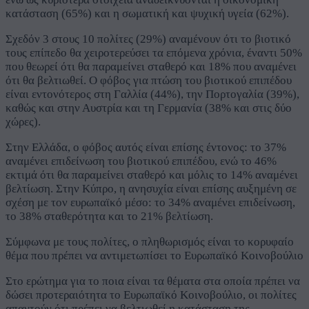
κατάσταση (65%) και η σωματική και ψυχική υγεία (62%).
Σχεδόν 3 στους 10 πολίτες (29%) αναμένουν ότι το βιοτικό
τους επίπεδο θα χειροτερεύσει τα επόμενα χρόνια, έναντι 50%
που θεωρεί ότι θα παραμείνει σταθερό και 18% που αναμένει
ότι θα βελτιωθεί. Ο φόβος για πτώση του βιοτικού επιπέδου
είναι εντονότερος στη Γαλλία (44%), την Πορτογαλία (39%),
καθώς και στην Αυστρία και τη Γερμανία (38% και στις δύο
χώρες).
Στην Ελλάδα, ο φόβος αυτός είναι επίσης έντονος: το 37%
αναμένει επιδείνωση του βιοτικού επιπέδου, ενώ το 46%
εκτιμά ότι θα παραμείνει σταθερό και μόλις το 14% αναμένει
βελτίωση. Στην Κύπρο, η ανησυχία είναι επίσης αυξημένη σε
σχέση με τον ευρωπαϊκό μέσο: το 34% αναμένει επιδείνωση,
το 38% σταθερότητα και το 21% βελτίωση.
Σύμφωνα με τους πολίτες, ο πληθωρισμός είναι το κορυφαίο
θέμα που πρέπει να αντιμετωπίσει το Ευρωπαϊκό Κοινοβούλιο
Στο ερώτημα για το ποια είναι τα θέματα στα οποία πρέπει να
δώσει προτεραιότητα το Ευρωπαϊκό Κοινοβούλιο, οι πολίτες
απαντούν ότι πρέπει να βελτιωθεί η κατάσταση της