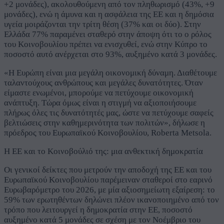
+2 μονάδες), ακολουθούμενη από τον πληθωρισμό (43%, +9
μονάδες), ενώ η άμυνα και η ασφάλεια της ΕΕ και η δημόσια
υγεία μοιράζονται την τρίτη θέση (37% και οι δύο). Στην
Ελλάδα 77% παραμένει σταθερό στην άποψη ότι το ο ρόλος
του Κοινοβουλίου πρέπει να ενισχυθεί, ενώ στην Κύπρο το
ποσοστό αυτό ανέρχεται στο 93%, αυξημένο κατά 3 μονάδες.
«Η Ευρώπη είναι μια μεγάλη οικονομική δύναμη. Διαθέτουμε
ταλαντούχους ανθρώπους και μεγάλες δυνατότητες. Όταν
είμαστε ενωμένοι, μπορούμε να πετύχουμε οικονομική
ανάπτυξη. Τώρα όμως είναι η στιγμή να αξιοποιήσουμε
πλήρως όλες τις δυνατότητές μας, ώστε να πετύχουμε σαφείς
βελτιώσεις στην καθημερινότητα των πολιτών», δήλωσε η
πρόεδρος του Ευρωπαϊκού Κοινοβουλίου, Roberta Metsola.
Η ΕΕ και το Κοινοβούλιό της: μια ανθεκτική δημοκρατία
Οι γενικοί δείκτες που μετρούν την αποδοχή της ΕΕ και του
Ευρωπαϊκού Κοινοβουλίου παρέμειναν σταθεροί στο εαρινό
Ευρωβαρόμετρο του 2026, με μία αξιοσημείωτη εξαίρεση: το
59% των ερωτηθέντων δηλώνει πλέον ικανοποιημένο από τον
τρόπο που λειτουργεί η δημοκρατία στην ΕΕ, ποσοστό
αυξημένο κατά 5 μονάδες σε σχέση με τον Νοέμβριο του