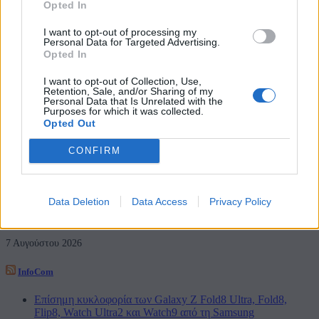
Opted In
I want to opt-out of processing my
Όμιλος ΔΕΗ: Νέα συμφωνία για χαρτοφυλάκιο έργων ΑΠΕ
Personal Data for Targeted Advertising.
άνω των 2 GW
Opted In
7 Αυγούστου 2026
I want to opt-out of Collection, Use,
Retention, Sale, and/or Sharing of my
Personal Data that Is Unrelated with the
Purposes for which it was collected.
Όμιλος Fourlis: Συμφωνία για την πώληση της συμμετοχής στο
Opted Out
Sofia South Ring Mall
CONFIRM
7 Αυγούστου 2026
Η Deloitte Ελλάδος αποκλειστικός χρηματοοικονομικός
Data Deletion
Data Access
Privacy Policy
σύμβουλος του Ομίλου ΔΕΗ
7 Αυγούστου 2026
InfoCom
Επίσημη κυκλοφορία των Galaxy Z Fold8 Ultra, Fold8,
Flip8, Watch Ultra2 και Watch9 από τη Samsung