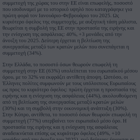
συμμετοχή της χώρας του στην ΕΕ είναι επωφελής, ποσοστό
που ισοδυναμεί με το ιστορικό υψηλό που καταγράφηκε για
πρώτη φορά τον Ιανουάριο-Φεβρουάριο του 2025. Ως
κυριότερο όφελος της συμμετοχής, με αυξητική τάση μάλιστα,
θεωρείται η συμβολή της ΕΕ στην προστασία της ειρήνης και
την ενίσχυση της ασφάλειας: 40%, +3 μονάδες από την
άνοιξη του 2025. Δεύτερη έρχεται η βελτίωση της
συνεργασίας μεταξύ των κρατών μελών που συνεπάγεται η
συμμετοχή (34%).
Στην Ελλάδα, το ποσοστό όσων θεωρούν επωφελή τη
συμμετοχή στην ΕΕ (63%) υπολείπεται του ευρωπαϊκού μέσου
όρου, με το 32% να εκφράζει αντίθετη άποψη. Ωστόσο, οι
Έλληνες πολίτες συμφωνούν με τους υπόλοιπους Ευρωπαίους
ως προς το κυριότερο όφελος: πρώτη έρχεται η προστασία της
ειρήνης και η ενίσχυση της ασφάλειας (44%), ακολουθούμενη
από τη βελτίωση της συνεργασίας μεταξύ κρατών μελών
(30%) και τη συμβολή στην οικονομική ανάπτυξη (30%).
Στην Κύπρο, αντίθετα, το ποσοστό όσων θεωρούν επωφελή τη
συμμετοχή (77%) υπερβαίνει τον ευρωπαϊκό μέσο όρο. Η
προστασία της ειρήνης και η ενίσχυση της ασφάλειας
αναδεικνύεται επίσης ως κυριότερο όφελος (49%, +10
μονάδες από την άνοιξη του 2025), ενώ δεύτερες έρχονται οι