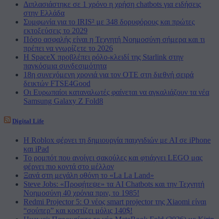
Διπλασιάστηκε σε 1 χρόνο η χρήση chatbots για ειδήσεις
στην Ελλάδα
Συμφωνία για το IRIS² με 348 δορυφόρους και πρώτες
εκτοξεύσεις το 2029
Πόσο ασφαλής είναι η Τεχνητή Νοημοσύνη σήμερα και τι
πρέπει να γνωρίζετε το 2026
Η SpaceX προβλέπει ρόλο-κλειδί της Starlink στην
παγκόσμια συνδεσιμότητα
18η συνεχόμενη χρονιά για τον ΟΤΕ στη διεθνή σειρά
δεικτών FTSE4Good
Οι Ευρωπαίοι καταναλωτές φαίνεται να αγκαλιάζουν τα νέα
Samsung Galaxy Z Fold8
Digital Life
Η Roblox φέρνει τη δημιουργία παιχνιδιών με ΑΙ σε iPhone
και iPad
Το ρομπότ που ανοίγει σακούλες και φτιάχνει LEGO μας
φέρνει πιο κοντά στο μέλλον
Ξανά στη μεγάλη οθόνη το «La La Land»
Steve Jobs: «Προφήτεψε» τα AI Chatbots και την Τεχνητή
Νοημοσύνη 40 χρόνια πριν, το 1985!
Redmi Projector 5: Ο νέος smart projector της Xiaomi είναι
“σούπερ” και κοστίζει μόλις 140$!