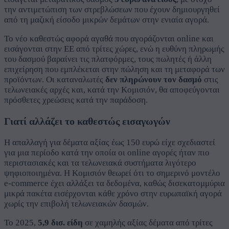
την αντιμετώπιση των στρεβλώσεων που έχουν δημιουργηθεί
από τη μαζική είσοδο μικρών δεμάτων στην ενιαία αγορά.
Το νέο καθεστώς αφορά αγαθά που αγοράζονται online και
εισάγονται στην ΕΕ από τρίτες χώρες, ενώ η ευθύνη πληρωμής
του δασμού βαραίνει τις πλατφόρμες, τους πωλητές ή άλλη
επιχείρηση που εμπλέκεται στην πώληση και τη μεταφορά των
προϊόντων. Οι καταναλωτές
δεν πληρώνουν τον δασμό
στις
τελωνειακές αρχές και, κατά την Κομισιόν, θα αποφεύγονται
πρόσθετες χρεώσεις κατά την παράδοση.
Γιατί αλλάζει το καθεστώς εισαγωγών
Η απαλλαγή για δέματα αξίας έως 150 ευρώ είχε σχεδιαστεί
για μια περίοδο κατά την οποία οι online αγορές ήταν πιο
περιστασιακές και τα τελωνειακά συστήματα λιγότερο
ψηφιοποιημένα. Η Κομισιόν θεωρεί ότι το σημερινό μοντέλο
e-commerce έχει αλλάξει τα δεδομένα, καθώς δισεκατομμύρια
μικρά πακέτα εισέρχονται κάθε χρόνο στην ευρωπαϊκή αγορά
χωρίς την επιβολή τελωνειακών δασμών.
Το 2025,
5,9 δισ. είδη
σε χαμηλής αξίας δέματα από τρίτες