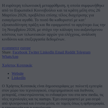
Η ευρύτερη τελωνειακή μεταρρύθμιση, η οποία συμφωνήθηκε
από το Ευρωπαϊκό Κοινοβούλιο και τα κράτη μέλη στις 26
Μαρτίου 2026, προβλέπει επίσης τέλος διαχείρισης για
εισαγόμενα αγαθά. Το ποσό θα καθοριστεί με κατ’
εξουσιοδότηση πράξη και θα εφαρμοστεί το αργότερο έως την
1η Νοεμβρίου 2026, με στόχο την κάλυψη του αυξανόμενου
κόστους των τελωνειακών αρχών για ελέγχους, ανάλυση
κινδύνου και επεξεργασία δεδομένων.
ecommerce
europe
Share.
Facebook
Twitter
LinkedIn
Email
Reddit
Telegram
WhatsApp
Χρήστος Κοτσακάς
Website
LinkedIn
Ο Χρήστος Κοτσακάς είναι δημοσιογράφος με πολυετή εμπειρία
στον χώρο του τεχνολογικού, επιχειρηματικού και διεθνούς
ρεπορτάζ, επικεντρώνοντας το ενδιαφέρον του στα new media, τις
νέες τεχνολογίες και τις startups. Έχει συνεργαστεί με μια σειρά
από ηλεκτρονικά και έντυπα μέσα, σε τομείς όπως η αρθρογραφία,
η επικοινωνία και η ενημέρωση