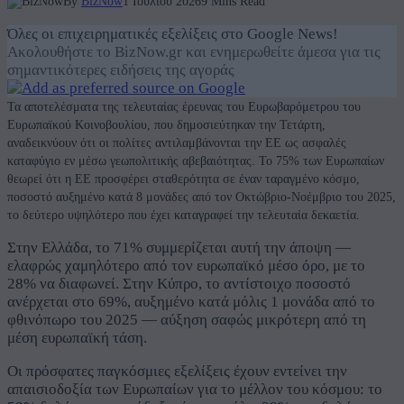
By
BizNow
1 Ιουλίου 2026
9 Mins Read
Όλες οι επιχειρηματικές εξελίξεις στο Google News!
Ακολουθήστε το BizNow.gr και ενημερωθείτε άμεσα για τις
σημαντικότερες ειδήσεις της αγοράς
Τα αποτελέσματα της τελευταίας έρευνας του Ευρωβαρόμετρου του
Ευρωπαϊκού Κοινοβουλίου, που δημοσιεύτηκαν την Τετάρτη,
αναδεικνύουν ότι οι πολίτες αντιλαμβάνονται την ΕΕ ως ασφαλές
καταφύγιο εν μέσω γεωπολιτικής αβεβαιότητας. Το 75% των Ευρωπαίων
θεωρεί ότι η ΕΕ προσφέρει σταθερότητα σε έναν ταραγμένο κόσμο,
ποσοστό αυξημένο κατά 8 μονάδες από τον Οκτώβριο-Νοέμβριο του 2025,
το δεύτερο υψηλότερο που έχει καταγραφεί την τελευταία δεκαετία.
Στην Ελλάδα, το 71% συμμερίζεται αυτή την άποψη —
ελαφρώς χαμηλότερο από τον ευρωπαϊκό μέσο όρο, με το
28% να διαφωνεί. Στην Κύπρο, το αντίστοιχο ποσοστό
ανέρχεται στο 69%, αυξημένο κατά μόλις 1 μονάδα από το
φθινόπωρο του 2025 — αύξηση σαφώς μικρότερη από τη
μέση ευρωπαϊκή τάση.
Οι πρόσφατες παγκόσμιες εξελίξεις έχουν εντείνει την
απαισιοδοξία των Ευρωπαίων για το μέλλον του κόσμου: το