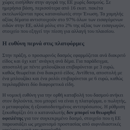
χώρες εισήλθαν στην αγορά της ΕΕ χωρίς δασμούς. Σε
ημερήσια βάση, περισσότερα από 16 εκατ. πακέτα
εκτελωνίζονται προς καταναλωτές στην Ένωση. Τα χαμηλής
αξίας δέματα αντιστοιχούν στο 97% όλων των εισαγόμενων
ειδών στην ΕΕ, αλλά μόλις στο 2% της αξίας των εισαγωγών,
στοιχείο που εξηγεί την πίεση για αλλαγή του πλαισίου.
Η ευθύνη περνά στις πλατφόρμες
Στην πράξη, ο προσωρινός δασμός εφαρμόζεται ανά διακριτό
είδος και όχι κατ’ ανάγκη ανά δέμα. Για παράδειγμα,
αποστολή με πέντε μπλουζάκια επιβαρύνεται με 3 ευρώ,
καθώς θεωρείται ένα διακριτό είδος. Αντίθετα, αποστολή με
ένα μπλουζάκι και ένα ρολόι επιβαρύνεται με 6 ευρώ, καθώς
περιλαμβάνει δύο διαφορετικά είδη.
Η νομική ευθύνη για την ορθή καταβολή του δασμού ανήκει
στον δηλούντα, που μπορεί να είναι η πλατφόρμα, ο πωλητής,
ο μεταφορέας ή εξουσιοδοτημένος αντιπρόσωπος. Η ρύθμιση
ξεκαθαρίζει ότι ο καταναλωτής
δεν μπορεί να θεωρηθεί
οφειλέτης
για τον συγκεκριμένο δασμό, στοιχείο που η ΕΕ
παρουσιάζει ως μηχανισμό προστασίας από αιφνιδιαστικές
χρεώσεις κατά την παραλαβή.