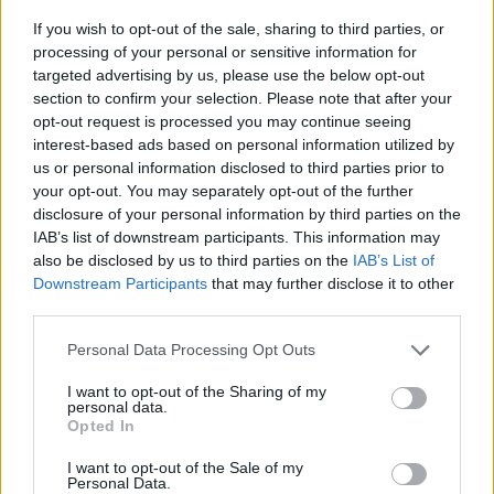
If you wish to opt-out of the sale, sharing to third parties, or
processing of your personal or sensitive information for
targeted advertising by us, please use the below opt-out
section to confirm your selection. Please note that after your
Τελευταία Νέα
opt-out request is processed you may continue seeing
interest-based ads based on personal information utilized by
us or personal information disclosed to third parties prior to
your opt-out. You may separately opt-out of the further
Η Τράπεζα Κρήτης, ο Κοσκωτάς και τα 32 δισ. δραχμές που
disclosure of your personal information by third parties on the
χάθηκαν στα βιβλία
IAB’s list of downstream participants. This information may
8 Αυγούστου 2026
also be disclosed by us to third parties on the
IAB’s List of
Downstream Participants
that may further disclose it to other
third parties.
Η νέα σειρά foldables της Samsung διαθέσιμη στη Vodafone
Personal Data Processing Opt Outs
7 Αυγούστου 2026
I want to opt-out of the Sharing of my
personal data.
Opted In
ΠΣΕ: Υψηλό τριετίας στα 27,6 δισ. € για το Α΄ Εξάμηνο –
Εκτίναξη +26,3% τον Ιούνιο
I want to opt-out of the Sale of my
Personal Data.
7 Αυγούστου 2026