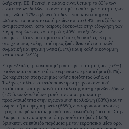
ζωής στην ΕΕ. Γενικά, η εικόνα είναι θετική: το 83% των
ερωτηθέντων δηλώνει ικανοποιημένο από την ποιότητα ζωής
του, ενώ το 17% δηλώνει ότι δεν είναι ικανοποιημένο.
Ωστόσο, το ποσοστό αυτό μειώνεται στο 69% μεταξύ όσων
αντιμετωπίζουν κατά καιρούς δυσκολίες στην εξόφληση των
λογαριασμών τους και σε μόλις 40% μεταξύ όσων
αντιμετωπίζουν συστηματικά τέτοιες δυσκολίες. Κύρια
στοιχεία μιας καλής ποιότητας ζωής θεωρούνται η καλή
σωματική και ψυχική υγεία (51%) και η καλή οικονομική
κατάσταση (49%).
Στην Ελλάδα, η ικανοποίηση από την ποιότητα ζωής (63%)
υπολείπεται σημαντικά του ευρωπαϊκού μέσου όρου (83%).
Ως κυριότερα στοιχεία μιας καλής ποιότητας ζωής, οι
Έλληνες πολίτες κατατάσσουν πρώτη την οικονομική
κατάσταση και την ικανότητα κάλυψης καθημερινών εξόδων
(72%), ακολουθούμενη από την ποιότητα και την
προσβασιμότητα στην υγειονομική περίθαλψη (68%) και τη
σωματική και ψυχική υγεία (66%), διαφοροποιούμενοι ως
προς τη σειρά κατάταξης από τον ευρωπαϊκό μέσο όρο. Στην
Κύπρο, η ικανοποίηση από την ποιότητα ζωής (82%)
βρίσκεται σε επίπεδα παρόμοια με τον ευρωπαϊκό μέσο όρο,
ενώ ως κυριότερα στοιχεία αναδεικνύονται η οικονομική