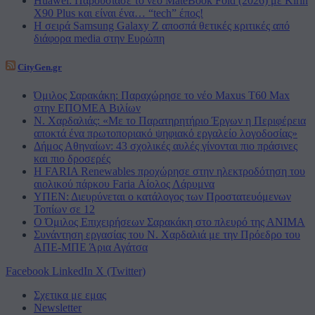
Huawei: Παρουσίασε το νέο MateBook Fold (2026) με Kirin
X90 Plus και είναι ένα… “tech” έπος!
Η σειρά Samsung Galaxy Z αποσπά θετικές κριτικές από
διάφορα media στην Ευρώπη
CityGen.gr
Όμιλος Σαρακάκη: Παραχώρησε το νέο Maxus T60 Max
στην ΕΠΟΜΕΑ Βιλίων
Ν. Χαρδαλιάς: «Με το Παρατηρητήριο Έργων η Περιφέρεια
αποκτά ένα πρωτοποριακό ψηφιακό εργαλείο λογοδοσίας»
Δήμος Αθηναίων: 43 σχολικές αυλές γίνονται πιο πράσινες
και πιο δροσερές
Η FARIA Renewables προχώρησε στην ηλεκτροδότηση του
αιολικού πάρκου Faria Αίολος Λάρυμνα
ΥΠΕΝ: Διευρύνεται ο κατάλογος των Προστατευόμενων
Τοπίων σε 12
O Όμιλος Επιχειρήσεων Σαρακάκη στο πλευρό της ΑΝΙΜΑ
Συνάντηση εργασίας του Ν. Χαρδαλιά με την Πρόεδρο του
ΑΠΕ-ΜΠΕ Άρια Αγάτσα
Facebook
LinkedIn
X (Twitter)
Σχετικα με εμας
Newsletter