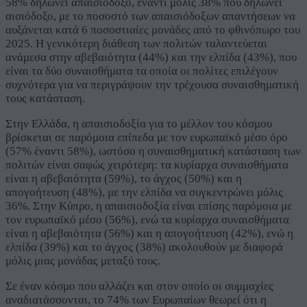
58% δηλώνει απαισιόδοξο, έναντι μόλις 38% που δηλώνει
αισιόδοξο, με το ποσοστό των απαισιόδοξων απαντήσεων να
αυξάνεται κατά 6 ποσοστιαίες μονάδες από το φθινόπωρο του
2025. Η γενικότερη διάθεση των πολιτών ταλαντεύεται
ανάμεσα στην αβεβαιότητα (44%) και την ελπίδα (43%), που
είναι τα δύο συναισθήματα τα οποία οι πολίτες επιλέγουν
συχνότερα για να περιγράψουν την τρέχουσα συναισθηματική
τους κατάσταση.
Στην Ελλάδα, η απαισιοδοξία για το μέλλον του κόσμου
βρίσκεται σε παρόμοια επίπεδα με τον ευρωπαϊκό μέσο όρο
(57% έναντι 58%), ωστόσο η συναισθηματική κατάσταση των
πολιτών είναι σαφώς χειρότερη: τα κυρίαρχα συναισθήματα
είναι η αβεβαιότητα (59%), το άγχος (50%) και η
απογοήτευση (48%), με την ελπίδα να συγκεντρώνει μόλις
36%. Στην Κύπρο, η απαισιοδοξία είναι επίσης παρόμοια με
τον ευρωπαϊκό μέσο (56%), ενώ τα κυρίαρχα συναισθήματα
είναι η αβεβαιότητα (56%) και η απογοήτευση (42%), ενώ η
ελπίδα (39%) και το άγχος (38%) ακολουθούν με διαφορά
μόλις μιας μονάδας μεταξύ τους.
Σε έναν κόσμο που αλλάζει και στον οποίο οι συμμαχίες
αναδιατάσσονται, το 74% των Ευρωπαίων θεωρεί ότι η