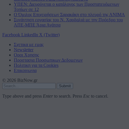
ΥΠΕΝ: Διευρύνεται ο κατάλογος των Προστατευόμενων
Τοπίων σε 12
O Όμιλος Επιχειρήσεων Σαρακάκη στο πλευρό της ΑΝΙΜΑ
Συνάντηση εργασίας του Ν. Χαρδαλιά με την Πρόεδρο του
ΑΠΕ-ΜΠΕ Άρια Αγάτσα
Facebook
LinkedIn
X (Twitter)
Σχετικα με εμας
Newsletter
Οροι Χρησης
Προστασια Προσωπικων Δεδομενων
Πολιτικη για τα Cookies
Επικοινωνια
© 2026 BizNow.gr
Submit
Type above and press
Enter
to search. Press
Esc
to cancel.