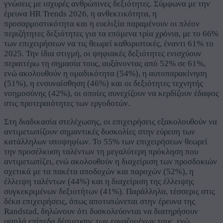
γνώσεις με ισχυρές ανθρώπινες δεξιότητες. Σύμφωνα με την
έρευνα HR Trends 2026, η ανθεκτικότητα, η
προσαρμοστικότητα και η ευελιξία παραμένουν οι πλέον
περιζήτητες δεξιότητες για τα επόμενα τρία χρόνια, με το 66%
των επιχειρήσεων να τις θεωρεί καθοριστικές, έναντι 61% το
2025. Την ίδια στιγμή, οι ψηφιακές δεξιότητες ενισχύουν
περαιτέρω τη σημασία τους, αυξάνοντας από 52% σε 61%,
ενώ ακολουθούν η ομαδικότητα (54%), η αυτοπαρακίνηση
(51%), η ενσυναίσθηση (46%) και οι δεξιότητες τεχνητής
νοημοσύνης (42%), οι οποίες συνεχίζουν να κερδίζουν έδαφος
στις προτεραιότητες των εργοδοτών.
Στη διαδικασία στελέχωσης, οι επιχειρήσεις εξακολουθούν να
αντιμετωπίζουν σημαντικές δυσκολίες στην εύρεση των
κατάλληλων υποψηφίων. Το 55% των επιχειρήσεων θεωρεί
την προσέλκυση ταλέντων τη μεγαλύτερη πρόκληση που
αντιμετωπίζει, ενώ ακολουθούν η διαχείριση των προσδοκιών
σχετικά με τα πακέτα αποδοχών και παροχών (52%), η
έλλειψη ταλέντων (44%) και η διαχείριση της έλλειψης
συγκεκριμένων δεξιοτήτων (41%). Παράλληλα, τέσσερις στις
δέκα επιχειρήσεις, όπως αποτυπώνεται στην έρευνα της
Randstad, δηλώνουν ότι δυσκολεύονται να διατηρήσουν
υψηλά επίπεδα δέσμευσης των εργαζομένων τους, ενώ