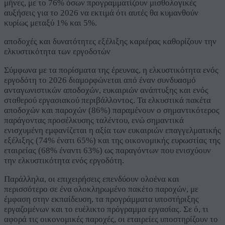
μήνες, με το 76% όσων προγραμματίζουν μισθολογικές
αυξήσεις για το 2026 να εκτιμά ότι αυτές θα κυμανθούν
κυρίως μεταξύ 1% και 5%.
αποδοχές και δυνατότητες εξέλιξης καριέρας καθορίζουν την
ελκυστικότητα των εργοδοτών
Σύμφωνα με τα πορίσματα της έρευνας, η ελκυστικότητα ενός
εργοδότη το 2026 διαμορφώνεται από έναν συνδυασμό
ανταγωνιστικών αποδοχών, ευκαιριών ανάπτυξης και ενός
σταθερού εργασιακού περιβάλλοντος. Τα ελκυστικά πακέτα
αποδοχών και παροχών (86%) παραμένουν ο σημαντικότερος
παράγοντας προσέλκυσης ταλέντου, ενώ σημαντικά
ενισχυμένη εμφανίζεται η αξία των ευκαιριών επαγγελματικής
εξέλιξης (74% ένατι 65%) και της οικονομικής ευρωστίας της
εταιρείας (68% έναντι 63%) ως παραγόντων που ενισχύουν
την ελκυστικότητα ενός εργοδότη.
Παράλληλα, οι επιχειρήσεις επενδύουν ολοένα και
περισσότερο σε ένα ολοκληρωμένο πακέτο παροχών, με
έμφαση στην εκπαίδευση, τα προγράμματα υποστήριξης
εργαζομένων και το ευέλικτο πρόγραμμα εργασίας. Σε ό, τι
αφορά τις οικονομικές παροχές, οι εταιρείες υποστηρίζουν το