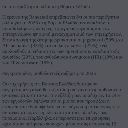
οι πιο περιζήτητοι ρόλοι στη Βόρεια Ελλάδα
Η έρευνα της Randstad επιβεβαιώνει ότι οι πιο περιζήτητοι
ρόλοι για το 2026 στη Βόρεια Ελλάδα αντανακλούν τις
μεταβαλλόμενες ανάγκες της αγοράς εργασίας και τον
επιταχυνόμενο ψηφιακό μετασχηματισμό των επιχειρήσεων.
Στην κορυφή της ζήτησης βρίσκονται οι μηχανικοί (59%), οι
AI specialists (33%) και οι data analysts (25%), ενώ
ακολουθούν οι ειδικότητες των operations & εφοδιαστικής
αλυσίδας (20%), του ανθρώπινου δυναμικού (HR) (19%) και
του IT & software (15%).
συγκρατημένες μισθολογικές αυξήσεις το 2026
Οι επιχειρήσεις της Βόρειας Ελλάδας διατηρούν
συγκρατημένη αλλά θετική στάση απέναντι στη μισθολογική
ανταγωνιστικότητα και την εξέλιξη των αποδοχών. Το 24%
των εργοδοτών δηλώνει ότι οι μισθοί που προσφέρει η
εταιρεία του είναι υψηλότεροι σε σύγκριση με εκείνους των
ανταγωνιστών, ενώ η πλειονότητα τους αξιολογεί ως
παρόμοιους. Παράλληλα, οι περισσότερες επιχειρήσεις
σχεδιάζουν αυξήσεις αποδοχών μέσα στους επόμενους 12