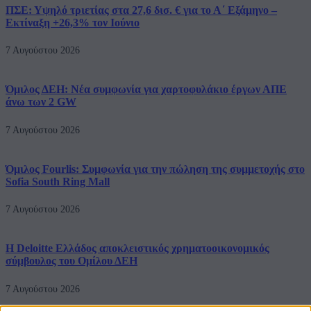
ΠΣΕ: Υψηλό τριετίας στα 27,6 δισ. € για το Α΄ Εξάμηνο –
Εκτίναξη +26,3% τον Ιούνιο
7 Αυγούστου 2026
Όμιλος ΔΕΗ: Νέα συμφωνία για χαρτοφυλάκιο έργων ΑΠΕ
άνω των 2 GW
7 Αυγούστου 2026
Όμιλος Fourlis: Συμφωνία για την πώληση της συμμετοχής στο
Sofia South Ring Mall
7 Αυγούστου 2026
Η Deloitte Ελλάδος αποκλειστικός χρηματοοικονομικός
σύμβουλος του Ομίλου ΔΕΗ
7 Αυγούστου 2026