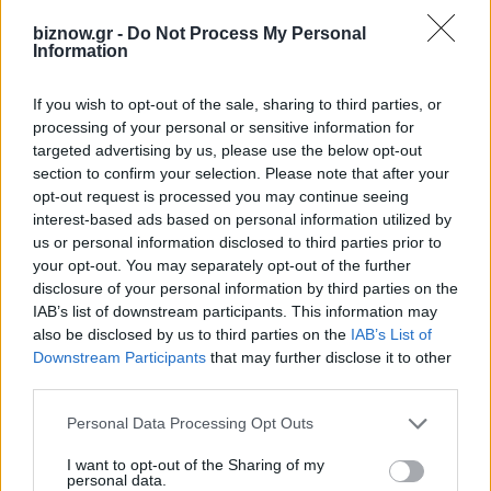
EFA GROUP: Στρατηγική επένδυση στη Fractal για την
biznow.gr -
Do Not Process My Personal
ανάπτυξη προηγμένων αμυντικών τεχνολογιών
Information
7 Αυγούστου 2026
If you wish to opt-out of the sale, sharing to third parties, or
processing of your personal or sensitive information for
InfoCom
targeted advertising by us, please use the below opt-out
section to confirm your selection. Please note that after your
Συμφωνία για το IRIS² με 348 δορυφόρους και πρώτες
εκτοξεύσεις το 2029
opt-out request is processed you may continue seeing
Η SpaceX προβλέπει ρόλο-κλειδί της Starlink στην
interest-based ads based on personal information utilized by
παγκόσμια συνδεσιμότητα
us or personal information disclosed to third parties prior to
Η Open Secure AI Alliance θέτει το SAFE σε δημόσια
your opt-out. You may separately opt-out of the further
διαβούλευση
disclosure of your personal information by third parties on the
Η επενδυτική κούρσα στην AI ξεπερνά το ένα τρισ. δολάρια
IAB’s list of downstream participants. This information may
από το 2023
Δύναμη – Ενέργεια – Ηypercomputing: Η Ελλάδα αποκτά
also be disclosed by us to third parties on the
IAB’s List of
υποδομές και μεγαλύτερες φιλοδοξίες! [Weekly Telecom]
Downstream Participants
that may further disclose it to other
Η Cosmote Telekom στους Europe’s Climate Leaders των
third parties.
Financial Times για 4η συνεχόμενη χρονιά
Η επιστροφή που δεν έγινε
Personal Data Processing Opt Outs
Digital Life
I want to opt-out of the Sharing of my
personal data.