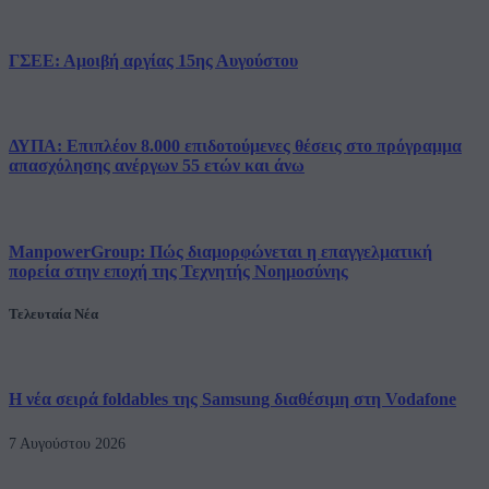
ΓΣΕΕ: Αμοιβή αργίας 15ης Αυγούστου
ΔΥΠΑ: Επιπλέον 8.000 επιδοτούμενες θέσεις στο πρόγραμμα
απασχόλησης ανέργων 55 ετών και άνω
ManpowerGroup: Πώς διαμορφώνεται η επαγγελματική
πορεία στην εποχή της Τεχνητής Νοημοσύνης
Τελευταία Νέα
Η νέα σειρά foldables της Samsung διαθέσιμη στη Vodafone
7 Αυγούστου 2026