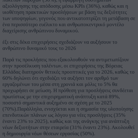
αξιολόγησης της απόδοσης μέσω KPIs (36%), καθώς και η
υιοθέτηση πρακτικών προσλήψεων με βάση τις δεξιότητες
των υποψηφίων, γεγονός που αντικατοπτρίζει τη μετάβαση σε
ένα περισσότερο ευέλικτο και ανθρωποκεντρικό μοντέλο
διαχείρισης ανθρώπινου δυναμικού.
έξι στις δέκα επιχειρήσεις σχεδιάζουν να αυξήσουν το
ανθρώπινο δυναμικό τους το 2026
Παρά τις προκλήσεις που εξακολουθούν να αντιμετωπίζουν
στην προσέλκυση ταλέντων, οι επιχειρήσεις της Βόρειας
Ελλάδας διατηρούν θετικές προοπτικές για το 2026, καθώς το
60% δηλώνει ότι σχεδιάζει να αυξήσει τον αριθμό των
εργαζομένων του μέσα στη χρονιά και μόλις το 5% θα
προχωρήσει σε μείωση. Η πρόθεση για προσλήψεις συνδέεται
πρωτίστως με την επιχειρηματική ανάπτυξη κατά 89%,
ποσοστό σημαντικά αυξημένο σε σχέση με το 2025
(70%).Παράλληλα, ενισχύεται και η σημασία της υλοποίησης
επενδυτικών πλάνων ως λόγου για νέες προσλήψεις (35%
έναντι 23% το 2025), καθώς και της ανάγκης για ανάπτυξη
νέων δεξιοτήτων στην εταιρεία (31% έναντι 23%). Ακολουθεί
η δημιουργία νέων θέσεων εργασίας (50%).