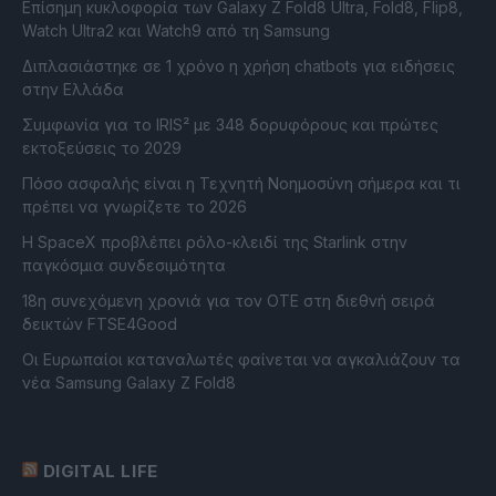
Επίσημη κυκλοφορία των Galaxy Z Fold8 Ultra, Fold8, Flip8,
Watch Ultra2 και Watch9 από τη Samsung
Διπλασιάστηκε σε 1 χρόνο η χρήση chatbots για ειδήσεις
στην Ελλάδα
Συμφωνία για το IRIS² με 348 δορυφόρους και πρώτες
εκτοξεύσεις το 2029
Πόσο ασφαλής είναι η Τεχνητή Νοημοσύνη σήμερα και τι
πρέπει να γνωρίζετε το 2026
Η SpaceX προβλέπει ρόλο-κλειδί της Starlink στην
παγκόσμια συνδεσιμότητα
18η συνεχόμενη χρονιά για τον ΟΤΕ στη διεθνή σειρά
δεικτών FTSE4Good
Οι Ευρωπαίοι καταναλωτές φαίνεται να αγκαλιάζουν τα
νέα Samsung Galaxy Z Fold8
DIGITAL LIFE