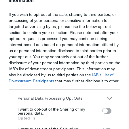
Information
Ν. Ταχιάος: Ξεκινούν τα δοκιμαστικά δρομολόγια
της επέκτασης του Μετρό Θεσσαλονίκης προς
If you wish to opt-out of the sale, sharing to third parties, or
την Καλαμαριά
processing of your personal or sensitive information for
targeted advertising by us, please use the below opt-out
section to confirm your selection. Please note that after your
opt-out request is processed you may continue seeing
interest-based ads based on personal information utilized by
us or personal information disclosed to third parties prior to
your opt-out. You may separately opt-out of the further
disclosure of your personal information by third parties on the
IAB’s list of downstream participants. This information may
also be disclosed by us to third parties on the
IAB’s List of
Downstream Participants
that may further disclose it to other
third parties.
Personal Data Processing Opt Outs
Όμιλος Σαρακάκη: Παραχώρησε το νέο Maxus
I want to opt-out of the Sharing of my
T60 Max στην ΕΠΟΜΕΑ Βιλίων
personal data.
Opted In
I want to opt-out of the Sale of my