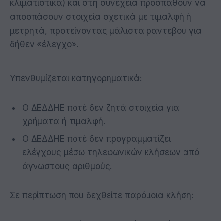
κλιματιστικά
)
και στη συνέχεια
π
ροσ
π
αθούν να
α
π
οσ
π
άσουν στοιχεία σχετικά με τιμαλφή ή
μετρητά
, π
ροτείνοντας μάλιστα ραντεβού για
δήθεν
«
έλεγχο
».
Υ
π
ενθυμίζεται κατηγορηματικά
:
Ο ΔΕΔΔΗΕ
π
οτέ δεν ζητά στοιχεία για
χρήματα ή τιμαλφή
.
Ο ΔΕΔΔΗΕ
π
οτέ δεν
π
ρογραμματίζει
ελέγχους μέσω τηλεφωνικών κλήσεων α
π
ό
άγνωστους αριθμούς
.
Σε
π
ερί
π
τωση
π
ου δεχθείτε
π
αρόμοια κλήση
: