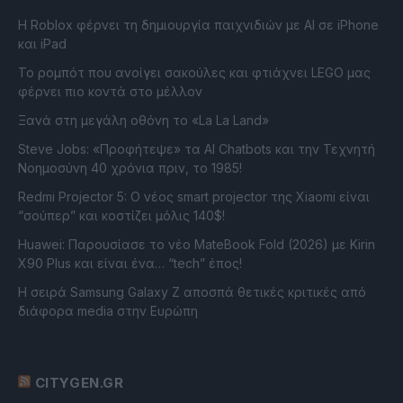
Η Roblox φέρνει τη δημιουργία παιχνιδιών με ΑΙ σε iPhone
και iPad
Το ρομπότ που ανοίγει σακούλες και φτιάχνει LEGO μας
φέρνει πιο κοντά στο μέλλον
Ξανά στη μεγάλη οθόνη το «La La Land»
Steve Jobs: «Προφήτεψε» τα AI Chatbots και την Τεχνητή
Νοημοσύνη 40 χρόνια πριν, το 1985!
Redmi Projector 5: Ο νέος smart projector της Xiaomi είναι
“σούπερ” και κοστίζει μόλις 140$!
Huawei: Παρουσίασε το νέο MateBook Fold (2026) με Kirin
X90 Plus και είναι ένα… “tech” έπος!
Η σειρά Samsung Galaxy Z αποσπά θετικές κριτικές από
διάφορα media στην Ευρώπη
CITYGEN.GR