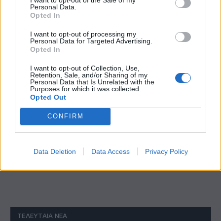
Personal Data.
Opted In
I want to opt-out of processing my
Personal Data for Targeted Advertising.
Opted In
I want to opt-out of Collection, Use,
Retention, Sale, and/or Sharing of my
Personal Data that Is Unrelated with the
Purposes for which it was collected.
Opted Out
Ν. Χαρδαλιάς: «Με το Παρατηρητήριο Έργων η
CONFIRM
Περιφέρεια αποκτά ένα πρωτοποριακό ψηφιακό
εργαλείο λογοδοσίας»
Data Deletion
Data Access
Privacy Policy
ΤΕΛΕΥΤΑΊΑ ΝΈΑ