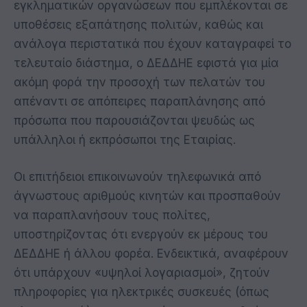
εγκληματικών οργανώσεων
π
ου εμ
π
λέκονται σε
υ
π
οθέσεις εξα
π
άτησης
π
ολιτών
,
καθώς και
ανάλογα
π
εριστατικά
π
ου έχουν καταγραφεί το
τελευταίο διάστημα
,
ο ΔΕΔΔΗΕ εφιστά για μία
ακόμη φορά την
π
ροσοχή των
π
ελατών του
α
π
έναντι σε α
π
ό
π
ειρες
π
αρα
π
λάνησης α
π
ό
π
ρόσω
π
α
π
ου
π
αρουσιάζονται ψευδώς ως
υ
π
άλληλοι ή εκ
π
ρόσω
π
οι της Εταιρίας
.
Οι ε
π
ιτήδειοι ε
π
ικοινωνούν τηλεφωνικά α
π
ό
άγνωστους αριθμούς κινητών και
π
ροσ
π
αθούν
να
π
αρα
π
λανήσουν τους
π
ολίτες
,
υ
π
οστηρίζοντας ότι ενεργούν εκ μέρους του
ΔΕΔΔΗΕ ή άλλου φορέα
.
Ενδεικτικά
,
αναφέρουν
ότι υ
π
άρχουν
«
υψηλοί λογαριασμοί
»,
ζητούν
π
ληροφορίες για ηλεκτρικές συσκευές
(
ό
π
ως