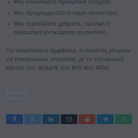
Μην κοινο
π
οιείτε
π
ροσω
π
ικά στοιχεία
.
Μην
π
ρογραμματίζετε καμία συνάντηση
.
Μην
π
αραδίδετε χρήματα
,
τιμαλφή ή
π
ροσω
π
ικά αντικείμενα σε κανέναν
.
Για οποιαδήποτε αμφιβολία, οι πελάτες μπορούν
να επικοινωνούν απευθείας με το τηλεφωνικό
κέντρο του ΔΕΔΔΗΕ στο 800 400 4000.
deddie
Facebook
Twitter
LinkedIn
Email
Reddit
Telegram
Whats