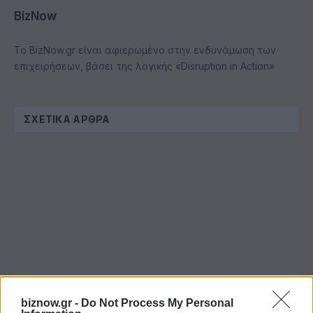
BizNow
Το BizNow.gr είναι αφιερωμένο στην ενδυνάμωση των
επιχειρήσεων, βάσει της λογικής «Disruption in Action»
ΣΧΕΤΙΚΆ ΆΡΘΡΑ
biznow.gr -
Do Not Process My Personal