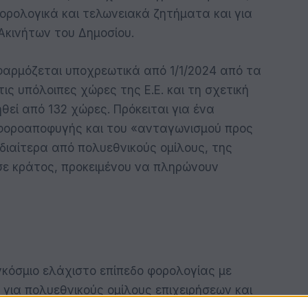
ορολογικά και τελωνειακά ζητήματα και για
Ακινήτων του Δημοσίου.
αρμόζεται υποχρεωτικά από 1/1/2024 από τα
ις υπόλοιπες χώρες της Ε.Ε. και τη σχετική
θεί από 132 χώρες. Πρόκειται για ένα
 φοροαποφυγής και του «ανταγωνισμού προς
διαίτερα από πολυεθνικούς ομίλους, της
σε κράτος, προκειμένου να πληρώνουν
κόσμιο ελάχιστο επίπεδο φορολογίας με
για πολυεθνικούς ομίλους επιχειρήσεων και