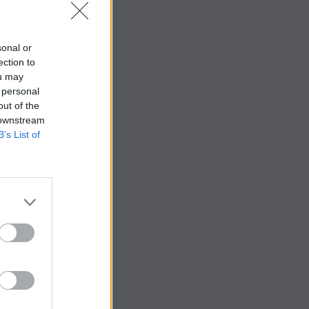
sonal or
ection to
ou may
 personal
out of the
 downstream
B’s List of