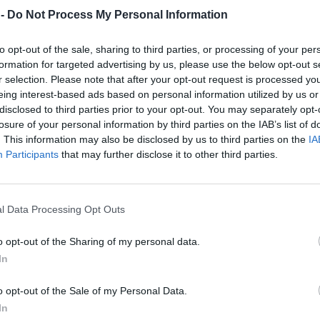
 ετήσιο κύκλο εργασιών άνω των 750 εκατ.
 -
Do Not Process My Personal Information
αία έτη πριν το 2024. Το σύστημα αυτό
ρωματικό φόρο έως 15% επί των κερδών,
to opt-out of the sale, sharing to third parties, or processing of your per
 σε φόρους ποσοστό μικρότερο αυτού.
formation for targeted advertising by us, please use the below opt-out s
r selection. Please note that after your opt-out request is processed y
eing interest-based ads based on personal information utilized by us or
στην Ελλάδα υπάρχουν 19 ελληνικοί
disclosed to third parties prior to your opt-out. You may separately opt-
τρικές ξένων ομίλων, που εντάσσονται στις
losure of your personal information by third parties on the IAB’s list of
επιπλέον φορολογικά έσοδα, που θα
. This information may also be disclosed by us to third parties on the
IA
Participants
that may further disclose it to other third parties.
0 εκατ. ευρώ.
εστής για τις εταιρείες παραμένει 22% και θα
l Data Processing Opt Outs
ά άλλων παραμέτρων (φορολογικά κίνητρα,
την αυξομείωσή του.
o opt-out of the Sharing of my personal data.
In
o opt-out of the Sale of my Personal Data.
In
στε ο Υπουργός Εθνικής Οικονομίας και