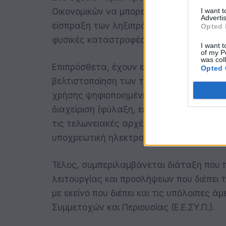
I want 
Οικονομικών να μπορεί, πλέον, με απόφα
Advertis
είσπραξη των ληξιπρόθεσμων χρεών προς
Opted 
φυσικές καταστροφές.
I want t
of my P
was col
Επιπρόσθετα, έχουν ενταχθεί ορισμένες
Opted 
βελτιστοποίηση των τελωνειακών και φο
χρήσης ψηφιοποιημένης ιδιόχειρης υπογρ
διαχείριση (φύλαξη, εκποίηση, μεταποί
τις τελωνειακές αρχές, καθώς και η ανά
υποχρεωτική ηλεκτρονική έκδοση και απ
Τέλος, συμπεριλαμβάνεται διάταξη που 
λειτουργίας και προσλήψεων που διέπει τ
με εκείνο που διέπει και τις υπόλοιπες ά
Συμμετοχών και Περιουσίας (Ε.Ε.ΣΥ.Π.).