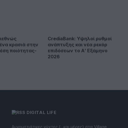
Διεθνώς
CrediaBank: Υψηλοί ρυθμοί
ένα κρασιά στην
ανάπτυξης και νέα ρεκόρ
έση ποιότητας-
επιδόσεων το Α’ Εξάμηνο
2026
DIGITAL LIFE
Αυγουστιάτικες νύχτες (…και μέρες) στα Village