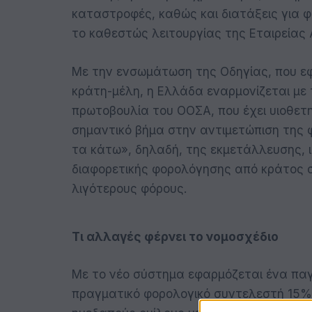
καταστροφές, καθώς και διατάξεις για φ
το καθεστώς λειτουργίας της Εταιρείας 
Με την ενσωμάτωση της Οδηγίας, που εφ
κράτη-μέλη, η Ελλάδα εναρμονίζεται με τ
πρωτοβουλία του ΟΟΣΑ, που έχει υιοθετη
σημαντικό βήμα στην αντιμετώπιση της
τα κάτω», δηλαδή, της εκμετάλλευσης, ι
διαφορετικής φορολόγησης από κράτος 
λιγότερους φόρους.
Τι αλλαγές φέρνει το νομοσχέδιο
Με το νέο σύστημα εφαρμόζεται ένα παγ
πραγματικό φορολογικό συντελεστή 15% 