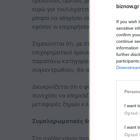
ημεδαπούς ομίλους μεγάλης κλίμακας με
biznow.gr
ευρώ για τουλάχιστον 2 από τα 4 τελευτ
μπορεί να οδηγήσει σε επιπλέον συμπλη
If you wish 
εφόσον οι επιχειρήσεις αυτές κατέβαλαν
sensitive in
confirm you
continue se
Σημειώνεται ότι, με στοιχεία του 2022, 
information 
επιχειρηματικοί όμιλοι και 900-950 θυγα
further disc
παραπάνω κατηγορίες. Εκτιμάται ότι τα 
participants
Downstream 
συγκεντρωθούν, θα ανέρχονται σε έως 8
Διευκρινίζεται ότι ο φορολογικός συντελ
Persona
συνεχίσει να επηρεάζεται από μια σειρ
μεταφορές ζημιών κ.λπ.), που οδηγούν σ
I want t
Opted 
Συμπληρωματικές διατάξεις
I want t
Opted 
Στο σχέδιο νόμου προβλέπεται διάταξη ώ