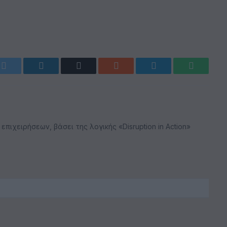
k
Twitter
LinkedIn
Email
Reddit
Telegram
WhatsAp
ιχειρήσεων, βάσει της λογικής «Disruption in Action»