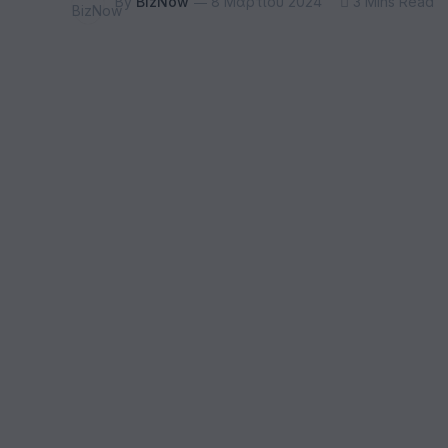
By
BizNow
8 Μαρτίου 2024
3 Mins Read