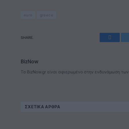
euro
greece
SHARE.
Faceboo
BizNow
Το BizNow.gr είναι αφιερωμένο στην ενδυνάμωση των επ
ΣΧΕΤΙΚΆ ΆΡΘΡΑ