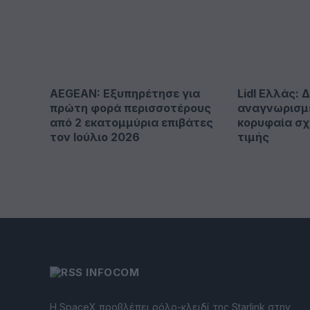
AEGEAN: Εξυπηρέτησε για
Lidl Ελλάς: 
πρώτη φορά περισσοτέρους
αναγνωρισμ
από 2 εκατομμύρια επιβάτες
κορυφαία σχ
τον Ιούλιο 2026
τιμής
INFOCOM
Η SpaceX προβλέπει ρόλο-κλειδί της Starlink στην