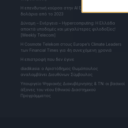
Η επενδυτική κούρσα στην AI ξεπερνά το ένα τρισ.
δολάρια από το 2023
Δύναμη – Ενέργεια – Ηypercomputing: Η Ελλάδα
αποκτά υποδομές και μεγαλύτερες φιλοδοξίες!
[Weekly Telecom]
Η Cosmote Telekom στους Europe’s Climate Leaders
των Financial Times για 4η συνεχόμενη χρονιά
Η επιστροφή που δεν έγινε
diadikasia: ο Αριστόδημος Θωμόπουλος
αναλαμβάνει Διευθύνων Σύμβουλος
Υπουργείο Ψηφιακής Διακυβέρνησης & ΤΝ: οι βασικοί
άξονες του νέου Εθνικού Διαστημικού
Προγράμματος