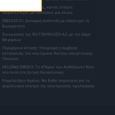
Συντονισμένες δράσεις, κοινός στόχος:
Ασφαλέστερες μετακινήσεις για όλους
ENDLESS EC: Δυναμική Ανάπτυξη με επίκεντρο τη
Βιωσιμότητα
Συνεργασία της ΦΩΤΟΚΥΚΛΩΣΗ Α.Ε. με τον Δήμο
Μεγαρέων
Περιφέρεια Αττικής: Υπεγράφη η σύμβαση
κατασκευής του εσωτερικού δικτύου αποχέτευσης
Παιανίας
HELLENiQ ENERGY: Το «Πάρκο των Αισθήσεων» δίνει
νέα πνοή στη Δυτική Θεσσαλονίκη
Επιμελητήριο Αχαΐας: Να δοθεί παράταση για τα
φορολογικά κίνητρα της ηλεκτρονικής τιμολόγησης