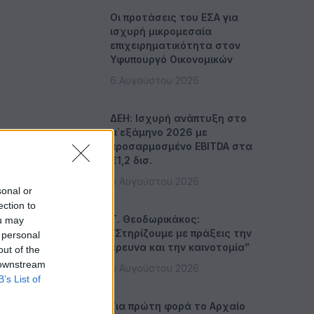
Οι προτάσεις του ΕΣΑ για
ισχυρή μικρομεσαία
επιχειρηματικότητα στον
Υφυπουργό Οικονομικών
6 Αυγούστου 2026
ΔΕΗ: Ισχυρή ανάπτυξη στο
α΄εξάμηνο 2026 με
προσαρμοσμένο EBITDA στα
€1,2 δισ.
6 Αυγούστου 2026
sonal or
ection to
Τ. Θεοδωρικάκος:
ou may
“Στηρίζουμε με πράξεις την
 personal
έρευνα και την καινοτομία”
out of the
 downstream
6 Αυγούστου 2026
B’s List of
Για πρώτη φορά το Αρχαίο