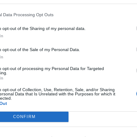
l Data Processing Opt Outs
o opt-out of the Sharing of my personal data.
In
o opt-out of the Sale of my Personal Data.
In
to opt-out of processing my Personal Data for Targeted
ing.
In
o opt-out of Collection, Use, Retention, Sale, and/or Sharing
ersonal Data that Is Unrelated with the Purposes for which it
lected.
Out
DIGITAL LIFE
CONFIRM
Η Monopoly γίνεται τηλεπαιχνίδι στο Netflix με
έπαθλο 2 εκατομμύρια δολάρια