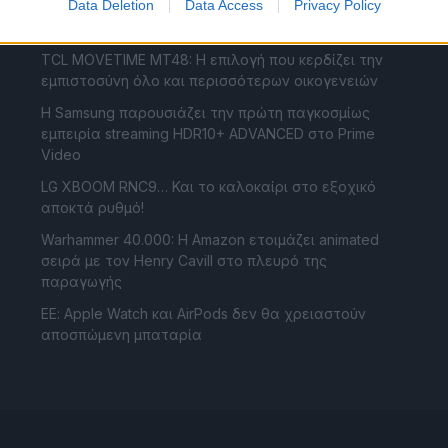
Data Deletion
Data Access
Privacy Policy
Νέες πληροφορίες για το smart speaker της OpenAI
TCL MOVETIME MT48: Η επιλογή που κερδίζει την
εμπιστοσύνη όλο και περισσότερων οικογενειών
Η Samsung παρουσιάζει την πρώτη παγκοσμίως
εμπειρία streaming HDR10+ ADVANCED στο Prime
Video
LG XBOOM RNC9… Και το καλοκαίρι στο εξοχικό
αποκτά ρυθμό!
Warhammer 40.000: Η Amazon ετοιμάζει animated
σειρά με τον Henry Cavill στο πλευρό της
παραγωγής
ΕΕ: Apple Watch και AirPods δεν θα χρειαστούν
αποσπώμενη μπαταρία