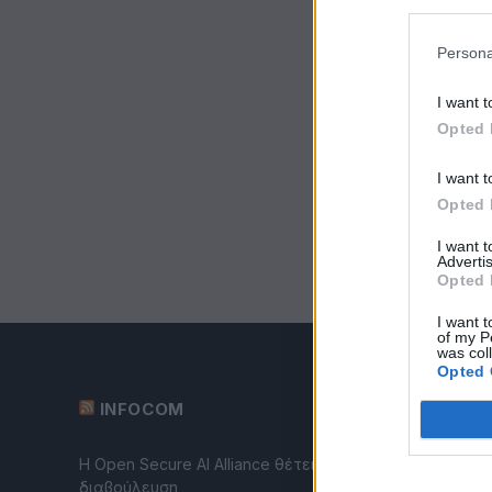
Persona
I want t
Opted 
I want t
Opted 
I want 
Advertis
Opted 
I want t
of my P
was col
Opted 
INFOCOM
Η Open Secure AI Alliance θέτει το SAFE σε δημόσια
διαβούλευση