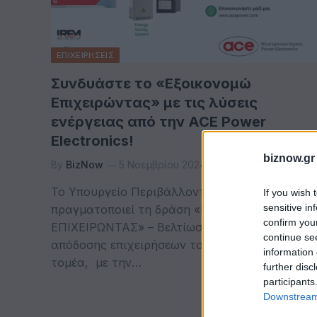
ΕΠΙΧΕΙΡΗΣΕΙΣ
Συνδυάστε το «Εξοικονομώ
Επιχειρώντας» με τις λύσεις
ενέργειας από την ACE Power
Electronics!
biznow.gr
By
BizNow
5 Νοεμβρίου 2024
Το Υπουργείο Περιβάλλοντος και Ενέργειας
If you wish 
sensitive in
πραγματοποιεί τη δράση «ΕΞΟΙΚΟΝΟΜΩ-
confirm you
ΕΠΙΧΕΙΡΩΝΤΑΣ» – Βελτίωση της ενεργειακής
continue se
απόδοσης επιχειρήσεων του τριτογενούς
information 
τομέα, με την…
further disc
participants
Downstream 