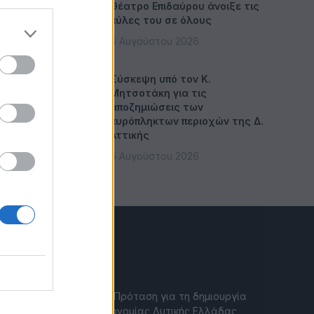
Θέατρο Επιδαύρου άνοιξε τις
πύλες του σε όλους
6 Αυγούστου 2026
Σύσκεψη υπό τον Κ.
Μητσοτάκη για τις
αποζημιώσεις των
πυρόπληκτων περιοχών της Δ.
Αττικής
6 Αυγούστου 2026
CITYGEN.GR
Επιμελητήριο Αχαΐας: Πρόταση για τη δημιουργία
Δικτύου Γαλάζιας Οικονομίας Δυτικής Ελλάδας