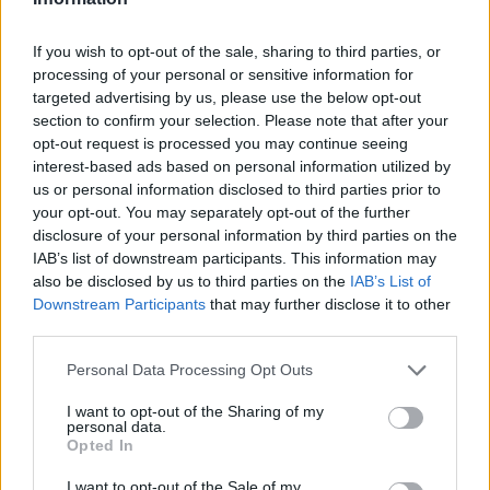
Ο Όμιλος Qualco Αποκτά το 50,1% της
If you wish to opt-out of the sale, sharing to third parties, or
Multiverse
processing of your personal or sensitive information for
targeted advertising by us, please use the below opt-out
6 Αυγούστου 2026
section to confirm your selection. Please note that after your
opt-out request is processed you may continue seeing
interest-based ads based on personal information utilized by
Όμιλος Σαρακάκη: Παραχώρησε το
νέο Maxus T60 Max στην ΕΠΟΜΕΑ
us or personal information disclosed to third parties prior to
Βιλίων
your opt-out. You may separately opt-out of the further
disclosure of your personal information by third parties on the
6 Αυγούστου 2026
IAB’s list of downstream participants. This information may
also be disclosed by us to third parties on the
IAB’s List of
Downstream Participants
that may further disclose it to other
third parties.
Personal Data Processing Opt Outs
INFOCOM
I want to opt-out of the Sharing of my
personal data.
Η SpaceX προβλέπει ρόλο-κλειδί της Starlink στην
Opted In
παγκόσμια συνδεσιμότητα
I want to opt-out of the Sale of my