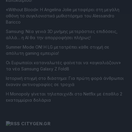
καλοκαιριού!
«Without Blood»: Η Angelina Jolie μεταφέρει στη μεγάλη
οθόνη το συγκλονιστικό μυθιστόρημα του Alessandro
Baricco
Samsung: Νέα γενιά 3D μνήμης μετεράστιες επιδόσεις,
αλλά… η AI θα την απορροφήσει πλήρως!
Summer Mode ON! Η LG μετατρέπει κάθε στιγμή σε
απόλυτη gaming εμπειρία!
Οι Ευρωπαίοι καταναλωτές φαίνεται να «αγκαλιάζουν»
τα νέα Samsung Galaxy Z Fold8
Ιστορική στιγμή στο διάστημα: Για πρώτη φορά άνθρωποι
έκαναν ακτινογραφίες σε τροχιά
Η Monopoly γίνεται τηλεπαιχνίδι στο Netflix με έπαθλο 2
εκατομμύρια δολάρια
CITYGEN.GR