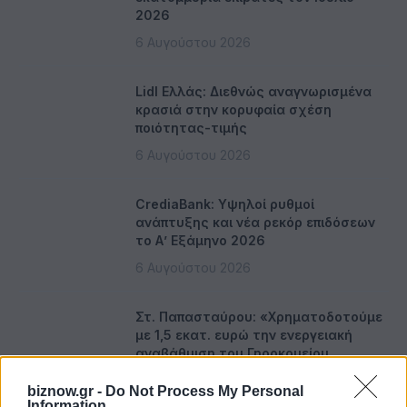
2026
6 Αυγούστου 2026
Lidl Ελλάς: Διεθνώς αναγνωρισμένα
κρασιά στην κορυφαία σχέση
ποιότητας-τιμής
6 Αυγούστου 2026
CrediaBank: Υψηλοί ρυθμοί
ανάπτυξης και νέα ρεκόρ επιδόσεων
το Α’ Εξάμηνο 2026
6 Αυγούστου 2026
Στ. Παπασταύρου: «Χρηματοδοτούμε
με 1,5 εκατ. ευρώ την ενεργειακή
αναβάθμιση του Γηροκομείου
Αθηνών»
biznow.gr -
Do Not Process My Personal
6 Αυγούστου 2026
Information