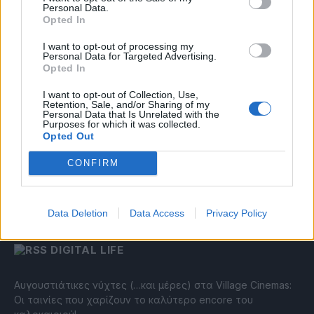
Η Open Secure AI Alliance θέτει το SAFE σε δημόσια
Personal Data.
Opted In
διαβούλευση
Η επενδυτική κούρσα στην AI ξεπερνά το ένα τρισ.
I want to opt-out of processing my
Personal Data for Targeted Advertising.
δολάρια από το 2023
Opted In
Δύναμη – Ενέργεια – Ηypercomputing: Η Ελλάδα αποκτά
I want to opt-out of Collection, Use,
υποδομές και μεγαλύτερες φιλοδοξίες! [Weekly Telecom]
Retention, Sale, and/or Sharing of my
Personal Data that Is Unrelated with the
Η Cosmote Telekom στους Europe’s Climate Leaders των
Purposes for which it was collected.
Financial Times για 4η συνεχόμενη χρονιά
Opted Out
Η επιστροφή που δεν έγινε
CONFIRM
diadikasia: ο Αριστόδημος Θωμόπουλος αναλαμβάνει
Διευθύνων Σύμβουλος
Data Deletion
Data Access
Privacy Policy
DIGITAL LIFE
Αυγουστιάτικες νύχτες (…και μέρες) στα Village Cinemas:
Οι ταινίες που χαρίζουν το καλύτερο encore του