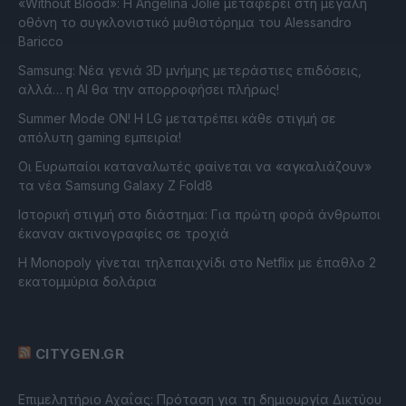
«Without Blood»: Η Angelina Jolie μεταφέρει στη μεγάλη
οθόνη το συγκλονιστικό μυθιστόρημα του Alessandro
Baricco
Samsung: Νέα γενιά 3D μνήμης μετεράστιες επιδόσεις,
αλλά… η AI θα την απορροφήσει πλήρως!
Summer Mode ON! Η LG μετατρέπει κάθε στιγμή σε
απόλυτη gaming εμπειρία!
Οι Ευρωπαίοι καταναλωτές φαίνεται να «αγκαλιάζουν»
τα νέα Samsung Galaxy Z Fold8
Ιστορική στιγμή στο διάστημα: Για πρώτη φορά άνθρωποι
έκαναν ακτινογραφίες σε τροχιά
Η Monopoly γίνεται τηλεπαιχνίδι στο Netflix με έπαθλο 2
εκατομμύρια δολάρια
CITYGEN.GR
Επιμελητήριο Αχαΐας: Πρόταση για τη δημιουργία Δικτύου