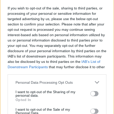
ΟΤΕ: 18η συνεχόμενη χρονιά στη
If you wish to opt-out of the sale, sharing to third parties, or
διεθνή σειρά δεικτών FTSE4Good
processing of your personal or sensitive information for
6 Αυγούστου 2026
targeted advertising by us, please use the below opt-out
section to confirm your selection. Please note that after your
opt-out request is processed you may continue seeing
Heaven of Brands × Fussion: Η
interest-based ads based on personal information utilized by
εμπειρία του retail συναντά το
us or personal information disclosed to third parties prior to
performance της νέας εποχής
your opt-out. You may separately opt-out of the further
6 Αυγούστου 2026
disclosure of your personal information by third parties on the
IAB’s list of downstream participants. This information may
also be disclosed by us to third parties on the
IAB’s List of
Downstream Participants
that may further disclose it to other
third parties.
Personal Data Processing Opt Outs
INFOCOM
I want to opt-out of the Sharing of my
personal data.
Η SpaceX προβλέπει ρόλο-κλειδί της Starlink στην
Opted In
παγκόσμια συνδεσιμότητα
Η Open Secure AI Alliance θέτει το SAFE σε δημόσια
I want to opt-out of the Sale of my
Personal Data.