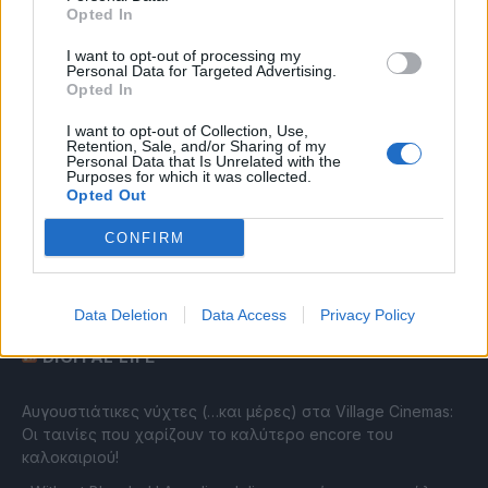
διαβούλευση
Opted In
Η επενδυτική κούρσα στην AI ξεπερνά το ένα τρισ.
I want to opt-out of processing my
δολάρια από το 2023
Personal Data for Targeted Advertising.
Opted In
Δύναμη – Ενέργεια – Ηypercomputing: Η Ελλάδα αποκτά
υποδομές και μεγαλύτερες φιλοδοξίες! [Weekly Telecom]
I want to opt-out of Collection, Use,
Retention, Sale, and/or Sharing of my
Η Cosmote Telekom στους Europe’s Climate Leaders των
Personal Data that Is Unrelated with the
Financial Times για 4η συνεχόμενη χρονιά
Purposes for which it was collected.
Opted Out
Η επιστροφή που δεν έγινε
CONFIRM
diadikasia: ο Αριστόδημος Θωμόπουλος αναλαμβάνει
Διευθύνων Σύμβουλος
Data Deletion
Data Access
Privacy Policy
DIGITAL LIFE
Αυγουστιάτικες νύχτες (…και μέρες) στα Village Cinemas:
Οι ταινίες που χαρίζουν το καλύτερο encore του
καλοκαιριού!