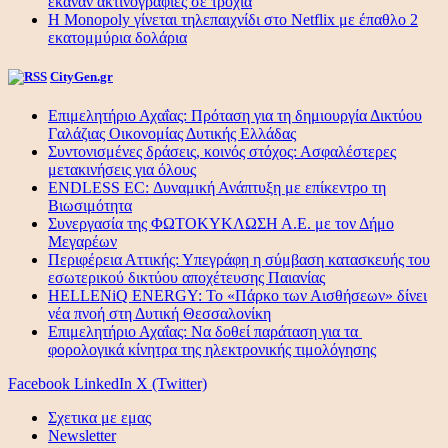
έκαναν ακτινογραφίες σε τροχιά
Η Monopoly γίνεται τηλεπαιχνίδι στο Netflix με έπαθλο 2
εκατομμύρια δολάρια
CityGen.gr
Επιμελητήριο Αχαΐας: Πρόταση για τη δημιουργία Δικτύου
Γαλάζιας Οικονομίας Δυτικής Ελλάδας
Συντονισμένες δράσεις, κοινός στόχος: Ασφαλέστερες
μετακινήσεις για όλους
ENDLESS EC: Δυναμική Ανάπτυξη με επίκεντρο τη
Βιωσιμότητα
Συνεργασία της ΦΩΤΟΚΥΚΛΩΣΗ Α.Ε. με τον Δήμο
Μεγαρέων
Περιφέρεια Αττικής: Υπεγράφη η σύμβαση κατασκευής του
εσωτερικού δικτύου αποχέτευσης Παιανίας
HELLENiQ ENERGY: Το «Πάρκο των Αισθήσεων» δίνει
νέα πνοή στη Δυτική Θεσσαλονίκη
Επιμελητήριο Αχαΐας: Να δοθεί παράταση για τα
φορολογικά κίνητρα της ηλεκτρονικής τιμολόγησης
Facebook
LinkedIn
X (Twitter)
Σχετικα με εμας
Newsletter