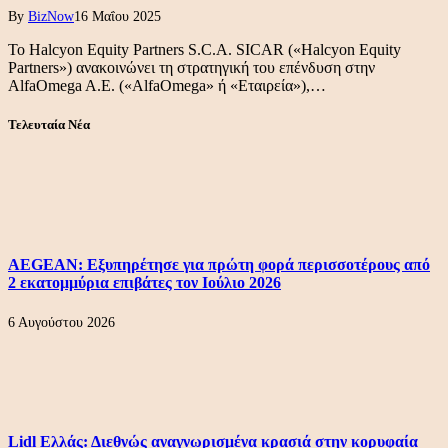
By
BizNow
16 Μαΐου 2025
Το Halcyon Equity Partners S.C.A. SICAR («Halcyon Equity
Partners») ανακοινώνει τη στρατηγική του επένδυση στην
AlfaOmega A.E. («AlfaOmega» ή «Εταιρεία»),…
Τελευταία Νέα
AEGEAN: Εξυπηρέτησε για πρώτη φορά περισσοτέρους από
2 εκατομμύρια επιβάτες τον Ιούλιο 2026
6 Αυγούστου 2026
Lidl Ελλάς: Διεθνώς αναγνωρισμένα κρασιά στην κορυφαία