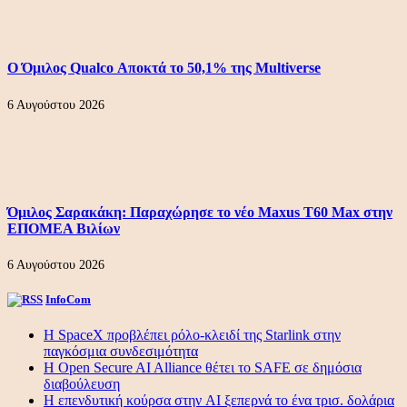
Ο Όμιλος Qualco Αποκτά το 50,1% της Multiverse
6 Αυγούστου 2026
Όμιλος Σαρακάκη: Παραχώρησε το νέο Maxus T60 Max στην
ΕΠΟΜΕΑ Βιλίων
6 Αυγούστου 2026
InfoCom
Η SpaceX προβλέπει ρόλο-κλειδί της Starlink στην
παγκόσμια συνδεσιμότητα
Η Open Secure AI Alliance θέτει το SAFE σε δημόσια
διαβούλευση
Η επενδυτική κούρσα στην AI ξεπερνά το ένα τρισ. δολάρια