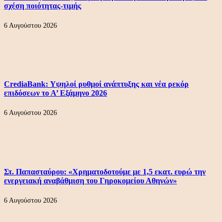
σχέση ποιότητας-τιμής
6 Αυγούστου 2026
CrediaBank: Υψηλοί ρυθμοί ανάπτυξης και νέα ρεκόρ
επιδόσεων το Α’ Εξάμηνο 2026
6 Αυγούστου 2026
Στ. Παπασταύρου: «Χρηματοδοτούμε με 1,5 εκατ. ευρώ την
ενεργειακή αναβάθμιση του Γηροκομείου Αθηνών»
6 Αυγούστου 2026