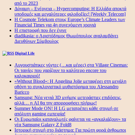
από το 2023
Δύναμη – Ενέργεια – Ηypercomputing: Η Ελλάδα αποκτά
υποδομές και μεγαλύτερες φιλοδοξίες! [Weekly Telecom]
Η Cosmote Telekom στους Europe’s Climate Leaders των
Financial Times για 4η συνεχόμενη χρονιά
Η επιστροφή που δεν έγινε
diadikasia: ο Αριστόδημος Θωμόπουλος αναλαμβάνει
Διευθύνων Σύμβουλος
Digital Life
Αυγουστιάτικες νύχτες (…και μέρες) στα Village Cinemas:
Οι ταινίες που χαρίζουν το καλύτερο encore του
καλοκαιριού!
«Without Blood»: Η Angelina Jolie μεταφέρει στη μεγάλη
οθόνη το συγκλονιστικό μυθιστόρημα του Alessandro
Baricco
Samsung: Νέα γενιά 3D μνήμης μετεράστιες επιδόσεις,
αλλά… η AI θα την απορροφήσει πλήρως!
Summer Mode ON! Η LG μετατρέπει κάθε στιγμή σε
απόλυτη gaming εμπειρία!
Οι Ευρωπαίοι καταναλωτές φαίνεται να «αγκαλιάζουν» τα
νέα Samsung Galaxy Z Fold8
Ιστορική στιγμή στο διάστημα: Για πρώτη φορά άνθρωποι