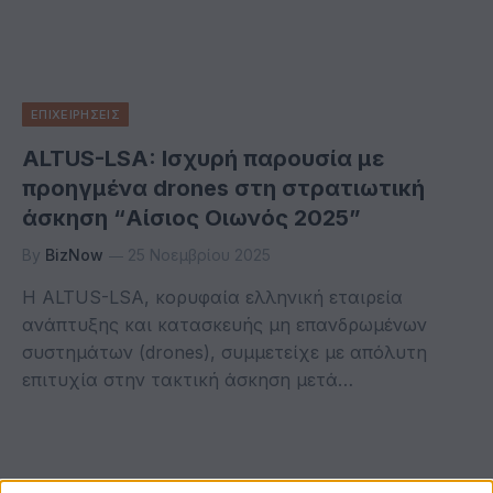
ΕΠΙΧΕΙΡΗΣΕΙΣ
ALTUS-LSA: Ισχυρή παρουσία με
προηγμένα drones στη στρατιωτική
άσκηση “Αίσιος Οιωνός 2025”
By
BizNow
25 Νοεμβρίου 2025
Η ALTUS-LSA, κορυφαία ελληνική εταιρεία
ανάπτυξης και κατασκευής μη επανδρωμένων
συστημάτων (drones), συμμετείχε με απόλυτη
επιτυχία στην τακτική άσκηση μετά…