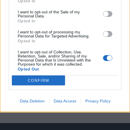
Opted In
Όμιλος Fourlis: Συμφωνία για την
I want to opt-out of the Sale of my
πώληση της συμμετοχής στο Sofia
Personal Data.
Opted In
South Ring Mall
7 Αυγούστου 2026
I want to opt-out of processing my
Personal Data for Targeted Advertising.
Opted In
Η Deloitte Ελλάδος αποκλειστικός
χρηματοοικονομικός σύμβουλος του
I want to opt-out of Collection, Use,
Retention, Sale, and/or Sharing of my
Ομίλου ΔΕΗ
Personal Data that Is Unrelated with the
Purposes for which it was collected.
7 Αυγούστου 2026
Opted Out
CONFIRM
EFA GROUP: Στρατηγική επένδυση στη
Fractal για την ανάπτυξη προηγμένων
αμυντικών τεχνολογιών
Data Deletion
Data Access
Privacy Policy
7 Αυγούστου 2026