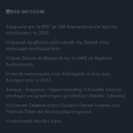
INFOCOM
Συμφωνία για το IRIS² με 348 δορυφόρους και πρώτες
εκτοξεύσεις το 2029
Η SpaceX προβλέπει ρόλο-κλειδί της Starlink στην
παγκόσμια συνδεσιμότητα
Η Open Secure AI Alliance θέτει το SAFE σε δημόσια
διαβούλευση
Η επενδυτική κούρσα στην AI ξεπερνά το ένα τρισ.
δολάρια από το 2023
Δύναμη – Ενέργεια – Ηypercomputing: Η Ελλάδα αποκτά
υποδομές και μεγαλύτερες φιλοδοξίες! [Weekly Telecom]
Η Cosmote Telekom στους Europe’s Climate Leaders των
Financial Times για 4η συνεχόμενη χρονιά
Η επιστροφή που δεν έγινε