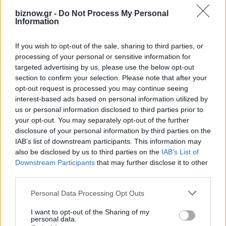
biznow.gr -
Do Not Process My Personal
Information
ΤΕΛΕΥΤΑΊΑ ΝΈΑ
If you wish to opt-out of the sale, sharing to third parties, or
processing of your personal or sensitive information for
Η νέα σειρά foldables της Samsung
targeted advertising by us, please use the below opt-out
διαθέσιμη στη Vodafone
section to confirm your selection. Please note that after your
opt-out request is processed you may continue seeing
7 Αυγούστου 2026
interest-based ads based on personal information utilized by
us or personal information disclosed to third parties prior to
ΠΣΕ: Υψηλό τριετίας στα 27,6 δισ. €
your opt-out. You may separately opt-out of the further
για το Α΄ Εξάμηνο – Εκτίναξη +26,3%
disclosure of your personal information by third parties on the
τον Ιούνιο
IAB’s list of downstream participants. This information may
also be disclosed by us to third parties on the
IAB’s List of
7 Αυγούστου 2026
Downstream Participants
that may further disclose it to other
third parties.
Όμιλος ΔΕΗ: Νέα συμφωνία για
χαρτοφυλάκιο έργων ΑΠΕ άνω των 2
Personal Data Processing Opt Outs
GW
I want to opt-out of the Sharing of my
7 Αυγούστου 2026
personal data.