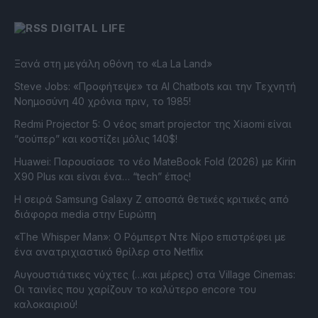
DIGITAL LIFE
Ξανά στη μεγάλη οθόνη το «La La Land»
Steve Jobs: «Προφήτεψε» τα AI Chatbots και την Τεχνητή
Νοημοσύνη 40 χρόνια πριν, το 1985!
Redmi Projector 5: Ο νέος smart projector της Xiaomi είναι
“σούπερ” και κοστίζει μόλις 140$!
Huawei: Παρουσίασε το νέο MateBook Fold (2026) με Kirin
X90 Plus και είναι ένα… “tech” έπος!
Η σειρά Samsung Galaxy Z αποσπά θετικές κριτικές από
διάφορα media στην Ευρώπη
«The Whisper Man»: Ο Ρόμπερτ Ντε Νίρο επιστρέφει με
ένα ανατριχιαστικό θρίλερ στο Netflix
Αυγουστιάτικες νύχτες (…και μέρες) στα Village Cinemas:
Οι ταινίες που χαρίζουν το καλύτερο encore του
καλοκαιριού!