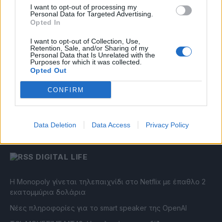
I want to opt-out of processing my
Δύναμη – Ενέργεια – Ηypercomputing: Η Ελλάδα αποκτά
Personal Data for Targeted Advertising.
υποδομές και μεγαλύτερες φιλοδοξίες! [Weekly Telecom]
Opted In
Η Cosmote Telekom στους Europe’s Climate Leaders των
I want to opt-out of Collection, Use,
Retention, Sale, and/or Sharing of my
Financial Times για 4η συνεχόμενη χρονιά
Personal Data that Is Unrelated with the
Purposes for which it was collected.
Η επιστροφή που δεν έγινε
Opted Out
diadikasia: ο Αριστόδημος Θωμόπουλος αναλαμβάνει
CONFIRM
Διευθύνων Σύμβουλος
Υπουργείο Ψηφιακής Διακυβέρνησης & ΤΝ: οι βασικοί
άξονες του νέου Εθνικού Διαστημικού Προγράμματος
Data Deletion
Data Access
Privacy Policy
DIGITAL LIFE
Η Monopoly γίνεται τηλεπαιχνίδι στο Netflix με έπαθλο 2
εκατομμύρια δολάρια
Νέες πληροφορίες για το smart speaker της OpenAI