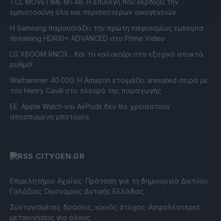
TCL MOVETIME MT48: Η επιλογή που κερδίζει την
εμπιστοσύνη όλο και περισσότερων οικογενειών
Η Samsung παρουσιάζει την πρώτη παγκοσμίως εμπειρία
streaming HDR10+ ADVANCED στο Prime Video
LG XBOOM RNC9… Και το καλοκαίρι στο εξοχικό αποκτά
ρυθμό!
Warhammer 40.000: Η Amazon ετοιμάζει animated σειρά με
τον Henry Cavill στο πλευρό της παραγωγής
ΕΕ: Apple Watch και AirPods δεν θα χρειαστούν
αποσπώμενη μπαταρία
CITYGEN.GR
Επιμελητήριο Αχαΐας: Πρόταση για τη δημιουργία Δικτύου
Γαλάζιας Οικονομίας Δυτικής Ελλάδας
Συντονισμένες δράσεις, κοινός στόχος: Ασφαλέστερες
μετακινήσεις για όλους