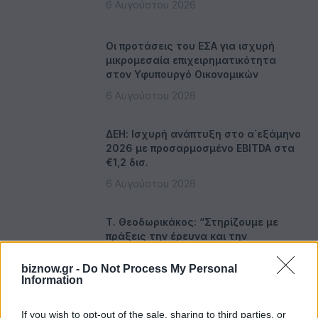
6 Αυγούστου 2026
Οι προτάσεις του ΕΣΑ για ισχυρή
μικρομεσαία επιχειρηματικότητα
στον Υφυπουργό Οικονομικών
6 Αυγούστου 2026
ΔΕΗ: Ισχυρή ανάπτυξη στο α΄εξάμηνο
2026 με προσαρμοσμένο EBITDA στα
€1,2 δισ.
6 Αυγούστου 2026
Τ. Θεοδωρικάκος: “Στηρίζουμε με
πράξεις την έρευνα και την
καινοτομία”
biznow.gr -
Do Not Process My Personal
6 Αυγούστου 2026
Information
Για πρώτη φορά το Αρχαίο Θέατρο
If you wish to opt-out of the sale, sharing to third parties, or