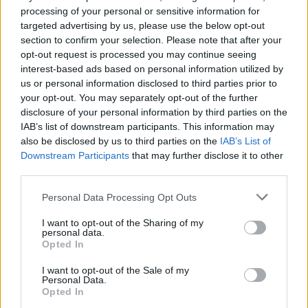
Επιδαύρου άνοιξε τις πύλες του σε
processing of your personal or sensitive information for
όλους
targeted advertising by us, please use the below opt-out
6 Αυγούστου 2026
section to confirm your selection. Please note that after your
opt-out request is processed you may continue seeing
interest-based ads based on personal information utilized by
Σύσκεψη υπό τον Κ. Μητσοτάκη για
us or personal information disclosed to third parties prior to
τις αποζημιώσεις των πυρόπληκτων
your opt-out. You may separately opt-out of the further
περιοχών της Δ. Αττικής
disclosure of your personal information by third parties on the
6 Αυγούστου 2026
IAB’s list of downstream participants. This information may
also be disclosed by us to third parties on the
IAB’s List of
Downstream Participants
that may further disclose it to other
third parties.
Personal Data Processing Opt Outs
INFOCOM
I want to opt-out of the Sharing of my
personal data.
Opted In
Η Open Secure AI Alliance θέτει το SAFE σε δημόσια
διαβούλευση
I want to opt-out of the Sale of my
Personal Data.
Η επενδυτική κούρσα στην AI ξεπερνά το ένα τρισ.
Opted In
δολάρια από το 2023