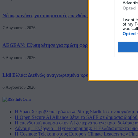
Advertis
Opted 
Νέους κανόνες για τουριστικές επενδύσεις θεσπίζει το χωροταξι
I want t
of my P
7 Αυγούστου 2026
was col
Opted 
AEGEAN: Εξυπηρέτησε για πρώτη φορά περισσοτέρους από 2 εκ
6 Αυγούστου 2026
Lidl Ελλάς: Διεθνώς αναγνωρισμένα κρασιά στην κορυφαία σχέ
6 Αυγούστου 2026
InfoCom
Η SpaceX προβλέπει ρόλο-κλειδί της Starlink στην παγκόσμι
Η Open Secure AI Alliance θέτει το SAFE σε δημόσια διαβο
Η επενδυτική κούρσα στην AI ξεπερνά το ένα τρισ. δολάρια α
Δύναμη – Ενέργεια – Ηypercomputing: Η Ελλάδα αποκτά υποδ
Η Cosmote Telekom στους Europe’s Climate Leaders των Finan