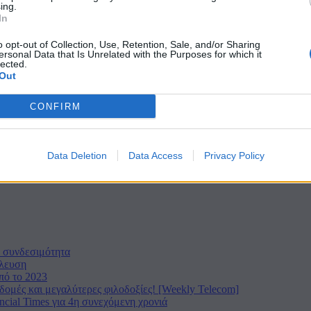
ing.
In
κό πλαίσιο
o opt-out of Collection, Use, Retention, Sale, and/or Sharing
ersonal Data that Is Unrelated with the Purposes for which it
lected.
Out
ατομμύρια επιβάτες τον Ιούλιο 2026
CONFIRM
Data Deletion
Data Access
Privacy Policy
ση ποιότητας-τιμής
α συνδεσιμότητα
ύλευση
πό το 2023
ομές και μεγαλύτερες φιλοδοξίες! [Weekly Telecom]
cial Times για 4η συνεχόμενη χρονιά