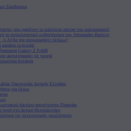
νων Σύμβουλος
ταινίες που χαρίζουν το καλύτερο encore του καλοκαιριού!
όνη το συγκλονιστικό μυθιστόρημα του Alessandro Baricco
… η AI θα την απορροφήσει πλήρως!
 gaming εμπειρία!
α Samsung Galaxy Z Fold8
αν ακτινογραφίες σε τροχιά
ατομμύρια δολάρια
λάζιας Οικονομίας Δυτικής Ελλάδας
ήσεις για όλους
τητα
έων
ωτερικού δικτύου αποχέτευσης Παιανίας
πνοή στη Δυτική Θεσσαλονίκη
κίνητρα της ηλεκτρονικής τιμολόγησης