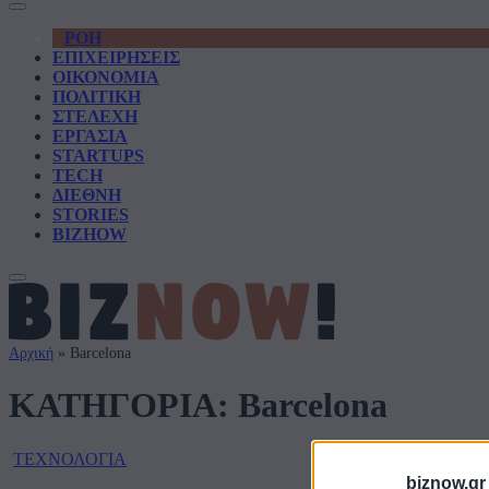
ΡΟΗ
ΕΠΙΧΕΙΡΗΣΕΙΣ
ΟΙΚΟΝΟΜΙΑ
ΠΟΛΙΤΙΚΗ
ΣΤΕΛΕΧΗ
ΕΡΓΑΣΙΑ
STARTUPS
TECH
ΔΙΕΘΝΗ
STORIES
BIZHOW
Αρχική
»
Barcelona
ΚΑΤΗΓΟΡΙΑ:
Barcelona
ΤΕΧΝΟΛΟΓΙΑ
biznow.gr