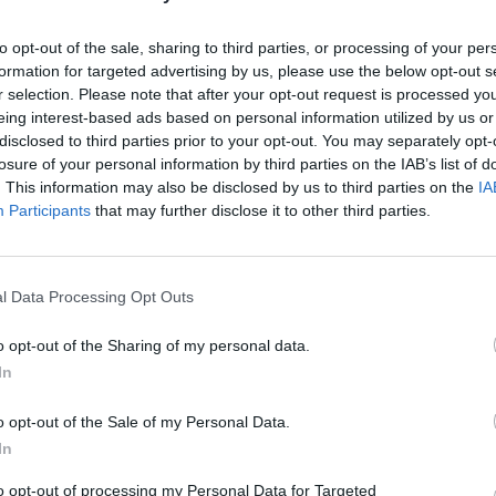
 παρών για 12η συνεχόμενη χρονιά
to opt-out of the sale, sharing to third parties, or processing of your per
formation for targeted advertising by us, please use the below opt-out s
r selection. Please note that after your opt-out request is processed y
ς για τη διεθνή συνεδριακή έκθεση MWC Barcelona 2025, η οποία θα
eing interest-based ads based on personal information utilized by us or
disclosed to third parties prior to your opt-out. You may separately opt-
losure of your personal information by third parties on the IAB’s list of
. This information may also be disclosed by us to third parties on the
IA
Participants
that may further disclose it to other third parties.
l Data Processing Opt Outs
α από το 2015
o opt-out of the Sharing of my personal data.
In
o opt-out of the Sale of my Personal Data.
μπόδια παραμένουν
In
to opt-out of processing my Personal Data for Targeted