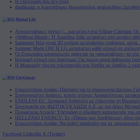
Η επιστροφή που δεν έγινε
diadikasia: ο Αριστόδημος Θωμόπουλος αναλαμβάνει Διευθύ
Digital Life
Αυγουστιάτικες νύχτες (…και μέρες) στα Village Cinemas: Οι 
«Without Blood»: Η Angelina Jolie μεταφέρει στη μεγάλη οθ
Samsung: Νέα γενιά 3D μνήμης μετεράστιες επιδόσεις, αλλά
Summer Mode ON! Η LG μετατρέπει κάθε στιγμή σε απόλυτη
Οι Ευρωπαίοι καταναλωτές φαίνεται να «αγκαλιάζουν» τα νέ
Ιστορική στιγμή στο διάστημα: Για πρώτη φορά άνθρωποι έκαν
Η Monopoly γίνεται τηλεπαιχνίδι στο Netflix με έπαθλο 2 εκ
CityGen.gr
Επιμελητήριο Αχαΐας: Πρόταση για τη δημιουργία Δικτύου Γα
Συντονισμένες δράσεις, κοινός στόχος: Ασφαλέστερες μετακιν
ENDLESS EC: Δυναμική Ανάπτυξη με επίκεντρο τη Βιωσιμό
Συνεργασία της ΦΩΤΟΚΥΚΛΩΣΗ Α.Ε. με τον Δήμο Μεγαρ
Περιφέρεια Αττικής: Υπεγράφη η σύμβαση κατασκευής του εσ
HELLENiQ ENERGY: Το «Πάρκο των Αισθήσεων» δίνει νέα 
Επιμελητήριο Αχαΐας: Να δοθεί παράταση για τα φορολογικά 
Facebook
LinkedIn
X (Twitter)