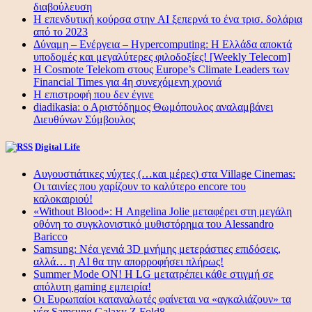
διαβούλευση
Η επενδυτική κούρσα στην AI ξεπερνά το ένα τρισ. δολάρια
από το 2023
Δύναμη – Ενέργεια – Ηypercomputing: Η Ελλάδα αποκτά
υποδομές και μεγαλύτερες φιλοδοξίες! [Weekly Telecom]
Η Cosmote Telekom στους Europe’s Climate Leaders των
Financial Times για 4η συνεχόμενη χρονιά
Η επιστροφή που δεν έγινε
diadikasia: ο Αριστόδημος Θωμόπουλος αναλαμβάνει
Διευθύνων Σύμβουλος
Digital Life
Αυγουστιάτικες νύχτες (…και μέρες) στα Village Cinemas:
Οι ταινίες που χαρίζουν το καλύτερο encore του
καλοκαιριού!
«Without Blood»: Η Angelina Jolie μεταφέρει στη μεγάλη
οθόνη το συγκλονιστικό μυθιστόρημα του Alessandro
Baricco
Samsung: Νέα γενιά 3D μνήμης μετεράστιες επιδόσεις,
αλλά… η AI θα την απορροφήσει πλήρως!
Summer Mode ON! Η LG μετατρέπει κάθε στιγμή σε
απόλυτη gaming εμπειρία!
Οι Ευρωπαίοι καταναλωτές φαίνεται να «αγκαλιάζουν» τα
νέα Samsung Galaxy Z Fold8