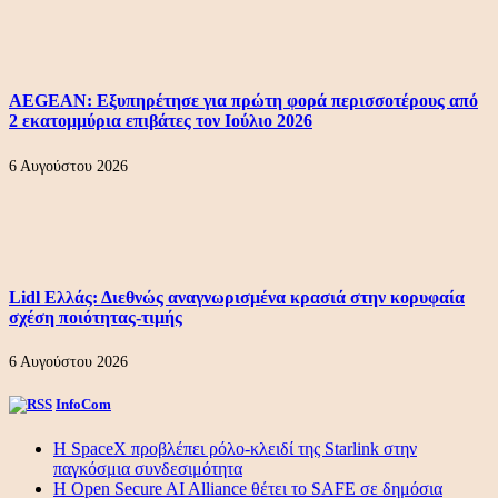
AEGEAN: Εξυπηρέτησε για πρώτη φορά περισσοτέρους από
2 εκατομμύρια επιβάτες τον Ιούλιο 2026
6 Αυγούστου 2026
Lidl Ελλάς: Διεθνώς αναγνωρισμένα κρασιά στην κορυφαία
σχέση ποιότητας-τιμής
6 Αυγούστου 2026
InfoCom
Η SpaceX προβλέπει ρόλο-κλειδί της Starlink στην
παγκόσμια συνδεσιμότητα
Η Open Secure AI Alliance θέτει το SAFE σε δημόσια