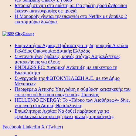
Ιστορική στιγμή στο διάστημα: Για πρώτη φορά άνθρωποι
έκαναν ακτινογραφίες σε τροχιά
Η Monopoly γίνεται τηλεπαιχνίδι στο Netflix με έπαθλο 2
εκατομμύρια δολάρια
CityGen.gr
Επιμελητήριο Αχαΐας: Πρόταση για τη δημιουργία Δικτύου
Γαλάζιας Οικονομίας Δυτικής Ελλάδας
Συντονισμένες δράσεις, κοινός στόχος: Ασφαλέστερες
μετακινήσεις για όλους
ENDLESS EC: Δυναμική Ανάπτυξη με επίκεντρο τη
Βιωσιμότητα
Συνεργασία της ΦΩΤΟΚΥΚΛΩΣΗ Α.Ε. με τον Δήμο
Μεγαρέων
Περιφέρεια Αττικής: Υπεγράφη η σύμβαση κατασκευής του
εσωτερικού δικτύου αποχέτευσης Παιανίας
HELLENiQ ENERGY: Το «Πάρκο των Αισθήσεων» δίνει
νέα πνοή στη Δυτική Θεσσαλονίκη
Επιμελητήριο Αχαΐας: Να δοθεί παράταση για τα
φορολογικά κίνητρα της ηλεκτρονικής τιμολόγησης
Facebook
LinkedIn
X (Twitter)