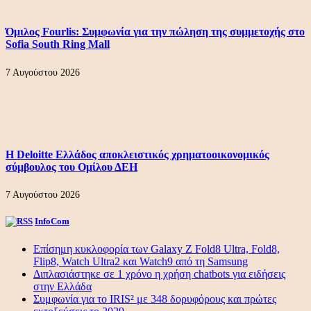
Όμιλος Fourlis: Συμφωνία για την πώληση της συμμετοχής στο
Sofia South Ring Mall
7 Αυγούστου 2026
Η Deloitte Ελλάδος αποκλειστικός χρηματοοικονομικός
σύμβουλος του Ομίλου ΔΕΗ
7 Αυγούστου 2026
InfoCom
Επίσημη κυκλοφορία των Galaxy Z Fold8 Ultra, Fold8,
Flip8, Watch Ultra2 και Watch9 από τη Samsung
Διπλασιάστηκε σε 1 χρόνο η χρήση chatbots για ειδήσεις
στην Ελλάδα
Συμφωνία για το IRIS² με 348 δορυφόρους και πρώτες