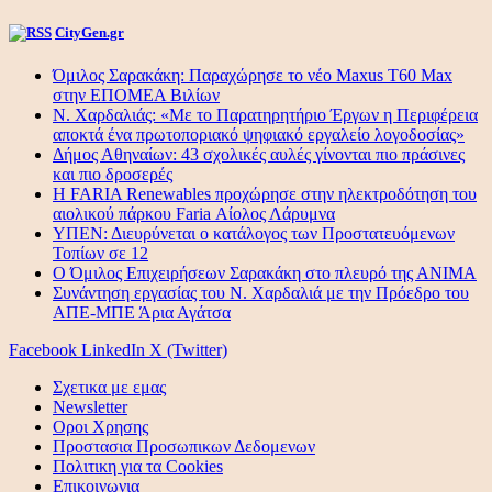
CityGen.gr
Όμιλος Σαρακάκη: Παραχώρησε το νέο Maxus T60 Max
στην ΕΠΟΜΕΑ Βιλίων
Ν. Χαρδαλιάς: «Με το Παρατηρητήριο Έργων η Περιφέρεια
αποκτά ένα πρωτοποριακό ψηφιακό εργαλείο λογοδοσίας»
Δήμος Αθηναίων: 43 σχολικές αυλές γίνονται πιο πράσινες
και πιο δροσερές
Η FARIA Renewables προχώρησε στην ηλεκτροδότηση του
αιολικού πάρκου Faria Αίολος Λάρυμνα
ΥΠΕΝ: Διευρύνεται ο κατάλογος των Προστατευόμενων
Τοπίων σε 12
O Όμιλος Επιχειρήσεων Σαρακάκη στο πλευρό της ΑΝΙΜΑ
Συνάντηση εργασίας του Ν. Χαρδαλιά με την Πρόεδρο του
ΑΠΕ-ΜΠΕ Άρια Αγάτσα
Facebook
LinkedIn
X (Twitter)
Σχετικα με εμας
Newsletter
Οροι Χρησης
Προστασια Προσωπικων Δεδομενων
Πολιτικη για τα Cookies
Επικοινωνια