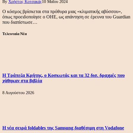
By
Χρήστος Κοτσακάς
10 Μαΐου 2024
Ο κόσμος βρίσκεται στα πρόθυρα μιας «κλιματικής αβύσσου»,
όπως προειδοποίησε ο ΟΗΕ, ως απάντηση σε έρευνα του Guardian
που διαπίστωσε…
Τελευταία Νέα
Η Τράπεζα Κρήτης, ο Κοσκωτάς και τα 32 δισ. δραχμές που
χάθηκαν στα βιβλία
8 Αυγούστου 2026
Η νέα σειρά foldables της Samsung διαθέσιμη στη Vodafone