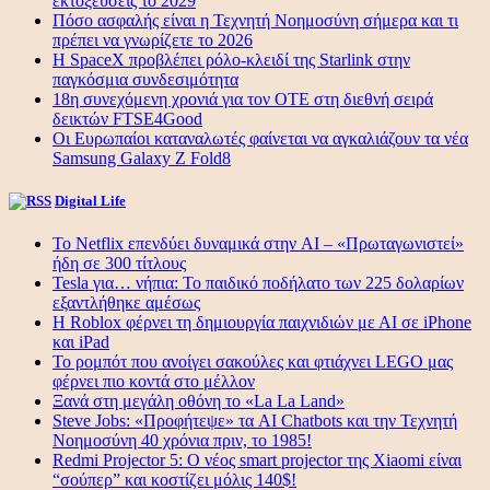
εκτοξεύσεις το 2029
Πόσο ασφαλής είναι η Τεχνητή Νοημοσύνη σήμερα και τι
πρέπει να γνωρίζετε το 2026
Η SpaceX προβλέπει ρόλο-κλειδί της Starlink στην
παγκόσμια συνδεσιμότητα
18η συνεχόμενη χρονιά για τον ΟΤΕ στη διεθνή σειρά
δεικτών FTSE4Good
Οι Ευρωπαίοι καταναλωτές φαίνεται να αγκαλιάζουν τα νέα
Samsung Galaxy Z Fold8
Digital Life
Το Netflix επενδύει δυναμικά στην AI – «Πρωταγωνιστεί»
ήδη σε 300 τίτλους
Tesla για… νήπια: Το παιδικό ποδήλατο των 225 δολαρίων
εξαντλήθηκε αμέσως
Η Roblox φέρνει τη δημιουργία παιχνιδιών με ΑΙ σε iPhone
και iPad
Το ρομπότ που ανοίγει σακούλες και φτιάχνει LEGO μας
φέρνει πιο κοντά στο μέλλον
Ξανά στη μεγάλη οθόνη το «La La Land»
Steve Jobs: «Προφήτεψε» τα AI Chatbots και την Τεχνητή
Νοημοσύνη 40 χρόνια πριν, το 1985!
Redmi Projector 5: Ο νέος smart projector της Xiaomi είναι
“σούπερ” και κοστίζει μόλις 140$!