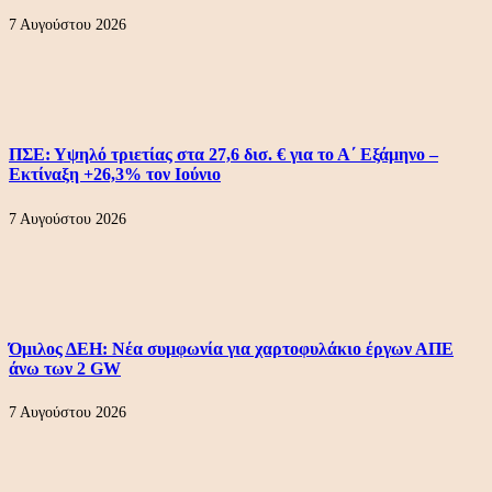
7 Αυγούστου 2026
ΠΣΕ: Υψηλό τριετίας στα 27,6 δισ. € για το Α΄ Εξάμηνο –
Εκτίναξη +26,3% τον Ιούνιο
7 Αυγούστου 2026
Όμιλος ΔΕΗ: Νέα συμφωνία για χαρτοφυλάκιο έργων ΑΠΕ
άνω των 2 GW
7 Αυγούστου 2026