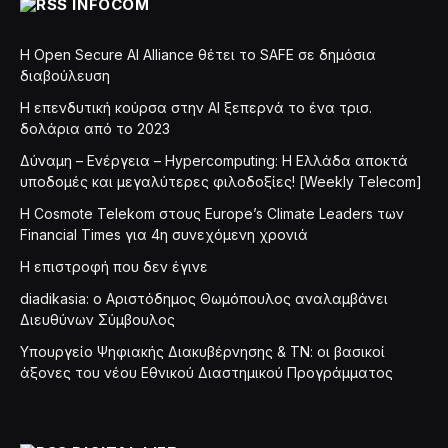
INFOCOM
Η Open Secure AI Alliance θέτει το SAFE σε δημόσια
διαβούλευση
Η επενδυτική κούρσα στην AI ξεπερνά το ένα τρισ.
δολάρια από το 2023
Δύναμη – Ενέργεια – Ηypercomputing: Η Ελλάδα αποκτά
υποδομές και μεγαλύτερες φιλοδοξίες! [Weekly Telecom]
Η Cosmote Telekom στους Europe’s Climate Leaders των
Financial Times για 4η συνεχόμενη χρονιά
Η επιστροφή που δεν έγινε
diadikasia: ο Αριστόδημος Θωμόπουλος αναλαμβάνει
Διευθύνων Σύμβουλος
Υπουργείο Ψηφιακής Διακυβέρνησης & ΤΝ: οι βασικοί
άξονες του νέου Εθνικού Διαστημικού Προγράμματος