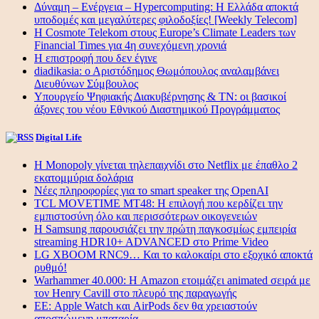
Δύναμη – Ενέργεια – Ηypercomputing: Η Ελλάδα αποκτά
υποδομές και μεγαλύτερες φιλοδοξίες! [Weekly Telecom]
Η Cosmote Telekom στους Europe’s Climate Leaders των
Financial Times για 4η συνεχόμενη χρονιά
Η επιστροφή που δεν έγινε
diadikasia: ο Αριστόδημος Θωμόπουλος αναλαμβάνει
Διευθύνων Σύμβουλος
Υπουργείο Ψηφιακής Διακυβέρνησης & ΤΝ: οι βασικοί
άξονες του νέου Εθνικού Διαστημικού Προγράμματος
Digital Life
Η Monopoly γίνεται τηλεπαιχνίδι στο Netflix με έπαθλο 2
εκατομμύρια δολάρια
Νέες πληροφορίες για το smart speaker της OpenAI
TCL MOVETIME MT48: Η επιλογή που κερδίζει την
εμπιστοσύνη όλο και περισσότερων οικογενειών
Η Samsung παρουσιάζει την πρώτη παγκοσμίως εμπειρία
streaming HDR10+ ADVANCED στο Prime Video
LG XBOOM RNC9… Και το καλοκαίρι στο εξοχικό αποκτά
ρυθμό!
Warhammer 40.000: Η Amazon ετοιμάζει animated σειρά με
τον Henry Cavill στο πλευρό της παραγωγής
ΕΕ: Apple Watch και AirPods δεν θα χρειαστούν
αποσπώμενη μπαταρία