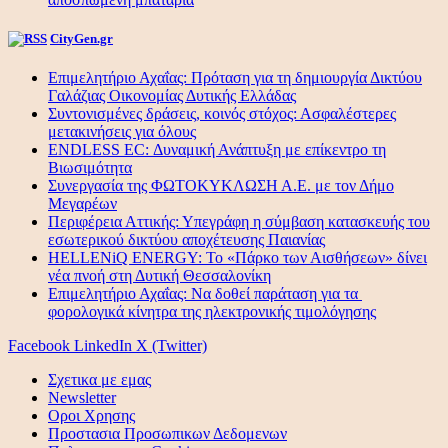
CityGen.gr
Επιμελητήριο Αχαΐας: Πρόταση για τη δημιουργία Δικτύου
Γαλάζιας Οικονομίας Δυτικής Ελλάδας
Συντονισμένες δράσεις, κοινός στόχος: Ασφαλέστερες
μετακινήσεις για όλους
ENDLESS EC: Δυναμική Ανάπτυξη με επίκεντρο τη
Βιωσιμότητα
Συνεργασία της ΦΩΤΟΚΥΚΛΩΣΗ Α.Ε. με τον Δήμο
Μεγαρέων
Περιφέρεια Αττικής: Υπεγράφη η σύμβαση κατασκευής του
εσωτερικού δικτύου αποχέτευσης Παιανίας
HELLENiQ ENERGY: Το «Πάρκο των Αισθήσεων» δίνει
νέα πνοή στη Δυτική Θεσσαλονίκη
Επιμελητήριο Αχαΐας: Να δοθεί παράταση για τα
φορολογικά κίνητρα της ηλεκτρονικής τιμολόγησης
Facebook
LinkedIn
X (Twitter)
Σχετικα με εμας
Newsletter
Οροι Χρησης
Προστασια Προσωπικων Δεδομενων