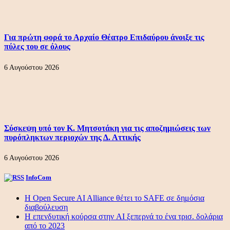
Για πρώτη φορά το Αρχαίο Θέατρο Επιδαύρου άνοιξε τις
πύλες του σε όλους
6 Αυγούστου 2026
Σύσκεψη υπό τον Κ. Μητσοτάκη για τις αποζημιώσεις των
πυρόπληκτων περιοχών της Δ. Αττικής
6 Αυγούστου 2026
InfoCom
Η Open Secure AI Alliance θέτει το SAFE σε δημόσια
διαβούλευση
Η επενδυτική κούρσα στην AI ξεπερνά το ένα τρισ. δολάρια
από το 2023