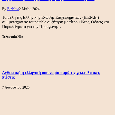
By
BizNow
2 Μαΐου 2024
Τα μέλη της Ελληνικής Ένωσης Επιχειρηματιών (Ε.ΕΝ.Ε.)
συμμετείχαν σε roundtable συζήτηση με τίτλο «Ιδέες, Θέσεις και
Παραδείγματα για την Προαγωγή…
Τελευταία Νέα
Ανθεκτική η ελληνική οικονομία παρά τις γεωπολιτικές
πιέσεις
7 Αυγούστου 2026