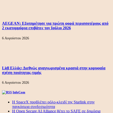
AEGEAN: Εξυπηρέτησε για πρώτη φορά περισσοτέρους από
2 εκατομμύρια επιβάτες τον Ιούλιο 2026
6 Αυγούστου 2026
Lidl Ελλάς: Διεθνώς αναγνωρισμένα κρασιά στην κορυφαία
σχέση ποιότητας-τιμής
6 Αυγούστου 2026
InfoCom
Η SpaceX προβλέπει ρόλο-κλειδί της Starlink στην
παγκόσμια συνδεσιμότητα
Η Open Secure AI Alliance θέτει το SAFE σε δημόσια