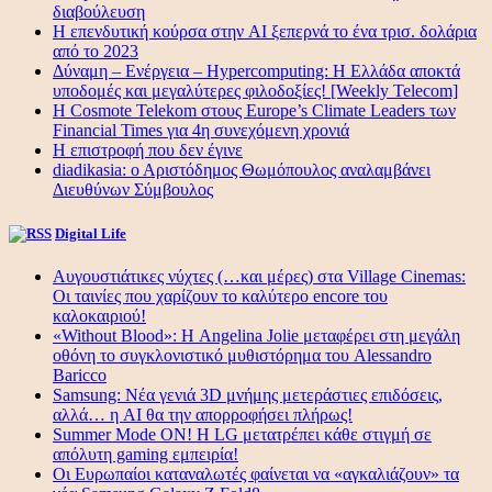
διαβούλευση
Η επενδυτική κούρσα στην AI ξεπερνά το ένα τρισ. δολάρια
από το 2023
Δύναμη – Ενέργεια – Ηypercomputing: Η Ελλάδα αποκτά
υποδομές και μεγαλύτερες φιλοδοξίες! [Weekly Telecom]
Η Cosmote Telekom στους Europe’s Climate Leaders των
Financial Times για 4η συνεχόμενη χρονιά
Η επιστροφή που δεν έγινε
diadikasia: ο Αριστόδημος Θωμόπουλος αναλαμβάνει
Διευθύνων Σύμβουλος
Digital Life
Αυγουστιάτικες νύχτες (…και μέρες) στα Village Cinemas:
Οι ταινίες που χαρίζουν το καλύτερο encore του
καλοκαιριού!
«Without Blood»: Η Angelina Jolie μεταφέρει στη μεγάλη
οθόνη το συγκλονιστικό μυθιστόρημα του Alessandro
Baricco
Samsung: Νέα γενιά 3D μνήμης μετεράστιες επιδόσεις,
αλλά… η AI θα την απορροφήσει πλήρως!
Summer Mode ON! Η LG μετατρέπει κάθε στιγμή σε
απόλυτη gaming εμπειρία!
Οι Ευρωπαίοι καταναλωτές φαίνεται να «αγκαλιάζουν» τα