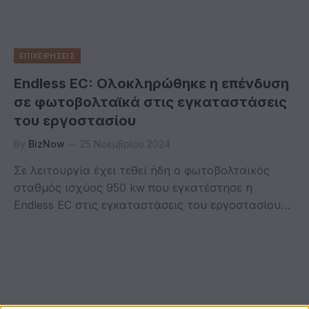
ΕΠΙΧΕΙΡΗΣΕΙΣ
Endless EC: Ολοκληρώθηκε η επένδυση
σε φωτοβολταϊκά στις εγκαταστάσεις
του εργοστασίου
By
BizNow
25 Νοεμβρίου 2024
Σε λειτουργία έχει τεθεί ήδη ο φωτοβολταϊκός
σταθμός ισχύος 950 kw που εγκατέστησε η
Endless EC στις εγκαταστάσεις του εργοστασίου…