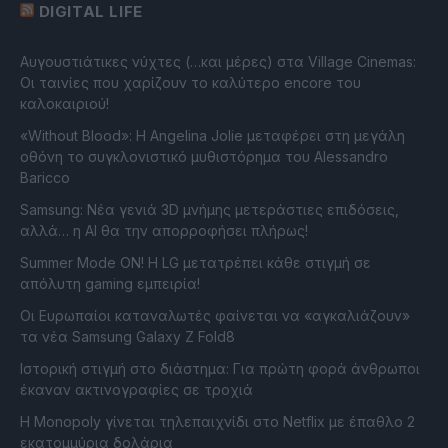
DIGITAL LIFE
Αυγουστιάτικες νύχτες (…και μέρες) στα Village Cinemas:
Οι ταινίες που χαρίζουν το καλύτερο encore του
καλοκαιριού!
«Without Blood»: Η Angelina Jolie μεταφέρει στη μεγάλη
οθόνη το συγκλονιστικό μυθιστόρημα του Alessandro
Baricco
Samsung: Νέα γενιά 3D μνήμης μετεράστιες επιδόσεις,
αλλά… η AI θα την απορροφήσει πλήρως!
Summer Mode ON! Η LG μετατρέπει κάθε στιγμή σε
απόλυτη gaming εμπειρία!
Οι Ευρωπαίοι καταναλωτές φαίνεται να «αγκαλιάζουν»
τα νέα Samsung Galaxy Z Fold8
Ιστορική στιγμή στο διάστημα: Για πρώτη φορά άνθρωποι
έκαναν ακτινογραφίες σε τροχιά
Η Monopoly γίνεται τηλεπαιχνίδι στο Netflix με έπαθλο 2
εκατομμύρια δολάρια