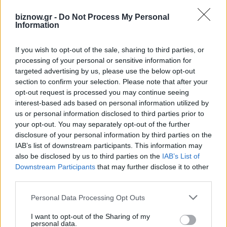
ΤΕΛΕΥΤΑΊΑ ΝΈΑ
biznow.gr -
Do Not Process My Personal
Information
Ανθεκτική η ελληνική οικονομία παρά
If you wish to opt-out of the sale, sharing to third parties, or
τις γεωπολιτικές πιέσεις
processing of your personal or sensitive information for
7 Αυγούστου 2026
targeted advertising by us, please use the below opt-out
section to confirm your selection. Please note that after your
opt-out request is processed you may continue seeing
Κατά 38,2% αυξήθηκαν οι κρατικές
interest-based ads based on personal information utilized by
πιστώσεις R&D στην Ελλάδα από το
us or personal information disclosed to third parties prior to
2015
your opt-out. You may separately opt-out of the further
7 Αυγούστου 2026
disclosure of your personal information by third parties on the
IAB’s list of downstream participants. This information may
also be disclosed by us to third parties on the
IAB’s List of
Κεντρικός ο ρόλος των ΜμΕ στην
Downstream Participants
that may further disclose it to other
ευρωπαϊκή άμυνα, αλλά τα εμπόδια
third parties.
παραμένουν
7 Αυγούστου 2026
Personal Data Processing Opt Outs
I want to opt-out of the Sharing of my
Νέους κανόνες για τουριστικές
personal data.