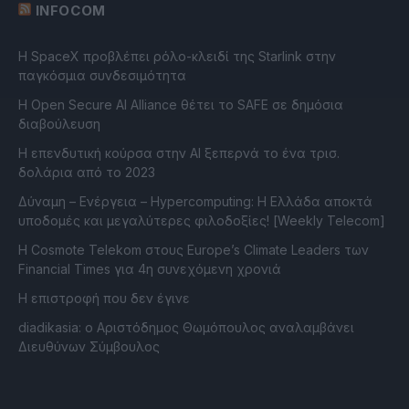
INFOCOM
Η SpaceX προβλέπει ρόλο-κλειδί της Starlink στην
παγκόσμια συνδεσιμότητα
Η Open Secure AI Alliance θέτει το SAFE σε δημόσια
διαβούλευση
Η επενδυτική κούρσα στην AI ξεπερνά το ένα τρισ.
δολάρια από το 2023
Δύναμη – Ενέργεια – Ηypercomputing: Η Ελλάδα αποκτά
υποδομές και μεγαλύτερες φιλοδοξίες! [Weekly Telecom]
Η Cosmote Telekom στους Europe’s Climate Leaders των
Financial Times για 4η συνεχόμενη χρονιά
Η επιστροφή που δεν έγινε
diadikasia: ο Αριστόδημος Θωμόπουλος αναλαμβάνει
Διευθύνων Σύμβουλος