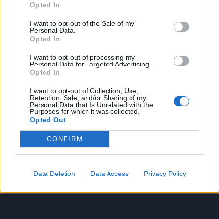
επενδύσεις θεσπίζει το χωροταξικό
Opted In
πλαίσιο
I want to opt-out of the Sale of my
7 Αυγούστου 2026
Personal Data.
Opted In
AEGEAN: Εξυπηρέτησε για πρώτη
I want to opt-out of processing my
φορά περισσοτέρους από 2
Personal Data for Targeted Advertising.
Opted In
εκατομμύρια επιβάτες τον Ιούλιο
2026
I want to opt-out of Collection, Use,
Retention, Sale, and/or Sharing of my
6 Αυγούστου 2026
Personal Data that Is Unrelated with the
Purposes for which it was collected.
Opted Out
Lidl Ελλάς: Διεθνώς αναγνωρισμένα
κρασιά στην κορυφαία σχέση
CONFIRM
ποιότητας-τιμής
6 Αυγούστου 2026
Data Deletion
Data Access
Privacy Policy