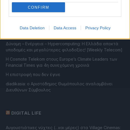
παγκόσμια συνδεσιμότητα
CONFIRM
Η Open Secure AI Alliance θέτει το SAFE σε δημόσια
διαβούλευση
Data Deletion
Data Access
Privacy Policy
Η επενδυτική κούρσα στην AI ξεπερνά το ένα τρισ.
δολάρια από το 2023
Δύναμη – Ενέργεια – Ηypercomputing: Η Ελλάδα αποκτά
υποδομές και μεγαλύτερες φιλοδοξίες! [Weekly Telecom]
Η Cosmote Telekom στους Europe’s Climate Leaders των
Financial Times για 4η συνεχόμενη χρονιά
Η επιστροφή που δεν έγινε
diadikasia: ο Αριστόδημος Θωμόπουλος αναλαμβάνει
Διευθύνων Σύμβουλος
DIGITAL LIFE
Αυγουστιάτικες νύχτες (…και μέρες) στα Village Cinemas: