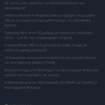
Οι ταινίες που χαρίζουν το καλύτερο encore του
καλοκαιριού!
«Without Blood»: Η Angelina Jolie μεταφέρει στη μεγάλη
οθόνη το συγκλονιστικό μυθιστόρημα του Alessandro
Baricco
Samsung: Νέα γενιά 3D μνήμης μετεράστιες επιδόσεις,
αλλά… η AI θα την απορροφήσει πλήρως!
Summer Mode ON! Η LG μετατρέπει κάθε στιγμή σε
απόλυτη gaming εμπειρία!
Οι Ευρωπαίοι καταναλωτές φαίνεται να «αγκαλιάζουν»
τα νέα Samsung Galaxy Z Fold8
Ιστορική στιγμή στο διάστημα: Για πρώτη φορά άνθρωποι
έκαναν ακτινογραφίες σε τροχιά
Η Monopoly γίνεται τηλεπαιχνίδι στο Netflix με έπαθλο 2
εκατομμύρια δολάρια