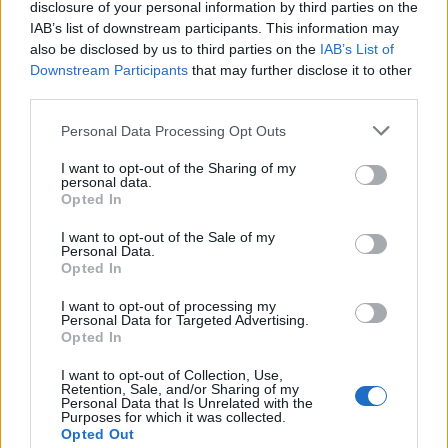
disclosure of your personal information by third parties on the
6 Αυγούστου 2026
IAB’s list of downstream participants. This information may
also be disclosed by us to third parties on the
IAB’s List of
Downstream Participants
that may further disclose it to other
Ο Όμιλος Qualco Αποκτά το 50,1% της
third parties.
Multiverse
6 Αυγούστου 2026
Personal Data Processing Opt Outs
I want to opt-out of the Sharing of my
personal data.
Όμιλος Σαρακάκη: Παραχώρησε το
Opted In
νέο Maxus T60 Max στην ΕΠΟΜΕΑ
Βιλίων
I want to opt-out of the Sale of my
Personal Data.
7 Αυγούστου 2026
Opted In
I want to opt-out of processing my
Personal Data for Targeted Advertising.
Opted In
I want to opt-out of Collection, Use,
INFOCOM
Retention, Sale, and/or Sharing of my
Personal Data that Is Unrelated with the
Purposes for which it was collected.
Opted Out
Η SpaceX προβλέπει ρόλο-κλειδί της Starlink στην