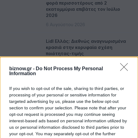
φορά περισσοτέρους από 2
εκατομμύρια επιβάτες τον Ιούλιο
2026
6 Αυγούστου 2026
Lidl Ελλάς: Διεθνώς αναγνωρισμένα
κρασιά στην κορυφαία σχέση
ποιότητας-τιμής
6 Αυγούστου 2026
biznow.gr -
Do Not Process My Personal
Information
CrediaBank: Υψηλοί ρυθμοί
ανάπτυξης και νέα ρεκόρ επιδόσεων
If you wish to opt-out of the sale, sharing to third parties, or
το Α’ Εξάμηνο 2026
processing of your personal or sensitive information for
6 Αυγούστου 2026
targeted advertising by us, please use the below opt-out
section to confirm your selection. Please note that after your
opt-out request is processed you may continue seeing
Στ. Παπασταύρου: «Χρηματοδοτούμε
interest-based ads based on personal information utilized by
με 1,5 εκατ. ευρώ την ενεργειακή
us or personal information disclosed to third parties prior to
αναβάθμιση του Γηροκομείου
your opt-out. You may separately opt-out of the further
Αθηνών»