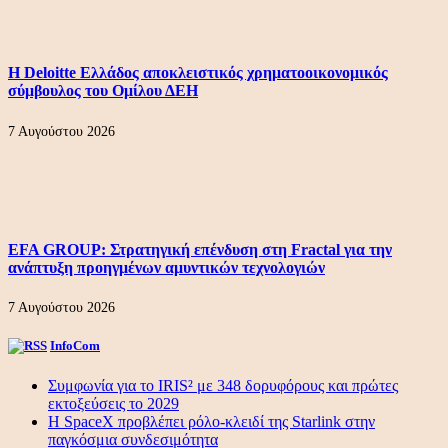
Η Deloitte Ελλάδος αποκλειστικός χρηματοοικονομικός
σύμβουλος του Ομίλου ΔΕΗ
7 Αυγούστου 2026
EFA GROUP: Στρατηγική επένδυση στη Fractal για την
ανάπτυξη προηγμένων αμυντικών τεχνολογιών
7 Αυγούστου 2026
InfoCom
Συμφωνία για το IRIS² με 348 δορυφόρους και πρώτες
εκτοξεύσεις το 2029
Η SpaceX προβλέπει ρόλο-κλειδί της Starlink στην
παγκόσμια συνδεσιμότητα