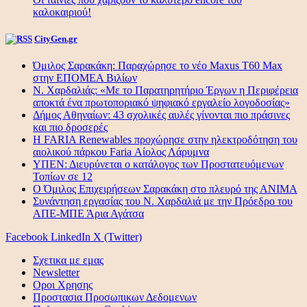
καλοκαιριού!
CityGen.gr
Όμιλος Σαρακάκη: Παραχώρησε το νέο Maxus T60 Max
στην ΕΠΟΜΕΑ Βιλίων
Ν. Χαρδαλιάς: «Με το Παρατηρητήριο Έργων η Περιφέρεια
αποκτά ένα πρωτοποριακό ψηφιακό εργαλείο λογοδοσίας»
Δήμος Αθηναίων: 43 σχολικές αυλές γίνονται πιο πράσινες
και πιο δροσερές
Η FARIA Renewables προχώρησε στην ηλεκτροδότηση του
αιολικού πάρκου Faria Αίολος Λάρυμνα
ΥΠΕΝ: Διευρύνεται ο κατάλογος των Προστατευόμενων
Τοπίων σε 12
O Όμιλος Επιχειρήσεων Σαρακάκη στο πλευρό της ΑΝΙΜΑ
Συνάντηση εργασίας του Ν. Χαρδαλιά με την Πρόεδρο του
ΑΠΕ-ΜΠΕ Άρια Αγάτσα
Facebook
LinkedIn
X (Twitter)
Σχετικα με εμας
Newsletter
Οροι Χρησης
Προστασια Προσωπικων Δεδομενων