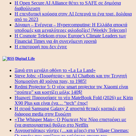
Η Open Secure AI Alliance θέτει το SAFE σε δημόσια
διαβούλευση
Η επενδυτική κούρσα στην AI ξεπερνά το ένα τρισ. δολάρια
από το 2023
Δύναμη – Ενέργεια – Ηypercomputing: Η Ελλάδα αποκτά
υποδομές και μεγαλύτερες φιλοδοξίες! [Weekly Telecom]
Η Cosmote Telekom στους Europe’s Climate Leaders των
Financial Times για 4η συνεχόμενη χρονιά
Η επιστροφή που δεν έγινε
Digital Life
Ξανά στη μεγάλη οθόνη το «La La Land»
Steve Jobs: «Προφήτεψε» τα AI Chatbots και την Τεχνητή
Νοημοσύνη 40 χρόνια πριν, το 1985!
Redmi Projector 5: Ο νέος smart projector της Xiaomi είναι
“σούπερ” και κοστίζει μόλις 140$!
Huawei: Παρουσίασε το νέο MateBook Fold (2026) με Kirin
X90 Plus και είναι ένα… “tech” έπος!
Η σειρά Samsung Galaxy Z αποσπά θετικές κριτικές από
διάφορα media στην Ευρώπη
«The Whisper Man»: Ο Ρόμπερτ Ντε Νίρο επιστρέφει με
ένα ανατριχιαστικό θρίλερ στο Netflix
Αυγουστιάτικες νύχτες (…και μέρες) στα Village Cinemas:
Οι ταινίες που χαρίζουν το καλύτερο encore του