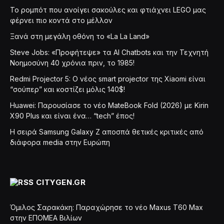
Το ρομπότ που ανοίγει σακούλες και φτιάχνει LEGO μας
φέρνει πιο κοντά στο μέλλον
Ξανά στη μεγάλη οθόνη το «La La Land»
Steve Jobs: «Προφήτεψε» τα AI Chatbots και την Τεχνητή
Νοημοσύνη 40 χρόνια πριν, το 1985!
Redmi Projector 5: Ο νέος smart projector της Xiaomi είναι
“σούπερ” και κοστίζει μόλις 140$!
Huawei: Παρουσίασε το νέο MateBook Fold (2026) με Kirin
X90 Plus και είναι ένα… “tech” έπος!
Η σειρά Samsung Galaxy Z αποσπά θετικές κριτικές από
διάφορα media στην Ευρώπη
CITYGEN.GR
Όμιλος Σαρακάκη: Παραχώρησε το νέο Maxus T60 Max
στην ΕΠΟΜΕΑ Βιλίων