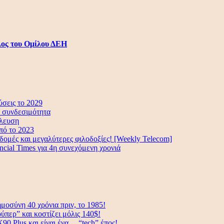
λος του Ομίλου ΔΕΗ
ύσεις το 2029
α συνδεσιμότητα
ύλευση
πό το 2023
ομές και μεγαλύτερες φιλοδοξίες! [Weekly Telecom]
cial Times για 4η συνεχόμενη χρονιά
μοσύνη 40 χρόνια πριν, το 1985!
ούπερ” και κοστίζει μόλις 140$!
90 Plus και είναι ένα… “tech” έπος!