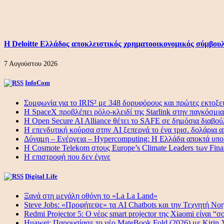
Η Deloitte Ελλάδος αποκλειστικός χρηματοοικονομικός σύμβου
7 Αυγούστου 2026
InfoCom
Συμφωνία για το IRIS² με 348 δορυφόρους και πρώτες εκτοξε
Η SpaceX προβλέπει ρόλο-κλειδί της Starlink στην παγκόσμι
Η Open Secure AI Alliance θέτει το SAFE σε δημόσια διαβο
Η επενδυτική κούρσα στην AI ξεπερνά το ένα τρισ. δολάρια α
Δύναμη – Ενέργεια – Ηypercomputing: Η Ελλάδα αποκτά υποδ
Η Cosmote Telekom στους Europe’s Climate Leaders των Finan
Η επιστροφή που δεν έγινε
Digital Life
Ξανά στη μεγάλη οθόνη το «La La Land»
Steve Jobs: «Προφήτεψε» τα AI Chatbots και την Τεχνητή Νοη
Redmi Projector 5: Ο νέος smart projector της Xiaomi είναι “σ
Huawei: Παρουσίασε το νέο MateBook Fold (2026) με Kirin X