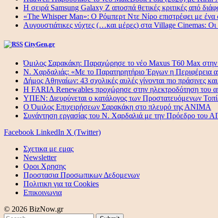
Η σειρά Samsung Galaxy Z αποσπά θετικές κριτικές από διά
«The Whisper Man»: Ο Ρόμπερτ Ντε Νίρο επιστρέφει με ένα α
Αυγουστιάτικες νύχτες (…και μέρες) στα Village Cinemas: Οι 
CityGen.gr
Όμιλος Σαρακάκη: Παραχώρησε το νέο Maxus T60 Max στ
Ν. Χαρδαλιάς: «Με το Παρατηρητήριο Έργων η Περιφέρεια α
Δήμος Αθηναίων: 43 σχολικές αυλές γίνονται πιο πράσινες και
Η FARIA Renewables προχώρησε στην ηλεκτροδότηση του αι
ΥΠΕΝ: Διευρύνεται ο κατάλογος των Προστατευόμενων Τοπί
O Όμιλος Επιχειρήσεων Σαρακάκη στο πλευρό της ΑΝΙΜΑ
Συνάντηση εργασίας του Ν. Χαρδαλιά με την Πρόεδρο του
Facebook
LinkedIn
X (Twitter)
Σχετικα με εμας
Newsletter
Οροι Χρησης
Προστασια Προσωπικων Δεδομενων
Πολιτικη για τα Cookies
Επικοινωνια
© 2026 BizNow.gr