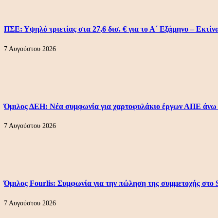
ΠΣΕ: Υψηλό τριετίας στα 27,6 δισ. € για το Α΄ Εξάμηνο – Εκτίν
7 Αυγούστου 2026
Όμιλος ΔΕΗ: Νέα συμφωνία για χαρτοφυλάκιο έργων ΑΠΕ άνω
7 Αυγούστου 2026
Όμιλος Fourlis: Συμφωνία για την πώληση της συμμετοχής στο S
7 Αυγούστου 2026