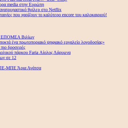
φορα media στην Ευρώπη
νατριχιαστικό θρίλερ στο Netflix
ταινίες που χαρίζουν το καλύτερο encore του καλοκαιριού!
ην ΕΠΟΜΕΑ Βιλίων
ποκτά ένα πρωτοποριακό ψηφιακό εργαλείο λογοδοσίας»
 πιο δροσερές
ολικού πάρκου Faria Αίολος Λάρυμνα
ων σε 12
 ΑΠΕ-ΜΠΕ Άρια Αγάτσα