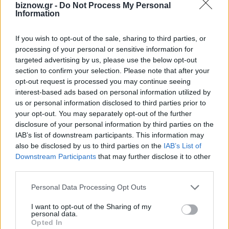
biznow.gr -
Do Not Process My Personal
Information
If you wish to opt-out of the sale, sharing to third parties, or
processing of your personal or sensitive information for
ΕΠΙΧΕΙΡΗΣΕΙΣ
targeted advertising by us, please use the below opt-out
Hilton Chania Old Town Resort & SPA:
section to confirm your selection. Please note that after your
Ανοίγει στην Κρήτη την άνοιξη του
opt-out request is processed you may continue seeing
interest-based ads based on personal information utilized by
2026
us or personal information disclosed to third parties prior to
your opt-out. You may separately opt-out of the further
By
BizNow
7 Οκτωβρίου 2025
disclosure of your personal information by third parties on the
Ο Όμιλος Τσιλεδάκη ανακοινώνει σήμερα την
IAB’s list of downstream participants. This information may
προσθήκη του Hilton Chania Old Town Resort & SPA
also be disclosed by us to third parties on the
IAB’s List of
Downstream Participants
that may further disclose it to other
στο διαρκώς διευρυνόμενο χαρτοφυλάκιό του.…
third parties.
Personal Data Processing Opt Outs
I want to opt-out of the Sharing of my
personal data.
Opted In