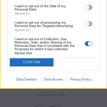
I want to opt-out of the Sale of my
ΤΕΛΕΥΤΑΊΑ ΝΈΑ
Personal Data.
Opted In
I want to opt-out of processing my
Η Τράπεζα Κρήτης, ο Κοσκωτάς και
Personal Data for Targeted Advertising.
τα 32 δισ. δραχμές που χάθηκαν στα
Opted In
βιβλία
I want to opt-out of Collection, Use,
8 Αυγούστου 2026
Retention, Sale, and/or Sharing of my
Personal Data that Is Unrelated with the
Purposes for which it was collected.
Η νέα σειρά foldables της Samsung
Opted Out
διαθέσιμη στη Vodafone
CONFIRM
7 Αυγούστου 2026
ΠΣΕ: Υψηλό τριετίας στα 27,6 δισ. €
Data Deletion
Data Access
Privacy Policy
για το Α΄ Εξάμηνο – Εκτίναξη +26,3%
τον Ιούνιο
7 Αυγούστου 2026