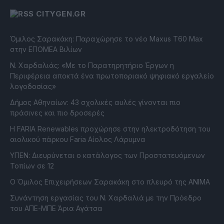
CITYGEN.GR
Όμιλος Σαρακάκη: Παραχώρησε το νέο Maxus T60 Max
στην ΕΠΟΜΕΑ Βιλίων
Ν. Χαρδαλιάς: «Με το Παρατηρητήριο Έργων η
Περιφέρεια αποκτά ένα πρωτοποριακό ψηφιακό εργαλείο
λογοδοσίας»
Δήμος Αθηναίων: 43 σχολικές αυλές γίνονται πιο
πράσινες και πιο δροσερές
Η FARIA Renewables προχώρησε στην ηλεκτροδότηση του
αιολικού πάρκου Faria Αίολος Λάρυμνα
ΥΠΕΝ: Διευρύνεται ο κατάλογος των Προστατευόμενων
Τοπίων σε 12
O Όμιλος Επιχειρήσεων Σαρακάκη στο πλευρό της ΑΝΙΜΑ
Συνάντηση εργασίας του Ν. Χαρδαλιά με την Πρόεδρο
του ΑΠΕ-ΜΠΕ Άρια Αγάτσα