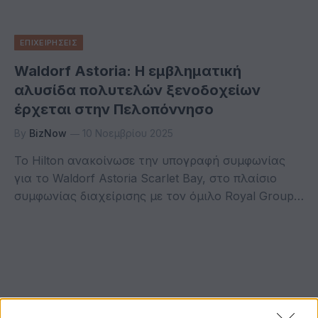
ΕΠΙΧΕΙΡΗΣΕΙΣ
Waldorf Astoria: Η εμβληματική
αλυσίδα πολυτελών ξενοδοχείων
έρχεται στην Πελοπόννησο
By
BizNow
10 Νοεμβρίου 2025
Το Hilton ανακοίνωσε την υπογραφή συμφωνίας
για το Waldorf Astoria Scarlet Bay, στο πλαίσιο
συμφωνίας διαχείρισης με τον όμιλο Royal Group…