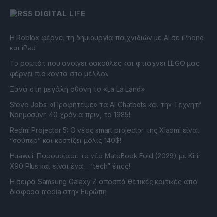
DIGITAL LIFE
Η Roblox φέρνει τη δημιουργία παιχνιδιών με ΑΙ σε iPhone
και iPad
Το ρομπότ που ανοίγει σακούλες και φτιάχνει LEGO μας
φέρνει πιο κοντά στο μέλλον
Ξανά στη μεγάλη οθόνη το «La La Land»
Steve Jobs: «Προφήτεψε» τα AI Chatbots και την Τεχνητή
Νοημοσύνη 40 χρόνια πριν, το 1985!
Redmi Projector 5: Ο νέος smart projector της Xiaomi είναι
“σούπερ” και κοστίζει μόλις 140$!
Huawei: Παρουσίασε το νέο MateBook Fold (2026) με Kirin
X90 Plus και είναι ένα… “tech” έπος!
Η σειρά Samsung Galaxy Z αποσπά θετικές κριτικές από
διάφορα media στην Ευρώπη