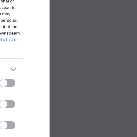
sonal or
24, στις 8.30 π.μ.…
ection to
ou may
 personal
out of the
 downstream
B’s List of