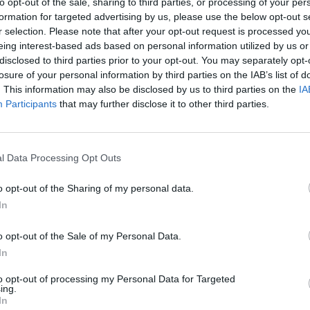
to opt-out of the sale, sharing to third parties, or processing of your per
πολιτών ανακοινώνεται πως από σήμερα, Δευτέρα 30 Σεπτεμβρίου 20
formation for targeted advertising by us, please use the below opt-out s
r selection. Please note that after your opt-out request is processed y
eing interest-based ads based on personal information utilized by us or
disclosed to third parties prior to your opt-out. You may separately opt-
losure of your personal information by third parties on the IAB’s list of
. This information may also be disclosed by us to third parties on the
IA
Participants
that may further disclose it to other third parties.
τητα στον Υφυπουργό Οικονομικών
l Data Processing Opt Outs
o opt-out of the Sharing of my personal data.
In
EBITDA στα €1,2 δισ.
o opt-out of the Sale of my Personal Data.
In
to opt-out of processing my Personal Data for Targeted
ing.
αινοτομία”
In