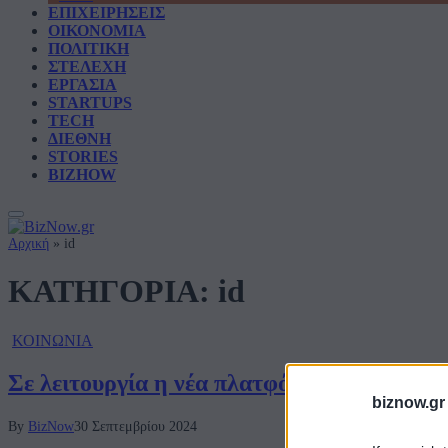
ΕΠΙΧΕΙΡΗΣΕΙΣ
ΟΙΚΟΝΟΜΙΑ
ΠΟΛΙΤΙΚΗ
ΣΤΕΛΕΧΗ
ΕΡΓΑΣΙΑ
STARTUPS
TECH
ΔΙΕΘΝΗ
STORIES
BIZHOW
Αρχική
»
id
ΚΑΤΗΓΟΡΙΑ:
id
ΚΟΙΝΩΝΙΑ
Σε λειτουργία η νέα πλατφόρμα για τον πρ
biznow.gr
By
BizNow
30 Σεπτεμβρίου 2024