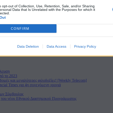
o opt-out of Collection, Use, Retention, Sale, and/or Sharing
ersonal Data that Is Unrelated with the Purposes for which it
lected.
του σε όλους
Out
CONFIRM
πληκτων περιοχών της Δ. Αττικής
Data Deletion
Data Access
Privacy Policy
ύλευση
πό το 2023
ομές και μεγαλύτερες φιλοδοξίες! [Weekly Telecom]
cial Times για 4η συνεχόμενη χρονιά
νων Σύμβουλος
ς του νέου Εθνικού Διαστημικού Προγράμματος