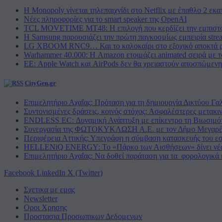
Η Monopoly γίνεται τηλεπαιχνίδι στο Netflix με έπαθλο 2 εκ
Νέες πληροφορίες για το smart speaker της OpenAI
TCL MOVETIME MT48: Η επιλογή που κερδίζει την εμπιστοσ
Η Samsung παρουσιάζει την πρώτη παγκοσμίως εμπειρία s
LG XBOOM RNC9… Και το καλοκαίρι στο εξοχικό αποκτά 
Warhammer 40.000: Η Amazon ετοιμάζει animated σειρά με τ
ΕΕ: Apple Watch και AirPods δεν θα χρειαστούν αποσπώμενη
CityGen.gr
Επιμελητήριο Αχαΐας: Πρόταση για τη δημιουργία Δικτύου Γα
Συντονισμένες δράσεις, κοινός στόχος: Ασφαλέστερες μετακιν
ENDLESS EC: Δυναμική Ανάπτυξη με επίκεντρο τη Βιωσιμό
Συνεργασία της ΦΩΤΟΚΥΚΛΩΣΗ Α.Ε. με τον Δήμο Μεγαρ
Περιφέρεια Αττικής: Υπεγράφη η σύμβαση κατασκευής του εσ
HELLENiQ ENERGY: Το «Πάρκο των Αισθήσεων» δίνει νέα 
Επιμελητήριο Αχαΐας: Να δοθεί παράταση για τα φορολογικά 
Facebook
LinkedIn
X (Twitter)
Σχετικα με εμας
Newsletter
Οροι Χρησης
Προστασια Προσωπικων Δεδομενων