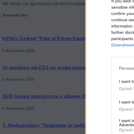
If you wish 
Με στόχο την αμεσότερη και αποτελεσματικότερη εξυπηρέτηση των 
sensitive in
confirm you
Τελευταία Νέα
continue se
information 
further disc
KPMG: Έκθεση “Pulse of Private Equity” Q2 2026
participants
Downstream 
6 Αυγούστου 2026
Οι προτάσεις του ΕΣΑ για ισχυρή μικρομεσαία επιχειρηματικό
Persona
6 Αυγούστου 2026
I want t
Opted 
ΔΕΗ: Ισχυρή ανάπτυξη στο α΄εξάμηνο 2026 με προσαρμοσμένο 
I want t
6 Αυγούστου 2026
Opted 
I want 
Advertis
Τ. Θεοδωρικάκος: “Στηρίζουμε με πράξεις την έρευνα και την κ
Opted 