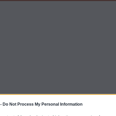
ογραμματισμό ραντεβού για το νέο τύπο Δελ
 -
Do Not Process My Personal Information