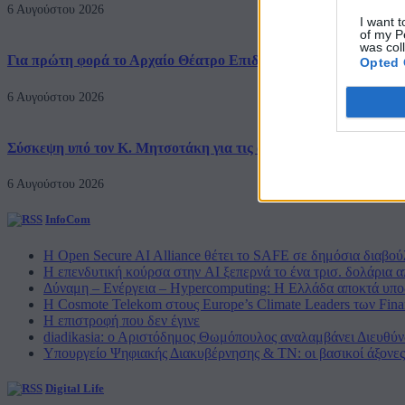
6 Αυγούστου 2026
I want t
of my P
was col
Για πρώτη φορά το Αρχαίο Θέατρο Επιδαύρου άνοιξε τις πύλες 
Opted 
6 Αυγούστου 2026
Σύσκεψη υπό τον Κ. Μητσοτάκη για τις αποζημιώσεις των πυρό
6 Αυγούστου 2026
InfoCom
Η Open Secure AI Alliance θέτει το SAFE σε δημόσια διαβο
Η επενδυτική κούρσα στην AI ξεπερνά το ένα τρισ. δολάρια α
Δύναμη – Ενέργεια – Ηypercomputing: Η Ελλάδα αποκτά υποδ
Η Cosmote Telekom στους Europe’s Climate Leaders των Finan
Η επιστροφή που δεν έγινε
diadikasia: ο Αριστόδημος Θωμόπουλος αναλαμβάνει Διευθύ
Υπουργείο Ψηφιακής Διακυβέρνησης & ΤΝ: οι βασικοί άξονε
Digital Life