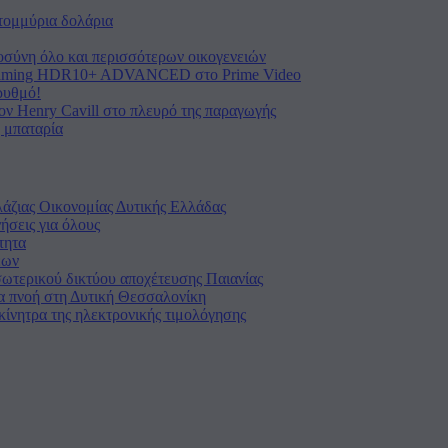
ατομμύρια δολάρια
ύνη όλο και περισσότερων οικογενειών
treaming HDR10+ ADVANCED στο Prime Video
ρυθμό!
ον Henry Cavill στο πλευρό της παραγωγής
 μπαταρία
λάζιας Οικονομίας Δυτικής Ελλάδας
ήσεις για όλους
τητα
έων
ωτερικού δικτύου αποχέτευσης Παιανίας
πνοή στη Δυτική Θεσσαλονίκη
κίνητρα της ηλεκτρονικής τιμολόγησης