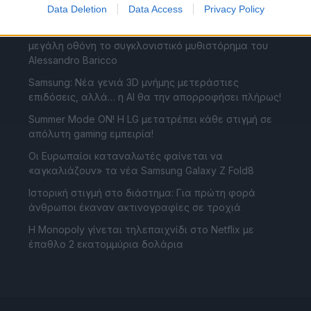
encore του καλοκαιριού!
Data Deletion
Data Access
Privacy Policy
«Without Blood»: Η Angelina Jolie μεταφέρει στη
μεγάλη οθόνη το συγκλονιστικό μυθιστόρημα του
Alessandro Baricco
Samsung: Νέα γενιά 3D μνήμης μετεράστιες
επιδόσεις, αλλά… η AI θα την απορροφήσει πλήρως!
Summer Mode ON! Η LG μετατρέπει κάθε στιγμή σε
απόλυτη gaming εμπειρία!
Οι Ευρωπαίοι καταναλωτές φαίνεται να
«αγκαλιάζουν» τα νέα Samsung Galaxy Z Fold8
Ιστορική στιγμή στο διάστημα: Για πρώτη φορά
άνθρωποι έκαναν ακτινογραφίες σε τροχιά
Η Monopoly γίνεται τηλεπαιχνίδι στο Netflix με
έπαθλο 2 εκατομμύρια δολάρια