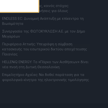
Συντονισμένες δράσεις, κοινός στόχος:
Ασφαλέστερες μετακινήσεις για όλους
ENDLESS EC: Δυναμική Ανάπτυξη με επίκεντρο τη
Βιωσιμότητα
Συνεργασία της ΦΩΤΟΚΥΚΛΩΣΗ Α.Ε. με τον Δήμο
Μεγαρέων
Περιφέρεια Αττικής: Υπεγράφη η σύμβαση
κατασκευής του εσωτερικού δικτύου αποχέτευσης
Παιανίας
HELLENiQ ENERGY: Το «Πάρκο των Αισθήσεων» δίνει
νέα πνοή στη Δυτική Θεσσαλονίκη
Επιμελητήριο Αχαΐας: Να δοθεί παράταση για τα
φορολογικά κίνητρα της ηλεκτρονικής τιμολόγησης