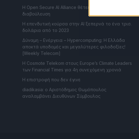
Η Open Secure AI Alliance θέτει το SAFE σε δημόσια
διαβούλευση
Η επενδυτική κούρσα στην AI ξεπερνά το ένα τρισ.
δολάρια από το 2023
Δύναμη – Ενέργεια – Ηypercomputing: Η Ελλάδα
αποκτά υποδομές και μεγαλύτερες φιλοδοξίες!
[Weekly Telecom]
Η Cosmote Telekom στους Europe’s Climate Leaders
των Financial Times για 4η συνεχόμενη χρονιά
Η επιστροφή που δεν έγινε
diadikasia: ο Αριστόδημος Θωμόπουλος
αναλαμβάνει Διευθύνων Σύμβουλος