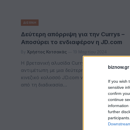
ΔΙΕΘΝΗ
Δεύτερη απόρριψη για την Currys –
Αποσύρει το ενδιαφέρον η JD.com
By
Χρήστος Κοτσακάς
19 Μαρτίου 2024
Η βρετανική αλυσίδα Currys βρέθηκε
biznow.gr
αντιμέτωπη με μια δεύτερη απόρριψη, με τον
κινεζικό κολοσσό JD.com να απομακρύνεται
If you wish 
από τη διαδικασία…
sensitive in
confirm you
continue se
information 
further disc
participants
Downstream 