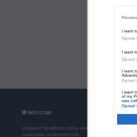
Persona
I want t
Opted 
I want t
Opted 
I want 
Advertis
Opted 
I want t
of my P
was col
Opted 
INFOCOM
Η SpaceX προβλέπει ρόλο-κλειδί της Starlink στην
παγκόσμια συνδεσιμότητα