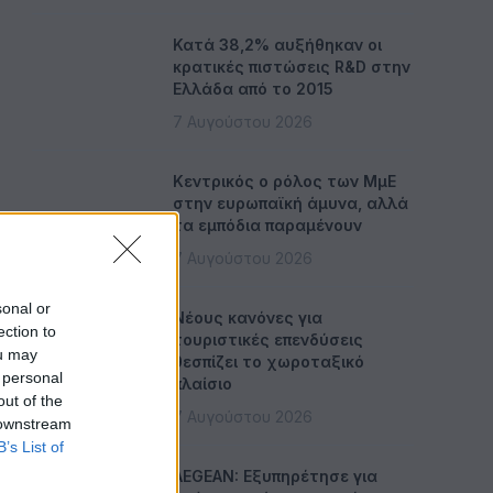
Κατά 38,2% αυξήθηκαν οι
κρατικές πιστώσεις R&D στην
Ελλάδα από το 2015
7 Αυγούστου 2026
Κεντρικός ο ρόλος των ΜμΕ
στην ευρωπαϊκή άμυνα, αλλά
τα εμπόδια παραμένουν
7 Αυγούστου 2026
sonal or
Νέους κανόνες για
ection to
τουριστικές επενδύσεις
ou may
θεσπίζει το χωροταξικό
 personal
πλαίσιο
out of the
7 Αυγούστου 2026
 downstream
B’s List of
AEGEAN: Εξυπηρέτησε για