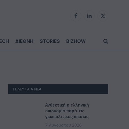
Facebook
LinkedIn
X
(Twitter)
ECH
ΔΙΕΘΝΗ
STORIES
BIZHOW
ΤΕΛΕΥΤΑΊΑ ΝΈΑ
Ανθεκτική η ελληνική
οικονομία παρά τις
γεωπολιτικές πιέσεις
7 Αυγούστου 2026