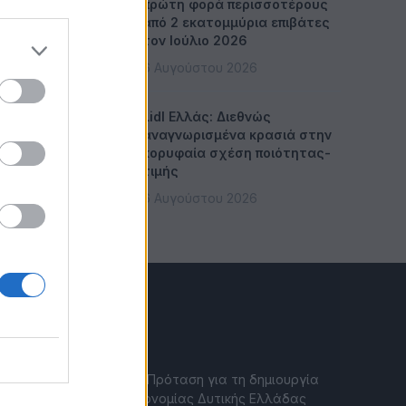
πρώτη φορά περισσοτέρους
από 2 εκατομμύρια επιβάτες
τον Ιούλιο 2026
6 Αυγούστου 2026
Lidl Ελλάς: Διεθνώς
αναγνωρισμένα κρασιά στην
κορυφαία σχέση ποιότητας-
τιμής
6 Αυγούστου 2026
CITYGEN.GR
Επιμελητήριο Αχαΐας: Πρόταση για τη δημιουργία
Δικτύου Γαλάζιας Οικονομίας Δυτικής Ελλάδας