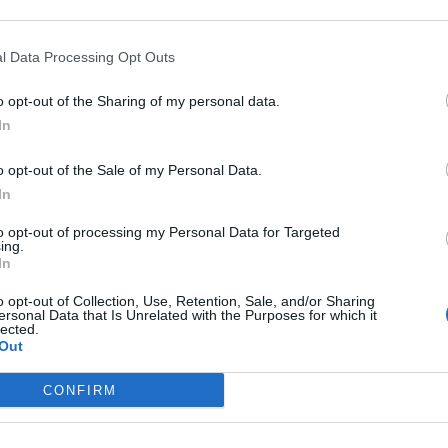
l Data Processing Opt Outs
o opt-out of the Sharing of my personal data.
In
o opt-out of the Sale of my Personal Data.
In
to opt-out of processing my Personal Data for Targeted
ing.
In
o opt-out of Collection, Use, Retention, Sale, and/or Sharing
ersonal Data that Is Unrelated with the Purposes for which it
lected.
Out
DIGITAL LIFE
CONFIRM
Αυγουστιάτικες νύχτες (…και μέρες) στα Village
Cinemas: Οι ταινίες που χαρίζουν το καλύτερο