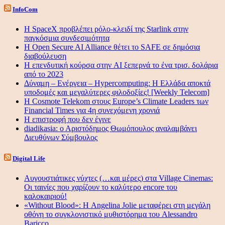
InfoCom
Η SpaceX προβλέπει ρόλο-κλειδί της Starlink στην
παγκόσμια συνδεσιμότητα
Η Open Secure AI Alliance θέτει το SAFE σε δημόσια
διαβούλευση
Η επενδυτική κούρσα στην AI ξεπερνά το ένα τρισ. δολάρια
από το 2023
Δύναμη – Ενέργεια – Ηypercomputing: Η Ελλάδα αποκτά
υποδομές και μεγαλύτερες φιλοδοξίες! [Weekly Telecom]
Η Cosmote Telekom στους Europe’s Climate Leaders των
Financial Times για 4η συνεχόμενη χρονιά
Η επιστροφή που δεν έγινε
diadikasia: ο Αριστόδημος Θωμόπουλος αναλαμβάνει
Διευθύνων Σύμβουλος
Digital Life
Αυγουστιάτικες νύχτες (…και μέρες) στα Village Cinemas:
Οι ταινίες που χαρίζουν το καλύτερο encore του
καλοκαιριού!
«Without Blood»: Η Angelina Jolie μεταφέρει στη μεγάλη
οθόνη το συγκλονιστικό μυθιστόρημα του Alessandro
Baricco