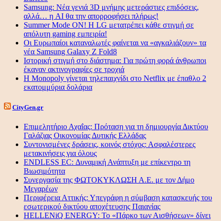
Samsung: Νέα γενιά 3D μνήμης μετεράστιες επιδόσεις,
αλλά… η AI θα την απορροφήσει πλήρως!
Summer Mode ON! Η LG μετατρέπει κάθε στιγμή σε
απόλυτη gaming εμπειρία!
Οι Ευρωπαίοι καταναλωτές φαίνεται να «αγκαλιάζουν» τα
νέα Samsung Galaxy Z Fold8
Ιστορική στιγμή στο διάστημα: Για πρώτη φορά άνθρωποι
έκαναν ακτινογραφίες σε τροχιά
Η Monopoly γίνεται τηλεπαιχνίδι στο Netflix με έπαθλο 2
εκατομμύρια δολάρια
CityGen.gr
Επιμελητήριο Αχαΐας: Πρόταση για τη δημιουργία Δικτύου
Γαλάζιας Οικονομίας Δυτικής Ελλάδας
Συντονισμένες δράσεις, κοινός στόχος: Ασφαλέστερες
μετακινήσεις για όλους
ENDLESS EC: Δυναμική Ανάπτυξη με επίκεντρο τη
Βιωσιμότητα
Συνεργασία της ΦΩΤΟΚΥΚΛΩΣΗ Α.Ε. με τον Δήμο
Μεγαρέων
Περιφέρεια Αττικής: Υπεγράφη η σύμβαση κατασκευής του
εσωτερικού δικτύου αποχέτευσης Παιανίας
HELLENiQ ENERGY: Το «Πάρκο των Αισθήσεων» δίνει