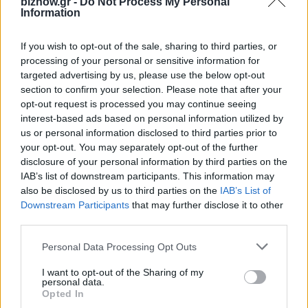
biznow.gr -
Do Not Process My Personal
Information
ΤΕΛΕΥΤΑΊΑ ΝΈΑ
If you wish to opt-out of the sale, sharing to third parties, or
Η νέα σειρά foldables της Samsung
processing of your personal or sensitive information for
διαθέσιμη στη Vodafone
targeted advertising by us, please use the below opt-out
7 Αυγούστου 2026
section to confirm your selection. Please note that after your
opt-out request is processed you may continue seeing
interest-based ads based on personal information utilized by
ΠΣΕ: Υψηλό τριετίας στα 27,6 δισ. €
us or personal information disclosed to third parties prior to
για το Α΄ Εξάμηνο – Εκτίναξη +26,3%
your opt-out. You may separately opt-out of the further
τον Ιούνιο
disclosure of your personal information by third parties on the
IAB’s list of downstream participants. This information may
7 Αυγούστου 2026
also be disclosed by us to third parties on the
IAB’s List of
Downstream Participants
that may further disclose it to other
Όμιλος ΔΕΗ: Νέα συμφωνία για
third parties.
χαρτοφυλάκιο έργων ΑΠΕ άνω των 2
GW
Personal Data Processing Opt Outs
7 Αυγούστου 2026
I want to opt-out of the Sharing of my
personal data.
Opted In
Όμιλος Fourlis: Συμφωνία για την