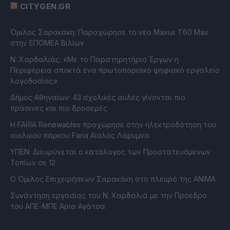
CITYGEN.GR
Όμιλος Σαρακάκη: Παραχώρησε το νέο Maxus T60 Max
στην ΕΠΟΜΕΑ Βιλίων
Ν. Χαρδαλιάς: «Με το Παρατηρητήριο Έργων η
Περιφέρεια αποκτά ένα πρωτοποριακό ψηφιακό εργαλείο
λογοδοσίας»
Δήμος Αθηναίων: 43 σχολικές αυλές γίνονται πιο
πράσινες και πιο δροσερές
Η FARIA Renewables προχώρησε στην ηλεκτροδότηση του
αιολικού πάρκου Faria Αίολος Λάρυμνα
ΥΠΕΝ: Διευρύνεται ο κατάλογος των Προστατευόμενων
Τοπίων σε 12
O Όμιλος Επιχειρήσεων Σαρακάκη στο πλευρό της ΑΝΙΜΑ
Συνάντηση εργασίας του Ν. Χαρδαλιά με την Πρόεδρο
του ΑΠΕ-ΜΠΕ Άρια Αγάτσα