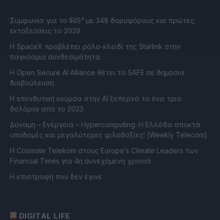
Συμφωνία για το IRIS² με 348 δορυφόρους και πρώτες
εκτοξεύσεις το 2029
Η SpaceX προβλέπει ρόλο-κλειδί της Starlink στην
παγκόσμια συνδεσιμότητα
Η Open Secure AI Alliance θέτει το SAFE σε δημόσια
διαβούλευση
Η επενδυτική κούρσα στην AI ξεπερνά το ένα τρισ.
δολάρια από το 2023
Δύναμη – Ενέργεια – Ηypercomputing: Η Ελλάδα αποκτά
υποδομές και μεγαλύτερες φιλοδοξίες! [Weekly Telecom]
Η Cosmote Telekom στους Europe’s Climate Leaders των
Financial Times για 4η συνεχόμενη χρονιά
Η επιστροφή που δεν έγινε
DIGITAL LIFE