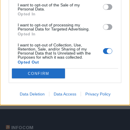
πώληση της συμμετοχής στο Sofia
I want to opt-out of the Sale of my
South Ring Mall
Personal Data.
Opted In
7 Αυγούστου 2026
I want to opt-out of processing my
Personal Data for Targeted Advertising.
Η Deloitte Ελλάδος αποκλειστικός
Opted In
χρηματοοικονομικός σύμβουλος του
Ομίλου ΔΕΗ
I want to opt-out of Collection, Use,
Retention, Sale, and/or Sharing of my
7 Αυγούστου 2026
Personal Data that Is Unrelated with the
Purposes for which it was collected.
Opted Out
EFA GROUP: Στρατηγική επένδυση στη
CONFIRM
Fractal για την ανάπτυξη προηγμένων
αμυντικών τεχνολογιών
7 Αυγούστου 2026
Data Deletion
Data Access
Privacy Policy
INFOCOM