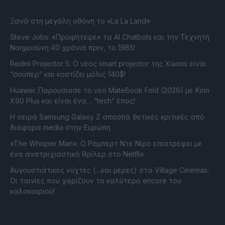
Ξανά στη μεγάλη οθόνη το «La La Land»
Steve Jobs: «Προφήτεψε» τα AI Chatbots και την Τεχνητή
Νοημοσύνη 40 χρόνια πριν, το 1985!
Redmi Projector 5: Ο νέος smart projector της Xiaomi είναι
“σούπερ” και κοστίζει μόλις 140$!
Huawei: Παρουσίασε το νέο MateBook Fold (2026) με Kirin
X90 Plus και είναι ένα… “tech” έπος!
Η σειρά Samsung Galaxy Z αποσπά θετικές κριτικές από
διάφορα media στην Ευρώπη
«The Whisper Man»: Ο Ρόμπερτ Ντε Νίρο επιστρέφει με
ένα ανατριχιαστικό θρίλερ στο Netflix
Αυγουστιάτικες νύχτες (…και μέρες) στα Village Cinemas:
Οι ταινίες που χαρίζουν το καλύτερο encore του
καλοκαιριού!