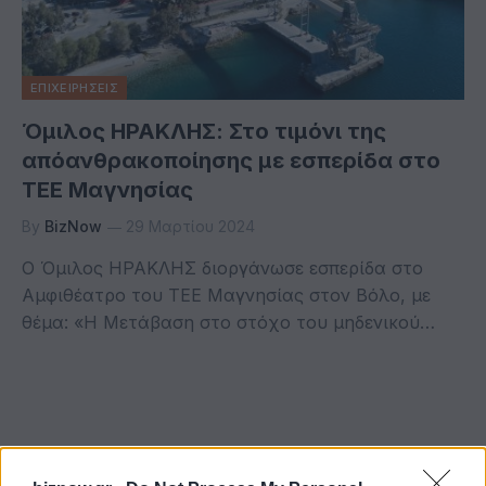
ΕΠΙΧΕΙΡΗΣΕΙΣ
Όμιλος ΗΡΑΚΛΗΣ: Στο τιμόνι της
απόανθρακοποίησης με εσπερίδα στο
ΤΕΕ Μαγνησίας
By
BizNow
29 Μαρτίου 2024
Ο Όμιλος ΗΡΑΚΛΗΣ διοργάνωσε εσπερίδα στο
Αμφιθέατρο του ΤΕΕ Μαγνησίας στον Βόλο, με
θέμα: «Η Μετάβαση στο στόχο του μηδενικού…