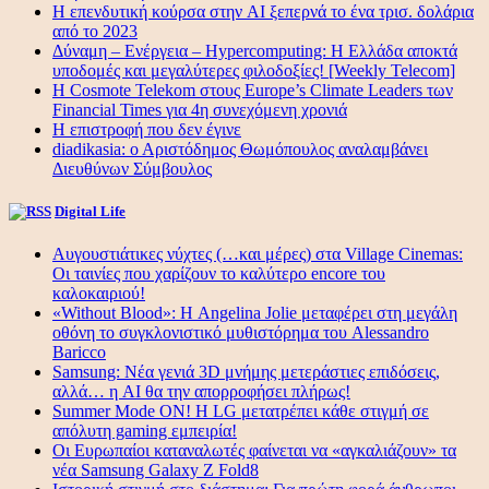
Η επενδυτική κούρσα στην AI ξεπερνά το ένα τρισ. δολάρια
από το 2023
Δύναμη – Ενέργεια – Ηypercomputing: Η Ελλάδα αποκτά
υποδομές και μεγαλύτερες φιλοδοξίες! [Weekly Telecom]
Η Cosmote Telekom στους Europe’s Climate Leaders των
Financial Times για 4η συνεχόμενη χρονιά
Η επιστροφή που δεν έγινε
diadikasia: ο Αριστόδημος Θωμόπουλος αναλαμβάνει
Διευθύνων Σύμβουλος
Digital Life
Αυγουστιάτικες νύχτες (…και μέρες) στα Village Cinemas:
Οι ταινίες που χαρίζουν το καλύτερο encore του
καλοκαιριού!
«Without Blood»: Η Angelina Jolie μεταφέρει στη μεγάλη
οθόνη το συγκλονιστικό μυθιστόρημα του Alessandro
Baricco
Samsung: Νέα γενιά 3D μνήμης μετεράστιες επιδόσεις,
αλλά… η AI θα την απορροφήσει πλήρως!
Summer Mode ON! Η LG μετατρέπει κάθε στιγμή σε
απόλυτη gaming εμπειρία!
Οι Ευρωπαίοι καταναλωτές φαίνεται να «αγκαλιάζουν» τα
νέα Samsung Galaxy Z Fold8