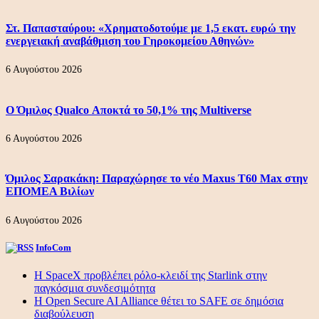
Στ. Παπασταύρου: «Χρηματοδοτούμε με 1,5 εκατ. ευρώ την
ενεργειακή αναβάθμιση του Γηροκομείου Αθηνών»
6 Αυγούστου 2026
Ο Όμιλος Qualco Αποκτά το 50,1% της Multiverse
6 Αυγούστου 2026
Όμιλος Σαρακάκη: Παραχώρησε το νέο Maxus T60 Max στην
ΕΠΟΜΕΑ Βιλίων
6 Αυγούστου 2026
InfoCom
Η SpaceX προβλέπει ρόλο-κλειδί της Starlink στην
παγκόσμια συνδεσιμότητα
Η Open Secure AI Alliance θέτει το SAFE σε δημόσια
διαβούλευση