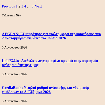
Previous
1
2
3
4
…
8
Next
Τελευταία Νέα
AEGEAN: Εξυπηρέτησε για πρώτη φορά περισσοτέρους από
2 εκατομμύρια επιβάτες τον Ιούλιο 2026
6 Αυγούστου 2026
Lidl Ελλάς: Διεθνώς αναγνωρισμένα κρασιά στην κορυφαία
σχέση ποιότητας-τιμής
6 Αυγούστου 2026
CrediaBank: Υψηλοί ρυθμοί ανάπτυξης και νέα ρεκόρ
επιδόσεων το Α’ Εξάμηνο 2026
6 Αυγούστου 2026