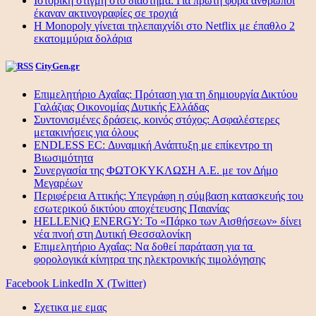
Ιστορική στιγμή στο διάστημα: Για πρώτη φορά άνθρωποι
έκαναν ακτινογραφίες σε τροχιά
Η Monopoly γίνεται τηλεπαιχνίδι στο Netflix με έπαθλο 2
εκατομμύρια δολάρια
CityGen.gr
Επιμελητήριο Αχαΐας: Πρόταση για τη δημιουργία Δικτύου
Γαλάζιας Οικονομίας Δυτικής Ελλάδας
Συντονισμένες δράσεις, κοινός στόχος: Ασφαλέστερες
μετακινήσεις για όλους
ENDLESS EC: Δυναμική Ανάπτυξη με επίκεντρο τη
Βιωσιμότητα
Συνεργασία της ΦΩΤΟΚΥΚΛΩΣΗ Α.Ε. με τον Δήμο
Μεγαρέων
Περιφέρεια Αττικής: Υπεγράφη η σύμβαση κατασκευής του
εσωτερικού δικτύου αποχέτευσης Παιανίας
HELLENiQ ENERGY: Το «Πάρκο των Αισθήσεων» δίνει
νέα πνοή στη Δυτική Θεσσαλονίκη
Επιμελητήριο Αχαΐας: Να δοθεί παράταση για τα
φορολογικά κίνητρα της ηλεκτρονικής τιμολόγησης
Facebook
LinkedIn
X (Twitter)
Σχετικα με εμας