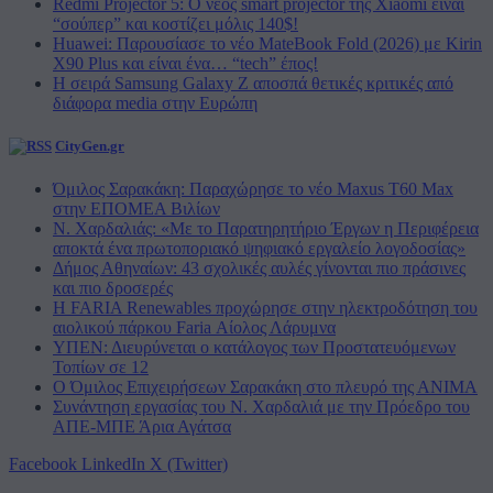
Redmi Projector 5: Ο νέος smart projector της Xiaomi είναι
“σούπερ” και κοστίζει μόλις 140$!
Huawei: Παρουσίασε το νέο MateBook Fold (2026) με Kirin
X90 Plus και είναι ένα… “tech” έπος!
Η σειρά Samsung Galaxy Z αποσπά θετικές κριτικές από
διάφορα media στην Ευρώπη
CityGen.gr
Όμιλος Σαρακάκη: Παραχώρησε το νέο Maxus T60 Max
στην ΕΠΟΜΕΑ Βιλίων
Ν. Χαρδαλιάς: «Με το Παρατηρητήριο Έργων η Περιφέρεια
αποκτά ένα πρωτοποριακό ψηφιακό εργαλείο λογοδοσίας»
Δήμος Αθηναίων: 43 σχολικές αυλές γίνονται πιο πράσινες
και πιο δροσερές
Η FARIA Renewables προχώρησε στην ηλεκτροδότηση του
αιολικού πάρκου Faria Αίολος Λάρυμνα
ΥΠΕΝ: Διευρύνεται ο κατάλογος των Προστατευόμενων
Τοπίων σε 12
O Όμιλος Επιχειρήσεων Σαρακάκη στο πλευρό της ΑΝΙΜΑ
Συνάντηση εργασίας του Ν. Χαρδαλιά με την Πρόεδρο του
ΑΠΕ-ΜΠΕ Άρια Αγάτσα
Facebook
LinkedIn
X (Twitter)