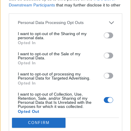
Downstream Participants
that may further disclose it to other
third parties.
7 Αυγούστου 2026
Personal Data Processing Opt Outs
Όμιλος ΔΕΗ: Νέα συμφωνία για χαρτοφυλάκιο έργων ΑΠΕ
άνω των 2 GW
I want to opt-out of the Sharing of my
personal data.
Opted In
7 Αυγούστου 2026
I want to opt-out of the Sale of my
Personal Data.
Όμιλος Fourlis: Συμφωνία για την πώληση της συμμετοχής στο
Opted In
Sofia South Ring Mall
I want to opt-out of processing my
Personal Data for Targeted Advertising.
7 Αυγούστου 2026
Opted In
I want to opt-out of Collection, Use,
Η Deloitte Ελλάδος αποκλειστικός χρηματοοικονομικός
Retention, Sale, and/or Sharing of my
σύμβουλος του Ομίλου ΔΕΗ
Personal Data that Is Unrelated with the
Purposes for which it was collected.
Opted Out
7 Αυγούστου 2026
CONFIRM
InfoCom