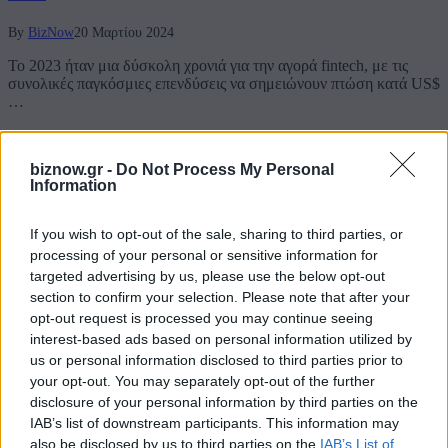
By
BizNow
20 Μαρτίου 2024
Το 2023 ήταν μια δύσκολη χρονιά για την αγορά fintech, με τις
συνολικές παγκόσμιες επενδύσεις να σημειώνουν πτώση κατά US$
…
Τελευταία Νέα
biznow.gr -
Do Not Process My Personal
Information
Η Τράπεζα Κρήτης, ο Κοσκωτάς και τα 32 δισ. δραχμές που
If you wish to opt-out of the sale, sharing to third parties, or
χάθηκαν στα βιβλία
processing of your personal or sensitive information for
targeted advertising by us, please use the below opt-out
8 Αυγούστου 2026
section to confirm your selection. Please note that after your
opt-out request is processed you may continue seeing
Η νέα σειρά foldables της Samsung διαθέσιμη στη Vodafone
interest-based ads based on personal information utilized by
us or personal information disclosed to third parties prior to
7 Αυγούστου 2026
your opt-out. You may separately opt-out of the further
disclosure of your personal information by third parties on the
IAB’s list of downstream participants. This information may
ΠΣΕ: Υψηλό τριετίας στα 27,6 δισ. € για το Α΄ Εξάμηνο –
also be disclosed by us to third parties on the
IAB’s List of
Εκτίναξη +26,3% τον Ιούνιο