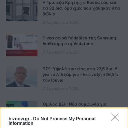
Η Τράπεζα Κρήτης, ο Κοσκωτάς και
τα 32 δισ. δραχμές που χάθηκαν στα
βιβλία
8 Αυγούστου 2026
Η νέα σειρά foldables της Samsung
διαθέσιμη στη Vodafone
7 Αυγούστου 2026
ΠΣΕ: Υψηλό τριετίας στα 27,6 δισ. €
για το Α΄ Εξάμηνο – Εκτίναξη +26,3%
τον Ιούνιο
7 Αυγούστου 2026
Όμιλος ΔΕΗ: Νέα συμφωνία για
χαρτοφυλάκιο έργων ΑΠΕ άνω των 2
GW
biznow.gr -
Do Not Process My Personal
Information
7 Αυγούστου 2026