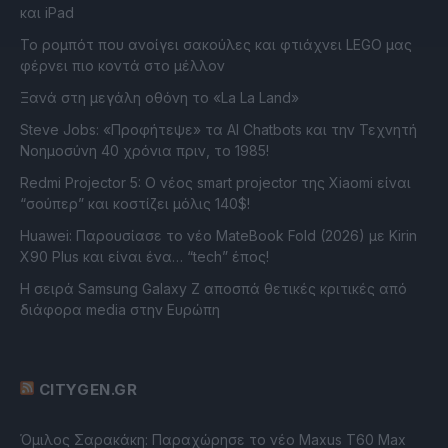
και iPad
Το ρομπότ που ανοίγει σακούλες και φτιάχνει LEGO μας
φέρνει πιο κοντά στο μέλλον
Ξανά στη μεγάλη οθόνη το «La La Land»
Steve Jobs: «Προφήτεψε» τα AI Chatbots και την Τεχνητή
Νοημοσύνη 40 χρόνια πριν, το 1985!
Redmi Projector 5: Ο νέος smart projector της Xiaomi είναι
“σούπερ” και κοστίζει μόλις 140$!
Huawei: Παρουσίασε το νέο MateBook Fold (2026) με Kirin
X90 Plus και είναι ένα… “tech” έπος!
Η σειρά Samsung Galaxy Z αποσπά θετικές κριτικές από
διάφορα media στην Ευρώπη
CITYGEN.GR
Όμιλος Σαρακάκη: Παραχώρησε το νέο Maxus T60 Max