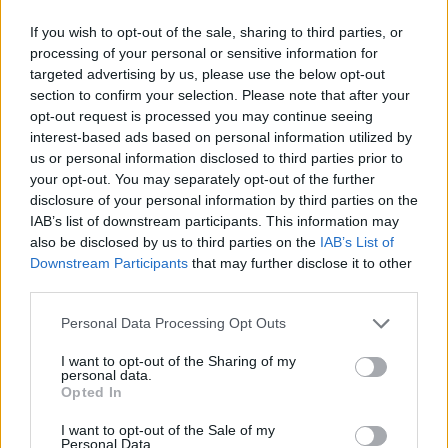
If you wish to opt-out of the sale, sharing to third parties, or
Όμιλος Fourlis: Συμφωνία για την
processing of your personal or sensitive information for
πώληση της συμμετοχής στο Sofia
targeted advertising by us, please use the below opt-out
South Ring Mall
section to confirm your selection. Please note that after your
7 Αυγούστου 2026
opt-out request is processed you may continue seeing
interest-based ads based on personal information utilized by
us or personal information disclosed to third parties prior to
Η Deloitte Ελλάδος αποκλειστικός
your opt-out. You may separately opt-out of the further
χρηματοοικονομικός σύμβουλος του
disclosure of your personal information by third parties on the
Ομίλου ΔΕΗ
IAB’s list of downstream participants. This information may
7 Αυγούστου 2026
also be disclosed by us to third parties on the
IAB’s List of
Downstream Participants
that may further disclose it to other
third parties.
Personal Data Processing Opt Outs
I want to opt-out of the Sharing of my
INFOCOM
personal data.
Opted In
Επίσημη κυκλοφορία των Galaxy Z Fold8 Ultra, Fold8, Flip8,
I want to opt-out of the Sale of my
Watch Ultra2 και Watch9 από τη Samsung
Personal Data.