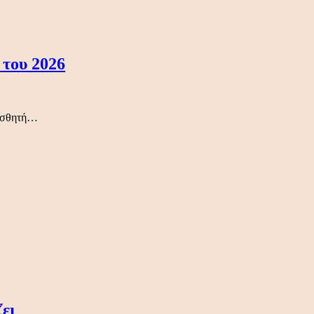
του 2026
αισθητή…
ει