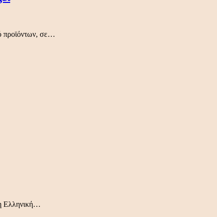
μό προϊόντων, σε…
 η Ελληνική…