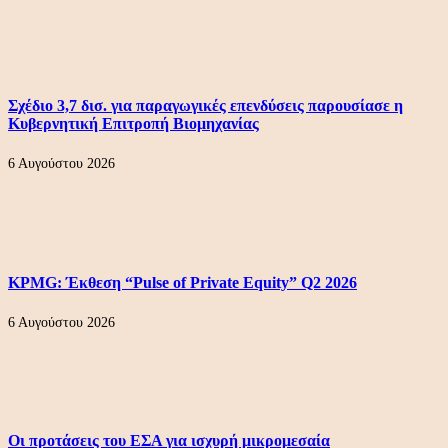
Σχέδιο 3,7 δισ. για παραγωγικές επενδύσεις παρουσίασε η
Κυβερνητική Επιτροπή Βιομηχανίας
6 Αυγούστου 2026
KPMG: Έκθεση “Pulse of Private Equity” Q2 2026
6 Αυγούστου 2026
Οι προτάσεις του ΕΣΑ για ισχυρή μικρομεσαία