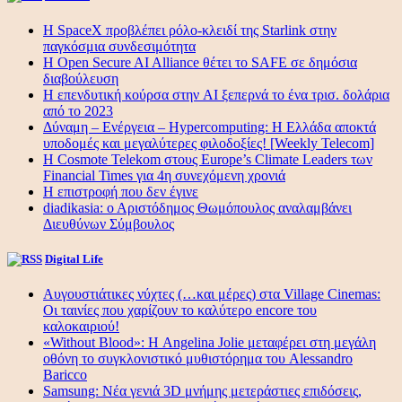
Η SpaceX προβλέπει ρόλο-κλειδί της Starlink στην
παγκόσμια συνδεσιμότητα
Η Open Secure AI Alliance θέτει το SAFE σε δημόσια
διαβούλευση
Η επενδυτική κούρσα στην AI ξεπερνά το ένα τρισ. δολάρια
από το 2023
Δύναμη – Ενέργεια – Ηypercomputing: Η Ελλάδα αποκτά
υποδομές και μεγαλύτερες φιλοδοξίες! [Weekly Telecom]
Η Cosmote Telekom στους Europe’s Climate Leaders των
Financial Times για 4η συνεχόμενη χρονιά
Η επιστροφή που δεν έγινε
diadikasia: ο Αριστόδημος Θωμόπουλος αναλαμβάνει
Διευθύνων Σύμβουλος
Digital Life
Αυγουστιάτικες νύχτες (…και μέρες) στα Village Cinemas:
Οι ταινίες που χαρίζουν το καλύτερο encore του
καλοκαιριού!
«Without Blood»: Η Angelina Jolie μεταφέρει στη μεγάλη
οθόνη το συγκλονιστικό μυθιστόρημα του Alessandro
Baricco
Samsung: Νέα γενιά 3D μνήμης μετεράστιες επιδόσεις,