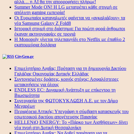
αλλά… η AI θα την απορροφήσει πλήρως!
Summer Mode ON! Η LG μετατρέπει κάθε στιγμή σε
απόλυτη gaming εμπειρία!
Οι Ευρωπαίοι καταναλωτές φαίνεται να «αγκαλιάζουν» τα
νέα Samsung Galaxy Z Fold8
Ιστορική στιγμή στο διάστημα: Για πρώτη φορά άνθρωποι
έκαναν ακτινογραφίες σε τροχιά
Η Monopoly γίνεται τηλεπαιχνίδι στο Netflix με έπαθλο 2
εκατομμύρια δολάρια
CityGen.gr
Επιμελητήριο Αχαΐας: Πρόταση για τη δημιουργία Δικτύου
Γαλάζιας Οικονομίας Δυτικής Ελλάδας
Συντονισμένες δράσεις, κοινός στόχος: Ασφαλέστερες
μετακινήσεις για όλους
ENDLESS EC: Δυναμική Ανάπτυξη με επίκεντρο τη
Βιωσιμότητα
Συνεργασία της ΦΩΤΟΚΥΚΛΩΣΗ Α.Ε. με τον Δήμο
Μεγαρέων
Περιφέρεια Αττικής: Υπεγράφη η σύμβαση κατασκευής του
εσωτερικού δικτύου αποχέτευσης Παιανίας
HELLENiQ ENERGY: Το «Πάρκο των Αισθήσεων» δίνει
νέα πνοή στη Δυτική Θεσσαλονίκη
Επιμελητήριο Αχαΐας: Να δοθεί παράταση για τα