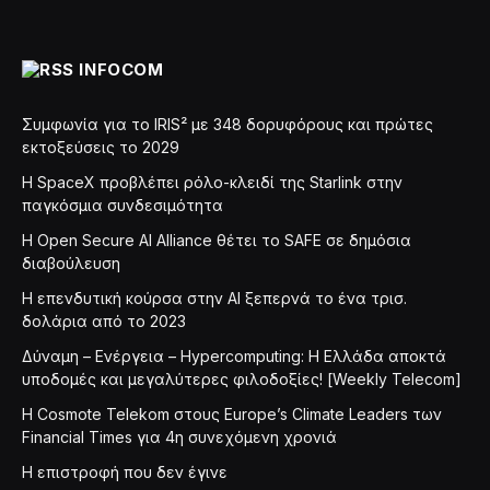
INFOCOM
Συμφωνία για το IRIS² με 348 δορυφόρους και πρώτες
εκτοξεύσεις το 2029
Η SpaceX προβλέπει ρόλο-κλειδί της Starlink στην
παγκόσμια συνδεσιμότητα
Η Open Secure AI Alliance θέτει το SAFE σε δημόσια
διαβούλευση
Η επενδυτική κούρσα στην AI ξεπερνά το ένα τρισ.
δολάρια από το 2023
Δύναμη – Ενέργεια – Ηypercomputing: Η Ελλάδα αποκτά
υποδομές και μεγαλύτερες φιλοδοξίες! [Weekly Telecom]
Η Cosmote Telekom στους Europe’s Climate Leaders των
Financial Times για 4η συνεχόμενη χρονιά
Η επιστροφή που δεν έγινε