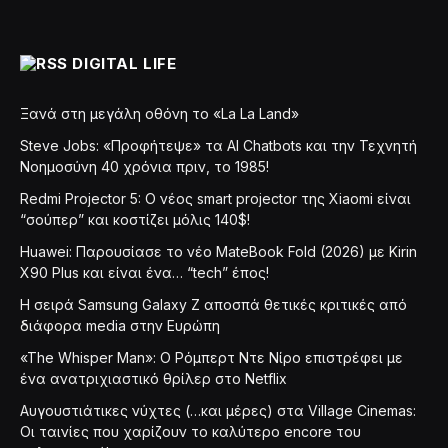
DIGITAL LIFE
Ξανά στη μεγάλη οθόνη το «La La Land»
Steve Jobs: «Προφήτεψε» τα AI Chatbots και την Τεχνητή
Νοημοσύνη 40 χρόνια πριν, το 1985!
Redmi Projector 5: Ο νέος smart projector της Xiaomi είναι
“σούπερ” και κοστίζει μόλις 140$!
Huawei: Παρουσίασε το νέο MateBook Fold (2026) με Kirin
X90 Plus και είναι ένα… “tech” έπος!
Η σειρά Samsung Galaxy Z αποσπά θετικές κριτικές από
διάφορα media στην Ευρώπη
«The Whisper Man»: Ο Ρόμπερτ Ντε Νίρο επιστρέφει με
ένα ανατριχιαστικό θρίλερ στο Netflix
Αυγουστιάτικες νύχτες (…και μέρες) στα Village Cinemas:
Οι ταινίες που χαρίζουν το καλύτερο encore του