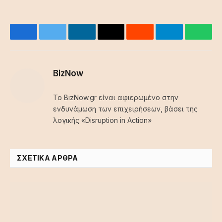
Facebook
Twitter
LinkedIn
Email
Reddit
Telegram
What
BizNow
Το BizNow.gr είναι αφιερωμένο στην
ενδυνάμωση των επιχειρήσεων, βάσει της
λογικής «Disruption in Action»
ΣΧΕΤΙΚΆ ΆΡΘΡΑ