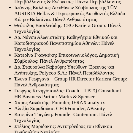
Περιβάλλοντος & Ενέργειας: Πάνελ Περιβάλλοντος
Ιωάννης Καλλιάς: Διευθύνων Σύμβουλος της TÜV
AUSTRIA Hellas & Περιφεριακός Διευθυντής Ελλάδα-
Κύπρο-Βαλκάνια: Πάνελ Ανθρωπότητας
Θεόφιλος Βασιλειάδης: CEO Kariera Group: Πάνελ
Τεχνολογίας
Δρ. Νάνσυ Αλωνιστιώτη: Καθηγήτρια Εθνικού και
Καποδιστριακού Πανεπιστημίου Αθηνών: Πάνελ
Τεχνολογίας
Κατερίνα Γκαγκάκη: Επικοινωνιολόγος, Δημοτική
Σύμβουλος: Πάνελ Ανθρωπότητας
Δρ. Σταυρούλα Καβούρη: Υπεύθυνη Έρευνας και
Ανάπτυξης, Polyeco S.A.: Πάνελ Περιβάλλοντος
Έλενα Γεωργανά – Group HR Director Kariera Group:
Πάνελ Ανθρωπότητας
Γιώργος Κυνηγόπουλος: Coach – LBTQ Consultant –
HR Business Partner Marks & Spenser
Χάρης Λαλάτσης: Founder, IERAX analytix
Αλεξία Ζαραδούκα: CEO/Founder, ABeauty
Κατερίνα Τριγώνη: Founder Contentum: Πάνελ
Τεχνολογίας
Στέλιος Μαριδάκης: Αντιπρόεδρος του Εθνικού
Συμβουλίου Νεολαίας