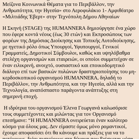
Μείζονα Κοινωνικά Θέματα για το Περιβάλλον, την
Ανθρωπότητα, την Ηγεσία» στο Αεροφυλάκιο 1- Αμφιθέατρο
«Μιλτιάδης Έβερτ» στην Τεχνόπολη Δήμου Αθηναίων
Η Σκηνή (STAGE) της HUMANNERA
δημιούργησε ένα χώρο
που έφερε κοντά νέους
(έως 30 ετών) και Εκπροσώπους των
φορέων της Δημόσιας Διοίκησης και Τοπικής Αυτοδιοίκησης,
με ηγετικό ρόλο όπως Υπουργοί, Υφυπουργοί, Γενικοί
Γραμματείς, Δημοτικοί Σύμβουλοι, καθώς και υψηλόβαθμα
στελέχη οργανισμών και εταιρειών, οι οποίοι συμμετείχαν σε
έναν
ειλικρινή
, ανοιχτό, ουσιαστικό και εποικοδομητικό
διάλογο επί των βασικών πυλώνων δραστηριοποίησης του μη-
κερδοσκοπικού οργανισμού HUMANNERA, δηλαδή το
Περιβάλλον, την Ανθρωπότητα, και την Ηγεσία, αλλά και την
Τεχνολογία, αναπόσπαστο παράγοντα ανάπτυξης στη
σημερινή εποχή.
Η ιδρύτρια του οργανισμού Έλενα Γεωργανά καλωσόρισε
τους συμμετέχοντες και μιλώντας για τον Οργανισμό
επεσήμανε: “Η HUMANNERA ονειρεύεται έναν καλύτερο
κόσμο για όλους μας. Δεν είμαστε όμως μόνο ρομαντικοί,
έχουμε αποφασίσει ότι θα κάνουμε και πράξεις για να το
πετύχουμε, διότι πιστεύουμε στη δύναμη που βρίσκεται μέσα