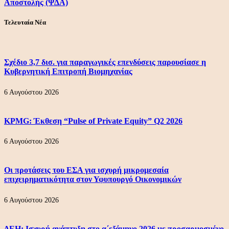
Αποστολής (ΨΔΑ)
Τελευταία Νέα
Σχέδιο 3,7 δισ. για παραγωγικές επενδύσεις παρουσίασε η
Κυβερνητική Επιτροπή Βιομηχανίας
6 Αυγούστου 2026
KPMG: Έκθεση “Pulse of Private Equity” Q2 2026
6 Αυγούστου 2026
Οι προτάσεις του ΕΣΑ για ισχυρή μικρομεσαία
επιχειρηματικότητα στον Υφυπουργό Οικονομικών
6 Αυγούστου 2026
ΔΕΗ: Ισχυρή ανάπτυξη στο α΄εξάμηνο 2026 με προσαρμοσμένο