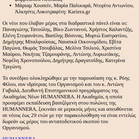
Μάριαμ Χουσείν, Μαρία Παλικαρά, Ντορίτα Αντωνίου,
Άλκηστις Λυκοτραφίτη: Kariera.gr
Οι νέοι που έλαβαν μέρος στα διαδραστικά πάνελ είναι οι:
Παναγιώτης Τατούλης, Βίκυ Ζωντανού, Χρήστος Καλαντζής,
Ελένη Στεφανάτου, Βασίλης Βόσινας, Μυρτώ Ευστρατίου,
Δημήτρης Μπαλφούσιας, Ναυσικά Οικονομίδου, Εβίτα
Παγώνα, Θωμάς Τσουβάλας, Μελίνα Τσιλιού, Χριστίνα
Μαύρου, Νικήτας Τζαμουράνης, Αντώνης Λυριωτάκης,
Νεφέλη Χρονοπούλου, Δημήτρης Δραγατσίδης, Κατερίνα
Τριγώνη.
Το συνέδριο ολοκληρώθηκε με την παρουσίαση της κ. Ρόης
Φίλου, συν ιδρύτριας του Οργανισμού και του κ. Αντώνη
Γαβαλά, Διευθυντή Επιστημονικού προγράμματος της
Ακαδημίας Νέων HUMANNERA. Η Ακαδημία, η οποία
προσφέρει εκπαίδευση βασιζόμενη στου πυλώνες της
HUMANNERA, ξεκινάει σε μερικούς μήνες και απευθύνεται
σε νέους έως 29 ετών με την παρακολούθηση να είναι εντελώς
δωρεάν ως μέρος του ανταποδοτικού σκοπού του
Οργανισμού.
HUMANNERA