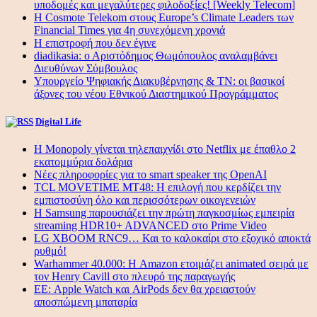
υποδομές και μεγαλύτερες φιλοδοξίες! [Weekly Telecom]
Η Cosmote Telekom στους Europe’s Climate Leaders των
Financial Times για 4η συνεχόμενη χρονιά
Η επιστροφή που δεν έγινε
diadikasia: ο Αριστόδημος Θωμόπουλος αναλαμβάνει
Διευθύνων Σύμβουλος
Υπουργείο Ψηφιακής Διακυβέρνησης & ΤΝ: οι βασικοί
άξονες του νέου Εθνικού Διαστημικού Προγράμματος
Digital Life
Η Monopoly γίνεται τηλεπαιχνίδι στο Netflix με έπαθλο 2
εκατομμύρια δολάρια
Νέες πληροφορίες για το smart speaker της OpenAI
TCL MOVETIME MT48: Η επιλογή που κερδίζει την
εμπιστοσύνη όλο και περισσότερων οικογενειών
Η Samsung παρουσιάζει την πρώτη παγκοσμίως εμπειρία
streaming HDR10+ ADVANCED στο Prime Video
LG XBOOM RNC9… Και το καλοκαίρι στο εξοχικό αποκτά
ρυθμό!
Warhammer 40.000: Η Amazon ετοιμάζει animated σειρά με
τον Henry Cavill στο πλευρό της παραγωγής
ΕΕ: Apple Watch και AirPods δεν θα χρειαστούν
αποσπώμενη μπαταρία