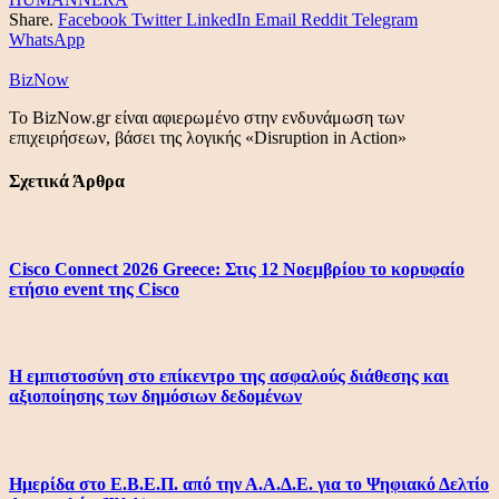
Share.
Facebook
Twitter
LinkedIn
Email
Reddit
Telegram
WhatsApp
BizNow
Το BizNow.gr είναι αφιερωμένο στην ενδυνάμωση των
επιχειρήσεων, βάσει της λογικής «Disruption in Action»
Σχετικά Άρθρα
Cisco Connect 2026 Greece: Στις 12 Νοεμβρίου το κορυφαίο
ετήσιο event της Cisco
Η εμπιστοσύνη στο επίκεντρο της ασφαλούς διάθεσης και
αξιοποίησης των δημόσιων δεδομένων
Ημερίδα στο Ε.Β.Ε.Π. από την Α.Α.Δ.Ε. για το Ψηφιακό Δελτίο