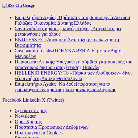
CityGen.gr
Επιμελητήριο Αχαΐας: Πρόταση για τη δημιουργία Δικτύου
Γαλάζιας Οικονομίας Δυτικής Ελλάδας
Συντονισμένες δράσεις, κοινός στόχος: Ασφαλέστερες
μετακινήσεις για όλους
ENDLESS EC: Δυναμική Ανάπτυξη με επίκεντρο τη
Βιωσιμότητα
Συνεργασία της ΦΩΤΟΚΥΚΛΩΣΗ Α.Ε. με τον Δήμο
Μεγαρέων
Περιφέρεια Αττικής: Υπεγράφη η σύμβαση κατασκευής του
εσωτερικού δικτύου αποχέτευσης Παιανίας
HELLENiQ ENERGY: Το «Πάρκο των Αισθήσεων» δίνει
νέα πνοή στη Δυτική Θεσσαλονίκη
Επιμελητήριο Αχαΐας: Να δοθεί παράταση για τα
φορολογικά κίνητρα της ηλεκτρονικής τιμολόγησης
Facebook
LinkedIn
X (Twitter)
Σχετικα με εμας
Newsletter
Οροι Χρησης
Προστασια Προσωπικων Δεδομενων
Πολιτικη για τα Cookies