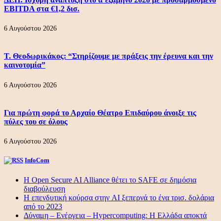
EBITDA στα €1,2 δισ.
6 Αυγούστου 2026
Τ. Θεοδωρικάκος: “Στηρίζουμε με πράξεις την έρευνα και την
καινοτομία”
6 Αυγούστου 2026
Για πρώτη φορά το Αρχαίο Θέατρο Επιδαύρου άνοιξε τις
πύλες του σε όλους
6 Αυγούστου 2026
InfoCom
Η Open Secure AI Alliance θέτει το SAFE σε δημόσια
διαβούλευση
Η επενδυτική κούρσα στην AI ξεπερνά το ένα τρισ. δολάρια
από το 2023
Δύναμη – Ενέργεια – Ηypercomputing: Η Ελλάδα αποκτά