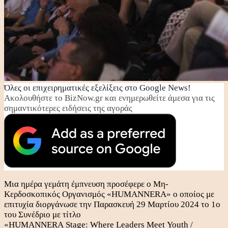
Όλες οι επιχειρηματικές εξελίξεις στο Google News!
Ακολουθήστε το BizNow.gr και ενημερωθείτε άμεσα για τις
σημαντικότερες ειδήσεις της αγοράς
Μια ημέρα γεμάτη έμπνευση προσέφερε ο Μη-
Κερδοσκοπικός Οργανισμός «HUMANNERA» ο οποίος με
επιτυχία διοργάνωσε την Παρασκευή 29 Μαρτίου 2024 το 1ο
του Συνέδριο με τίτλο
«HUMANNERA Stage: Where Leaders Meet Youth /