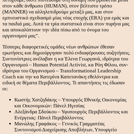
στον κάθε άνθρωπο (HUMAN), στον βέλτιστο τρόπο
(MANNER) να αλληλεπιδρούμε μεταξύ μας, και στον
εμπνευστικό σχεδιασμό μίας νέας εποχής (ERA) για εμάς και
τα παιδιά μας. Αυτά τα τρία συστατικά είναι στον πυρήνα μας
και αποκαλύπτουν την ιδέα πίσω από το όνομα του
οργανισμού μας”.
Τέσσερις διαφορετικές ομάδες νέων ανθρώπων έθεσαν
ερωτήσεις και δημιούργησαν πολύ ενδιαφέρουσες συζητήσεις.
Συντονίστριες ανέλαβαν η κα Έλενα Γεωργανά, ιδρύτρια του
Οργανισμού – Human Potential Activist, κα Ρόη Φίλου, συν-
ιδρύτρια του Οργανισμού – Transformational Leadership
Coach και την κα Κατερίνα Καπετανάκη εθελόντρια και
ειδική σε θέματα Περιβάλλοντος. Τι απαντήσεις τις έδωσαν
οι:
Κωστής Χατζηδάκης – Υπουργός Εθνικής Οικονομίας
και Οικονομικών: Πάνελ Ηγεσίας
Αλεξάνδρα Σδούκου – Υφυπουργός Περιβάλλοντος και
Ενέργειας: Πάνελ Περιβάλλοντος
Μανώλης Γραφάκος – Γενικός Γραμματέας
Συντονισμού Διαχείρισης Αποβλήτων, Υπουργείο