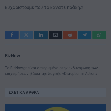
Ευχαριστούμε που το κάνατε πράξη.»
Facebook
Twitter
LinkedIn
Email
Reddit
Telegram
Whats
BizNow
Το BizNow.gr είναι αφιερωμένο στην ενδυνάμωση των
επιχειρήσεων, βάσει της λογικής «Disruption in Action»
ΣΧΕΤΙΚΆ ΆΡΘΡΑ