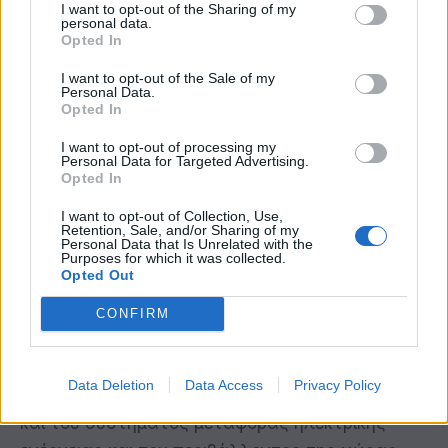
νωρίτερα. Σήμερα που μιλάμε, τα συνεργεία στα
I want to opt-out of the Sharing of my
personal data.
οποία έχει αναθέσει τις εργασίες ο ΑΔΜΗΕ,
Opted In
βρέθηκαν στην Ιπποκράτειο Πολιτεία, που όλοι
I want to opt-out of the Sale of my
γνωρίζουμε τι κίνδυνοι υπάρχουν εκεί.
Personal Data.
Opted In
Η συχνότητα και η ένταση των πυρκαγιών που
I want to opt-out of processing my
Personal Data for Targeted Advertising.
εκδηλώνονται ως απόρροια της κλιματικής
Opted In
κρίσης οδηγούν προφανώς στην ανάγκη λήψης
I want to opt-out of Collection, Use,
επιπλέον μέτρων και ιδιαίτερα φέτος που ο
Retention, Sale, and/or Sharing of my
Personal Data that Is Unrelated with the
κίνδυνος είναι ακόμη πιο έντονος, λόγω της
Purposes for which it was collected.
Opted Out
παρατεταμένης ξηρασίας που παρατηρούμε.
CONFIRM
Το σημερινό, λοιπόν, Μνημόνιο Συνεργασίας
είναι ένα μέτρο απ’ αυτά και αποσκοπεί στη
Data Deletion
Data Access
Privacy Policy
διασφάλιση και ενίσχυση της ανθεκτικότητας
και του συστήματος μεταφοράς ηλεκτρικής