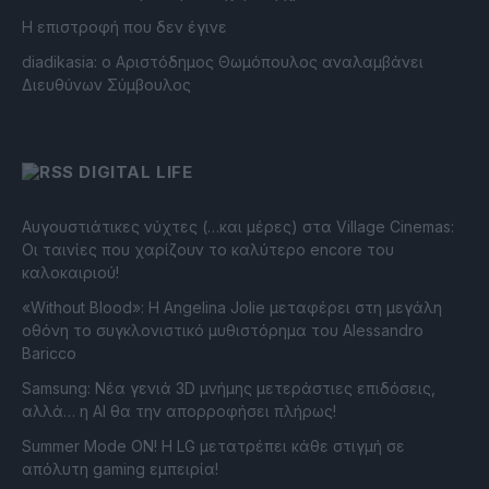
Η επιστροφή που δεν έγινε
diadikasia: ο Αριστόδημος Θωμόπουλος αναλαμβάνει
Διευθύνων Σύμβουλος
DIGITAL LIFE
Αυγουστιάτικες νύχτες (…και μέρες) στα Village Cinemas:
Οι ταινίες που χαρίζουν το καλύτερο encore του
καλοκαιριού!
«Without Blood»: Η Angelina Jolie μεταφέρει στη μεγάλη
οθόνη το συγκλονιστικό μυθιστόρημα του Alessandro
Baricco
Samsung: Νέα γενιά 3D μνήμης μετεράστιες επιδόσεις,
αλλά… η AI θα την απορροφήσει πλήρως!
Summer Mode ON! Η LG μετατρέπει κάθε στιγμή σε
απόλυτη gaming εμπειρία!