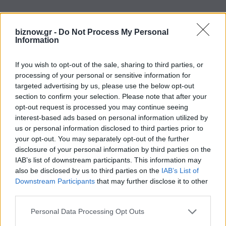
Σύμφωνα με τη νομοθετική ρύθμιση του 2023
biznow.gr -
Do Not Process My Personal
στην οποία συνδράμαμε και την οποία
Information
επισφραγίζουμε σήμερα με αυτό το Μνημόνιο
Συνεργασίας, ο ΑΔΜΗΕ θα πραγματοποιήσει
If you wish to opt-out of the sale, sharing to third parties, or
εργασίες αντιπυρικής προστασίας γύρω από τις
processing of your personal or sensitive information for
targeted advertising by us, please use the below opt-out
γραμμές μεταφοράς υψηλής και υπέρ υψηλής
section to confirm your selection. Please note that after your
τάσης, καλύπτοντας κατ’ αρχήν 9 χιλιόμετρα
opt-out request is processed you may continue seeing
σε 4 περιοχές που του έχει υποδείξει η
interest-based ads based on personal information utilized by
us or personal information disclosed to third parties prior to
Πυροσβεστική ως πιο ευαίσθητες εντός Αττικής,
your opt-out. You may separately opt-out of the further
στον Υμηττό, στο Διόνυσο, στην Πεντέλη και
disclosure of your personal information by third parties on the
στην Πάρνηθα.
IAB’s list of downstream participants. This information may
also be disclosed by us to third parties on the
IAB’s List of
Downstream Participants
that may further disclose it to other
Οι εργασίες αυτές έχουν ήδη ξεκινήσει. Θα
third parties.
ολοκληρωθούν εντός Ιουνίου. Κάνουμε ό,τι
Personal Data Processing Opt Outs
μπορούμε για να ολοκληρωθούν ακόμη