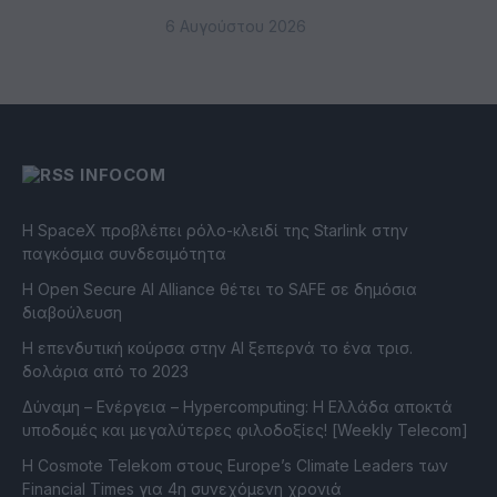
6 Αυγούστου 2026
INFOCOM
Η SpaceX προβλέπει ρόλο-κλειδί της Starlink στην
παγκόσμια συνδεσιμότητα
Η Open Secure AI Alliance θέτει το SAFE σε δημόσια
διαβούλευση
Η επενδυτική κούρσα στην AI ξεπερνά το ένα τρισ.
δολάρια από το 2023
Δύναμη – Ενέργεια – Ηypercomputing: Η Ελλάδα αποκτά
υποδομές και μεγαλύτερες φιλοδοξίες! [Weekly Telecom]
Η Cosmote Telekom στους Europe’s Climate Leaders των
Financial Times για 4η συνεχόμενη χρονιά