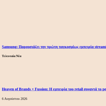
Samsung: Παρουσιάζει την πρώτη παγκοσμίως εμπειρία stre
Τελευταία Νέα
Heaven of Brands × Fussion: Η εμπειρία του retail συναντά το p
6 Αυγούστου 2026