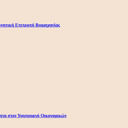
ερνητική Επιτροπή Βιομηχανίας
τητα στον Υφυπουργό Οικονομικών