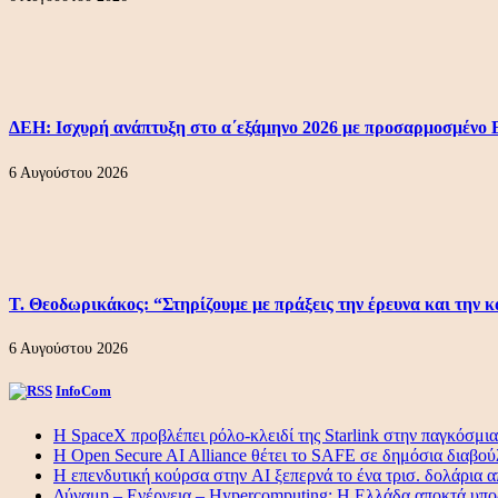
ΔΕΗ: Ισχυρή ανάπτυξη στο α΄εξάμηνο 2026 με προσαρμοσμένο 
6 Αυγούστου 2026
Τ. Θεοδωρικάκος: “Στηρίζουμε με πράξεις την έρευνα και την κ
6 Αυγούστου 2026
InfoCom
Η SpaceX προβλέπει ρόλο-κλειδί της Starlink στην παγκόσμι
Η Open Secure AI Alliance θέτει το SAFE σε δημόσια διαβο
Η επενδυτική κούρσα στην AI ξεπερνά το ένα τρισ. δολάρια α
Δύναμη – Ενέργεια – Ηypercomputing: Η Ελλάδα αποκτά υποδ