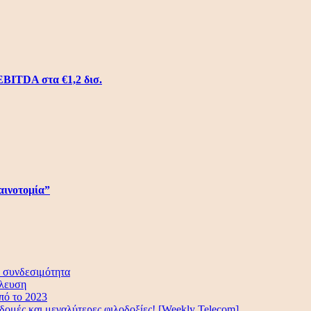
EBITDA στα €1,2 δισ.
αινοτομία”
α συνδεσιμότητα
ύλευση
πό το 2023
ομές και μεγαλύτερες φιλοδοξίες! [Weekly Telecom]