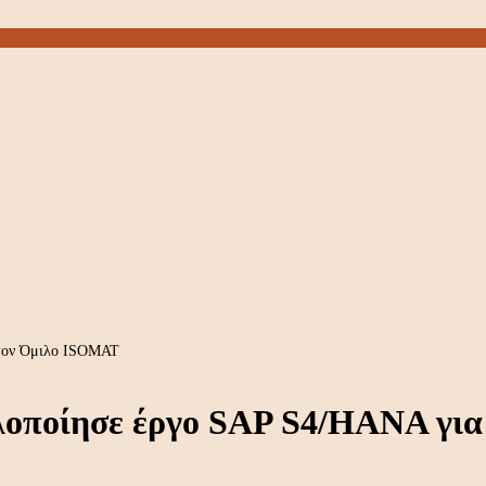
 τον Όμιλο ISOMAT
υλοποίησε έργο SAP S4/HANA γι