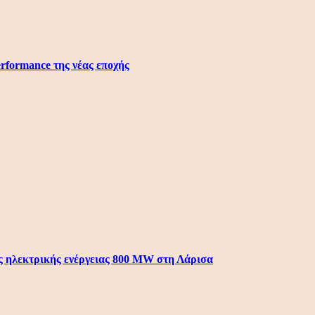
erformance της νέας εποχής
 ηλεκτρικής ενέργειας 800 ΜW στη Λάρισα