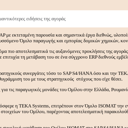
αντικότερες ειδήσεις της αγοράς
AP με εκτεταμένη παρουσία και σημαντικά έργα διεθνώς, υλοπο
υσσόμενο Όμιλο παραγωγής και εμπορίας δομικών χημικών, κον
μα πιο αποτελεσματικά τις αυξανόμενες προκλήσεις της αγοράς
με επιτυχία τη μετάβαση του σε ένα σύγχρονο ERP διεθνούς εμβ
ατηγικούς συνεργάτες τόσο το SAP S4/HANA όσο και την TEKA 
υγράμμιση του με τους στρατηγικούς στόχους που είχε θέσει.
 για τις παραγωγικές μονάδες του Ομίλου στην Ελλάδα, Ρουμανί
ρόσφερε η TEKA Systems, επιτρέπουν στον Όμιλο ISOMAT την ε
η στοιχείων του Ομίλου, παρέχοντας αποτελεσματική παρακολού
 με συνολική μετάβαση του Ομίλου ISOMAT στο SAP S4/HANA κα