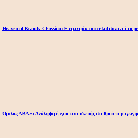
Heaven of Brands × Fussion: Η εμπειρία του retail συναντά το p
Όμιλος ΑΒΑΞ: Ανάληψη έργου κατασκευής σταθμού παραγωγής