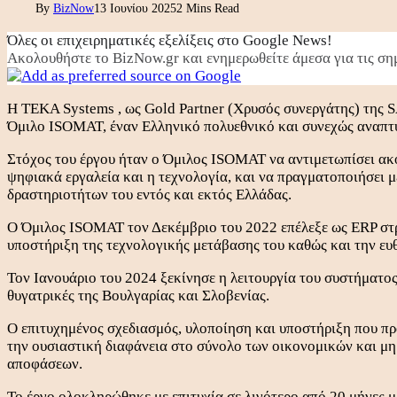
By
BizNow
13 Ιουνίου 2025
2 Mins Read
Όλες οι επιχειρηματικές εξελίξεις στο Google News!
Ακολουθήστε το BizNow.gr και ενημερωθείτε άμεσα για τις σημ
Η TEKA Systems , ως Gold Partner (Χρυσός συνεργάτης) της S
Όμιλο ISOMAT, έναν Ελληνικό πολυεθνικό και συνεχώς αναπτ
Στόχος του έργου ήταν ο Όμιλος ISOMAT να αντιμετωπίσει ακό
ψηφιακά εργαλεία και η τεχνολογία, και να πραγματοποιήσει 
δραστηριοτήτων του εντός και εκτός Ελλάδας.
Ο Όμιλος ISOMAT τον Δεκέμβριο του 2022 επέλεξε ως ERP στρ
υποστήριξη της τεχνολογικής μετάβασης του καθώς και την ευθ
Τον Ιανουάριο του 2024 ξεκίνησε η λειτουργία του συστήματος
θυγατρικές της Βουλγαρίας και Σλοβενίας.
Ο επιτυχημένος σχεδιασμός, υλοποίηση και υποστήριξη που π
την ουσιαστική διαφάνεια στο σύνολο των οικονομικών και μ
αποφάσεων.
Το έργο ολοκληρώθηκε με επιτυχία σε λιγότερο από 20 μήνες