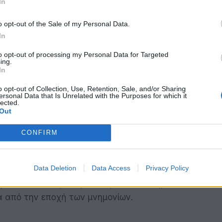
In
o opt-out of the Sale of my Personal Data.
In
ι ξένες πλατφόρμες.
to opt-out of processing my Personal Data for Targeted
ing.
νουν συνεχώς έσοδα που κατευθύνονται
In
πορικές αλυσίδες και κινέζικες On-Line
o opt-out of Collection, Use, Retention, Sale, and/or Sharing
ersonal Data that Is Unrelated with the Purposes for which it
ίκνωση του φυσικού εμπορίου και υπονομεύει
lected.
ράς.
Out
CONFIRM
ημα.
Data Deletion
Data Access
Privacy Policy
για τις μικρές και μικρομεσαίες επιχειρήσεις
εις, δάνεια ή ακόμα και βασικές υπηρεσίες.
 από την εποχή των μνημονίων.