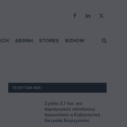
Facebook
LinkedIn
X
(Twitter)
ECH
ΔΙΕΘΝΗ
STORIES
BIZHOW
ΤΕΛΕΥΤΑΊΑ ΝΈΑ
Σχέδιο 3,7 δισ. για
παραγωγικές επενδύσεις
παρουσίασε η Κυβερνητική
Επιτροπή Βιομηχανίας