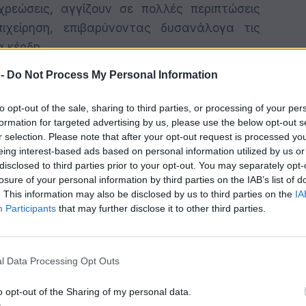
χρεώσεις, αγγίζουν σε πολλές περιπτώσεις
ιχείρηση, επιβαρύνοντας δυσανάλογα τις
 κέρδη.
 -
Do Not Process My Personal Information
to opt-out of the sale, sharing to third parties, or processing of your per
formation for targeted advertising by us, please use the below opt-out s
μένουν σταθερά υψηλές, χωρίς ευελιξία
r selection. Please note that after your opt-out request is processed y
Αποτελούν σημαντικό βάρος και αιτία για
eing interest-based ads based on personal information utilized by us or
ν.
disclosed to third parties prior to your opt-out. You may separately opt-
losure of your personal information by third parties on the IAB’s list of
. This information may also be disclosed by us to third parties on the
IA
ίς αντισταθμιστικά μέτρα.
Participants
that may further disclose it to other third parties.
μισθό είναι κοινωνικά επιθυμητές, δεν
l Data Processing Opt Outs
τις μικρές επιχειρήσεις. Οι αυξήσεις στην
τις μικρές τοπικές επιχειρήσεις, αλλά
o opt-out of the Sharing of my personal data.
ς και σε αγορές από μεγάλες αλυσίδες και