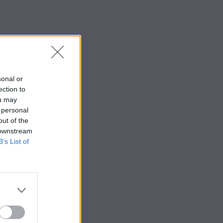
sonal or
ection to
ou may
 personal
out of the
 downstream
B’s List of