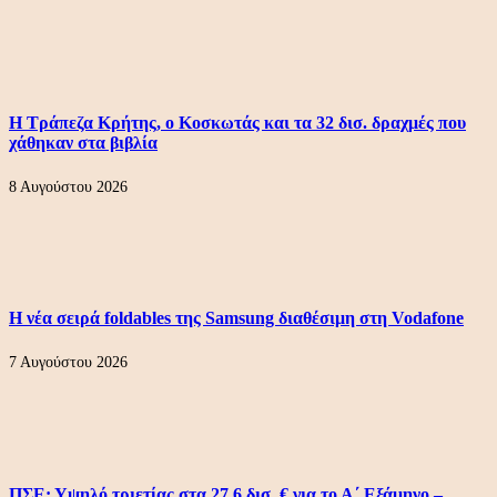
Η Τράπεζα Κρήτης, ο Κοσκωτάς και τα 32 δισ. δραχμές που
χάθηκαν στα βιβλία
8 Αυγούστου 2026
Η νέα σειρά foldables της Samsung διαθέσιμη στη Vodafone
7 Αυγούστου 2026
ΠΣΕ: Υψηλό τριετίας στα 27,6 δισ. € για το Α΄ Εξάμηνο –