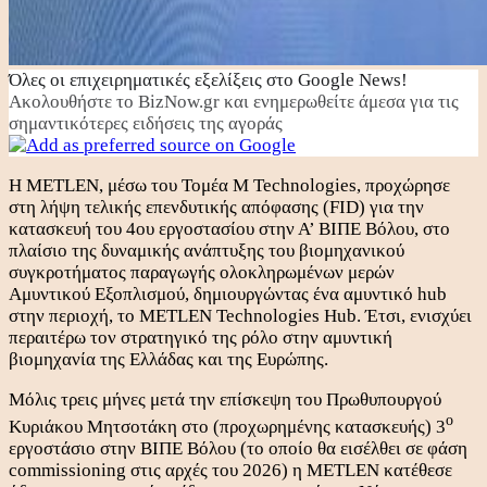
Όλες οι επιχειρηματικές εξελίξεις στο Google News!
Ακολουθήστε το BizNow.gr και ενημερωθείτε άμεσα για τις
σημαντικότερες ειδήσεις της αγοράς
Η METLEN, μέσω του Τομέα M Technologies, προχώρησε
στη λήψη τελικής επενδυτικής απόφασης (FID) για την
κατασκευή του
4ου εργοστασίου στην Α’ ΒΙΠΕ Βόλου, στο
πλαίσιο της δυναμικής ανάπτυξης του βιομηχανικού
συγκροτήματος παραγωγής ολοκληρωμένων μερών
Αμυντικού Εξοπλισμού, δημιουργώντας ένα αμυντικό hub
στην περιοχή, το METLEN Technologies Hub. Έτσι, ενισχύει
περαιτέρω τον στρατηγικό της ρόλο στην αμυντική
βιομηχανία της Ελλάδας και της Ευρώπης.
Μόλις τρεις μήνες μετά την επίσκεψη του Πρωθυπουργού
ο
Κυριάκου Μητσοτάκη στο (προχωρημένης κατασκευής) 3
εργοστάσιο στην ΒΙΠΕ Βόλου (το οποίο θα εισέλθει σε φάση
commissioning στις αρχές του 2026) η METLEN κατέθεσε