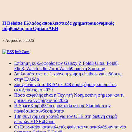
Η Deloitte Ελλάδος αποκλειστικός χρηματοοικονομικός
σύμβουλος του Ομίλου ΔΕΗ
7 Αυγούστου 2026
InfoCom
Επίσημη κυκλοφορία των Galaxy Z Fold8 Ultra, Fold8,
Flip8, Watch Ultra2 και Watch9 από τη Samsung
Διπλασιάστηκε σε 1 χρόνο η χρήση chatbots για ειδήσεις
στην Ελλάδα
Συμφωνία για το IRIS² με 348 δορυφόρους και πρώτες
εκτοξεύσεις το 2029
Πόσο ασφαλής είναι η Τεχνητή Νοημοσύνη σήμερα και τι
πρέπει να γνωρίζετε το 2026
Η SpaceX προβλέπει ρόλο-κλειδί της Starlink στην
παγκόσμια συνδεσιμότητα
18η συνεχόμενη χρονιά για τον ΟΤΕ στη διεθνή σειρά
δεικτών FTSE4Good
Οι Ευρωπαίοι καταναλωτές φαίνεται να αγκαλιάζουν τα νέα