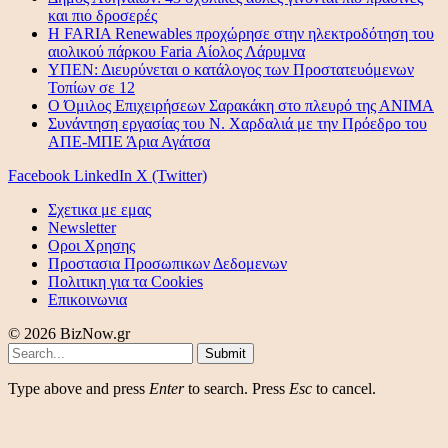
και πιο δροσερές
Η FARIA Renewables προχώρησε στην ηλεκτροδότηση του
αιολικού πάρκου Faria Αίολος Λάρυμνα
ΥΠΕΝ: Διευρύνεται ο κατάλογος των Προστατευόμενων
Τοπίων σε 12
O Όμιλος Επιχειρήσεων Σαρακάκη στο πλευρό της ΑΝΙΜΑ
Συνάντηση εργασίας του Ν. Χαρδαλιά με την Πρόεδρο του
ΑΠΕ-ΜΠΕ Άρια Αγάτσα
Facebook
LinkedIn
X (Twitter)
Σχετικα με εμας
Newsletter
Οροι Χρησης
Προστασια Προσωπικων Δεδομενων
Πολιτικη για τα Cookies
Επικοινωνια
© 2026 BizNow.gr
Submit
Type above and press
Enter
to search. Press
Esc
to cancel.