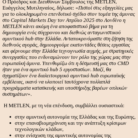
Ο Πρόεδρος και Διευθύνων Σύμβουλος της METLEN,
Ευάγγελος Μυτιληναίος, δήλωσε: «
Πιστοί στις εξαγγελίες μας
για το ολοκληρωμένο επενδυτικό σχέδιο στον τομέα της άμυνας
στο Capital Markets Day τον Απρίλιο 2025 στο Λονδίνο
η
METLEN κάνει ακόμη ένα αποφασιστικό βήμα για τη
δημιουργία ενός σύγχρονου και διεθνώς ανταγωνιστικού
αμυντικού hub στην Ελλάδα. Ανταποκρινόμαστε στη ζήτηση της
διεθνούς αγοράς, δημιουργούμε εκατοντάδες θέσεις εργασίας
και φέρνουμε στην Ελλάδα τεχνογνωσία αιχμής, με στρατηγικές
συνεργασίες που ενδυναμώνουν τον ρόλο της χώρας μας στην
ευρωπαϊκή άμυνα. Υπενθυμίζω ότι η δέσμευσή μας στο CMD
ήταν για ένα αμυντικό hub 5 εργοστασίων. Μαζί, θα
σχηματίζουν ένα διαλειτουργικό αμυντικό hub ευρωπαϊκής
εμβέλειας, ικανό να υλοποιεί ταυτόχρονα πολλαπλά
προγράμματα κατασκευής και υποστήριξης βαρέων οπλικών
συστημάτων
».
Η METLEN, με τη νέα επένδυση, συμβάλλει ουσιαστικά:
στην αμυντική αυτονομία της Ελλάδας και της Ευρώπης,
στην επαναβιομηχάνιση και την ανάπτυξη κρίσιμων
τεχνολογικών κλάδων,
στην ενίσχυση της αμυντικής αυτονομίας της