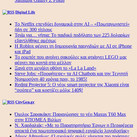
Samsung Galaxy Z Fold8
Digital Life
Το Netflix επενδύει δυναμικά στην AI – «Πρωταγωνιστεί»
ήδη σε 300 τίτλους
Tesla για… νήπια: Το παιδικό ποδήλατο των 225 δολαρίων
εξαντλήθηκε αμέσως
Η Roblox φέρνει τη δημιουργία παιχνιδιών με ΑΙ σε iPhone
και iPad
Το ρομπότ που ανοίγει σακούλες και φτιάχνει LEGO μας
φέρνει πιο κοντά στο μέλλον
Ξανά στη μεγάλη οθόνη το «La La Land»
Steve Jobs: «Προφήτεψε» τα AI Chatbots και την Τεχνητή
Νοημοσύνη 40 χρόνια πριν, το 1985!
Redmi Projector 5: Ο νέος smart projector της Xiaomi είναι
“σούπερ” και κοστίζει μόλις 140$!
CityGen.gr
Όμιλος Σαρακάκη: Παραχώρησε το νέο Maxus T60 Max
στην ΕΠΟΜΕΑ Βιλίων
Ν. Χαρδαλιάς: «Με το Παρατηρητήριο Έργων η Περιφέρεια
αποκτά ένα πρωτοποριακό ψηφιακό εργαλείο λογοδοσίας»
Δήμος Αθηναίων: 43 σχολικές αυλές γίνονται πιο πράσινες