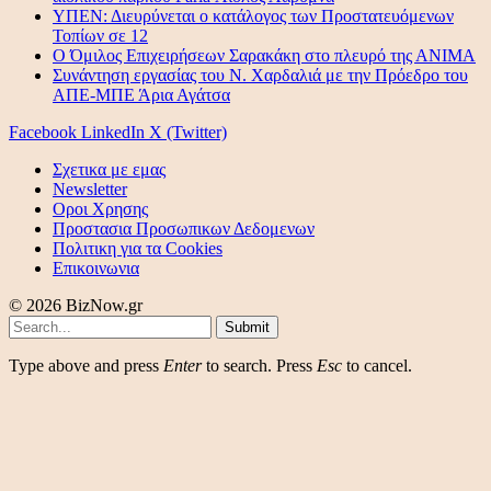
ΥΠΕΝ: Διευρύνεται ο κατάλογος των Προστατευόμενων
Τοπίων σε 12
O Όμιλος Επιχειρήσεων Σαρακάκη στο πλευρό της ΑΝΙΜΑ
Συνάντηση εργασίας του Ν. Χαρδαλιά με την Πρόεδρο του
ΑΠΕ-ΜΠΕ Άρια Αγάτσα
Facebook
LinkedIn
X (Twitter)
Σχετικα με εμας
Newsletter
Οροι Χρησης
Προστασια Προσωπικων Δεδομενων
Πολιτικη για τα Cookies
Επικοινωνια
© 2026 BizNow.gr
Submit
Type above and press
Enter
to search. Press
Esc
to cancel.