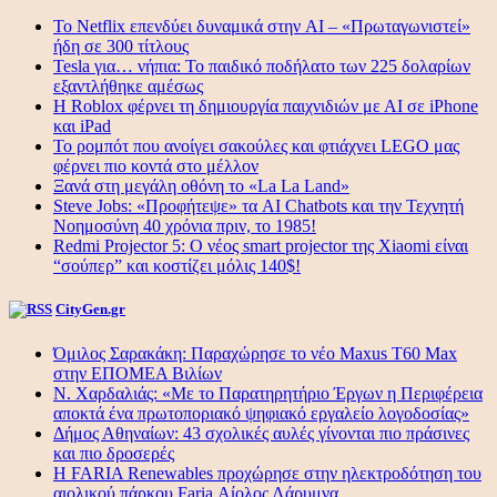
Το Netflix επενδύει δυναμικά στην AI – «Πρωταγωνιστεί»
ήδη σε 300 τίτλους
Tesla για… νήπια: Το παιδικό ποδήλατο των 225 δολαρίων
εξαντλήθηκε αμέσως
Η Roblox φέρνει τη δημιουργία παιχνιδιών με ΑΙ σε iPhone
και iPad
Το ρομπότ που ανοίγει σακούλες και φτιάχνει LEGO μας
φέρνει πιο κοντά στο μέλλον
Ξανά στη μεγάλη οθόνη το «La La Land»
Steve Jobs: «Προφήτεψε» τα AI Chatbots και την Τεχνητή
Νοημοσύνη 40 χρόνια πριν, το 1985!
Redmi Projector 5: Ο νέος smart projector της Xiaomi είναι
“σούπερ” και κοστίζει μόλις 140$!
CityGen.gr
Όμιλος Σαρακάκη: Παραχώρησε το νέο Maxus T60 Max
στην ΕΠΟΜΕΑ Βιλίων
Ν. Χαρδαλιάς: «Με το Παρατηρητήριο Έργων η Περιφέρεια
αποκτά ένα πρωτοποριακό ψηφιακό εργαλείο λογοδοσίας»
Δήμος Αθηναίων: 43 σχολικές αυλές γίνονται πιο πράσινες
και πιο δροσερές
Η FARIA Renewables προχώρησε στην ηλεκτροδότηση του
αιολικού πάρκου Faria Αίολος Λάρυμνα