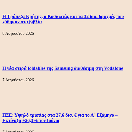
Η Τράπεζα Κρήτης, ο Κοσκωτάς και τα 32 δισ. δραχμές που
χάθηκαν στα βιβλία
8 Αυγούστου 2026
Η νέα σειρά foldables της Samsung διαθέσιμη στη Vodafone
7 Αυγούστου 2026
ΠΣΕ: Υψηλό τριετίας στα 27,6 δισ. € για το Α΄ Εξάμηνο –
Εκτίναξη +26,3% τον Ιούνιο