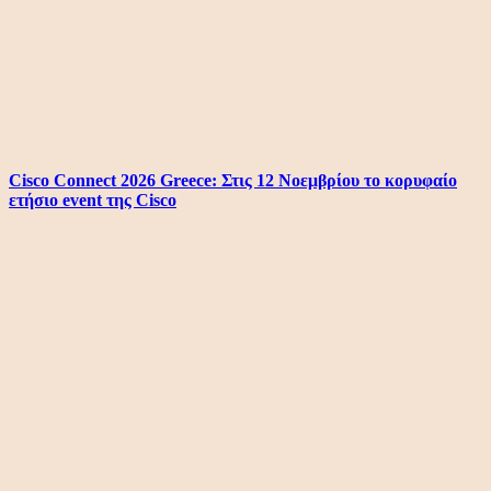
Cisco Connect 2026 Greece: Στις 12 Νοεμβρίου το κορυφαίο
ετήσιο event της Cisco