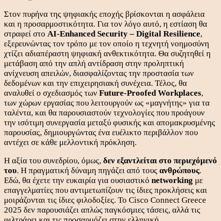
Στον πυρήνα της ψηφιακής εποχής βρίσκονται η ασφάλεια
και η προσαρμοστικότητα. Για τον λόγο αυτό, η εστίαση θα
στραφεί στο
AI-Enhanced Security – Digital Resilience
,
εξερευνώντας τον τρόπο με τον οποίο η τεχνητή νοημοσύνη
χτίζει αδιαπέραστη ψηφιακή ανθεκτικότητα. Θα συζητηθεί η
μετάβαση από την απλή αντίδραση στην προληπτική
ανίχνευση απειλών, διασφαλίζοντας την προστασία των
δεδομένων και την επιχειρησιακή συνέχεια. Τέλος, θα
αναλυθεί ο σχεδιασμός των
Future-Proofed Workplaces
,
των χώρων εργασίας που λειτουργούν ως «μαγνήτης» για τα
ταλέντα, και θα παρουσιαστούν τεχνολογίες που προάγουν
την ισότιμη συνεργασία μεταξύ φυσικής και απομακρυσμένης
παρουσίας, δημιουργώντας ένα ευέλικτο περιβάλλον που
αντέχει σε κάθε μελλοντική πρόκληση.
Η αξία του συνεδρίου, όμως,
δεν εξαντλείται στο περιεχόμενό
του
. Η πραγματική δύναμη πηγάζει από τους
ανθρώπους
.
Εδώ, θα έχετε την ευκαιρία για ουσιαστικό
networking
με
επαγγελματίες που αντιμετωπίζουν τις ίδιες προκλήσεις και
μοιράζονται τις ίδιες φιλοδοξίες. Το Cisco Connect Greece
2025 δεν παρουσιάζει απλώς παγκόσμιες τάσεις, αλλά τις
φιλτράρει και τις προσαρμόζει στην ελληνική