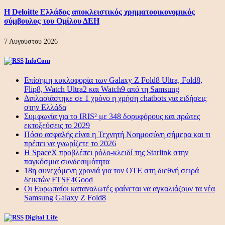
Η Deloitte Ελλάδος αποκλειστικός χρηματοοικονομικός
σύμβουλος του Ομίλου ΔΕΗ
7 Αυγούστου 2026
InfoCom
Επίσημη κυκλοφορία των Galaxy Z Fold8 Ultra, Fold8,
Flip8, Watch Ultra2 και Watch9 από τη Samsung
Διπλασιάστηκε σε 1 χρόνο η χρήση chatbots για ειδήσεις
στην Ελλάδα
Συμφωνία για το IRIS² με 348 δορυφόρους και πρώτες
εκτοξεύσεις το 2029
Πόσο ασφαλής είναι η Τεχνητή Νοημοσύνη σήμερα και τι
πρέπει να γνωρίζετε το 2026
Η SpaceX προβλέπει ρόλο-κλειδί της Starlink στην
παγκόσμια συνδεσιμότητα
18η συνεχόμενη χρονιά για τον ΟΤΕ στη διεθνή σειρά
δεικτών FTSE4Good
Οι Ευρωπαίοι καταναλωτές φαίνεται να αγκαλιάζουν τα νέα
Samsung Galaxy Z Fold8
Digital Life