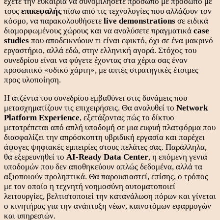
έχετε την ευκαιρία να συνομιλήσετε πρόσωπο με πρόσωπο με
τους
επικεφαλής
πίσω από τις τεχνολογίες που αλλάζουν τον
κόσμο, να παρακολουθήσετε
live demonstrations
σε ειδικά
διαμορφωμένους χώρους και να αναλύσετε πραγματικά
case
studies
που αποδεικνύουν τι είναι εφικτό, όχι σε ένα μακρινό
εργαστήριο, αλλά εδώ, στην ελληνική αγορά. Στόχος του
συνεδρίου είναι να φύγετε έχοντας στα χέρια σας έναν
προσωπικό «οδικό χάρτη», με απτές στρατηγικές έτοιμες
προς υλοποίηση.
Η ατζέντα του συνεδρίου εμβαθύνει στις δυνάμεις που
μετασχηματίζουν τις επιχειρήσεις. Θα αναλυθεί το
Network
Platform Experience
, εξετάζοντας πώς το δίκτυο
μετατρέπεται από απλή υποδομή σε μια ευφυή πλατφόρμα που
διασφαλίζει την απρόσκοπτη υβριδική εργασία και παρέχει
άψογες ψηφιακές εμπειρίες στους πελάτες σας. Παράλληλα,
θα εξερευνηθεί το
AI-Ready Data Center
, η επόμενη γενιά
υποδομών που δεν αποθηκεύουν απλώς δεδομένα, αλλά τα
αξιοποιούν προληπτικά. Θα παρουσιαστεί, επίσης, ο τρόπος
με τον οποίο η τεχνητή νοημοσύνη αυτοματοποιεί
λειτουργίες, βελτιστοποιεί την κατανάλωση πόρων και γίνεται
ο κινητήρας για την ανάπτυξη νέων, καινοτόμων εφαρμογών
και υπηρεσιών.