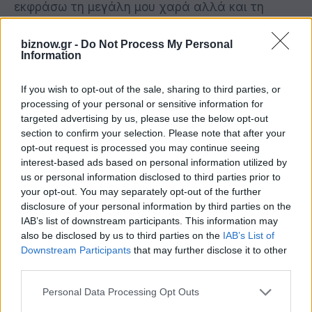
εκφράσω τη μεγάλη μου χαρά αλλά και τη
συγκίνησή μου που είμαι σήμερα μαζί σας, σε
biznow.gr -
Do Not Process My Personal
αυτή την πραγματικά πρωτοποριακή εκδήλωση.
Information
Να ευχαριστήσω τον Ευρωπαίο Επίτροπο
Αλιείας και Ωκεανών που μας κάνει την τιμή να
If you wish to opt-out of the sale, sharing to third parties, or
συμμετέχει και να εκδηλώνει ένα έντονο
processing of your personal or sensitive information for
targeted advertising by us, please use the below opt-out
ενδιαφέρον γι’ αυτή την πρωτοβουλία.
section to confirm your selection. Please note that after your
opt-out request is processed you may continue seeing
Ασχολούμαι με τα θέματα της προστασίας του
interest-based ads based on personal information utilized by
us or personal information disclosed to third parties prior to
περιβάλλοντος για παραπάνω από 20 χρόνια
your opt-out. You may separately opt-out of the further
και εδώ και πολύ καιρό παρακολουθώ τη σχετική
disclosure of your personal information by third parties on the
βιβλιογραφία και την επιστημονική έρευνα γύρω
IAB’s list of downstream participants. This information may
also be disclosed by us to third parties on the
IAB’s List of
από τα ζητήματα της προστασίας του
Downstream Participants
that may further disclose it to other
θαλάσσιου περιβάλλοντος και νομίζω ότι η
third parties.
επιστήμη έρχεται και συναντά τη βιωματική
Personal Data Processing Opt Outs
εμπειρία των ψαράδων σε όλη την Μεσόγειο, θα