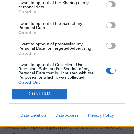
έλεγα σχεδόν στα περισσότερα μέρη του
I want to opt-out of the Sharing of my
personal data.
κόσμου.
Opted In
I want to opt-out of the Sale of my
Τα αποθέματα ψαριών μειώνονται δραματικά. Η
Personal Data.
Opted In
υπεραλίευση θέτει σε κίνδυνο την ίδια τη
βιωσιμότητα της αλιείας. Είναι κάτι το οποίο το
I want to opt-out of processing my
Personal Data for Targeted Advertising.
διαπιστώνετε εμπειρικά, έρχεται και
Opted In
υποστηρίζεται πια από όλη την επιστημονική
I want to opt-out of Collection, Use,
έρευνα η οποία γίνεται τις τελευταίες δεκαετίες
Retention, Sale, and/or Sharing of my
Personal Data that Is Unrelated with the
σε αυτό το πεδίο. Αυτή είναι η αρνητική πλευρά
Purposes for which it was collected.
Opted Out
του ζητήματος.
CONFIRM
Η θετική πλευρά, όμως, είναι ότι η επιστήμη πάλι
έρχεται και αποδεικνύει πια ότι όταν εμείς οι
Data Deletion
Data Access
Privacy Policy
ίδιοι θέτουμε λελογισμένους περιορισμούς στην
αλιευτική δραστηριότητα, τότε επί της ουσίας