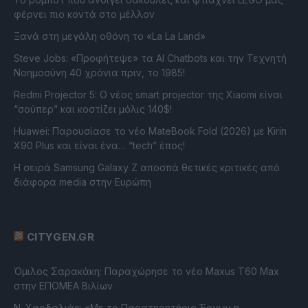
φέρνει πιο κοντά στο μέλλον
Ξανά στη μεγάλη οθόνη το «La La Land»
Steve Jobs: «Προφήτεψε» τα AI Chatbots και την Τεχνητή
Νοημοσύνη 40 χρόνια πριν, το 1985!
Redmi Projector 5: Ο νέος smart projector της Xiaomi είναι
“σούπερ” και κοστίζει μόλις 140$!
Huawei: Παρουσίασε το νέο MateBook Fold (2026) με Kirin
X90 Plus και είναι ένα… “tech” έπος!
Η σειρά Samsung Galaxy Z αποσπά θετικές κριτικές από
διάφορα media στην Ευρώπη
CITYGEN.GR
Όμιλος Σαρακάκη: Παραχώρησε το νέο Maxus T60 Max
στην ΕΠΟΜΕΑ Βιλίων
Ν. Χαρδαλιάς: «Με το Παρατηρητήριο Έργων η