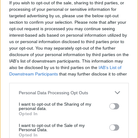
Το BizNow.gr είναι αφιερωμένο στην
If you wish to opt-out of the sale, sharing to third parties, or
processing of your personal or sensitive information for
ενδυνάμωση των επιχειρήσεων, βάσει της
targeted advertising by us, please use the below opt-out
λογικής «Disruption in Action»
section to confirm your selection. Please note that after your
opt-out request is processed you may continue seeing
interest-based ads based on personal information utilized by
ΣΧΕΤΙΚΆ ΆΡΘΡΑ
us or personal information disclosed to third parties prior to
your opt-out. You may separately opt-out of the further
disclosure of your personal information by third parties on the
IAB’s list of downstream participants. This information may
also be disclosed by us to third parties on the
IAB’s List of
Downstream Participants
that may further disclose it to other
third parties.
Personal Data Processing Opt Outs
I want to opt-out of the Sharing of my
personal data.
Opted In
I want to opt-out of the Sale of my
Personal Data.
Κατά 38,2% αυξήθηκαν οι κρατικές πιστώσεις
Opted In