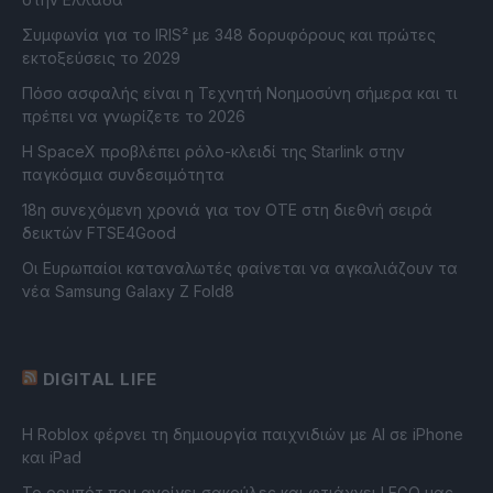
Συμφωνία για το IRIS² με 348 δορυφόρους και πρώτες
εκτοξεύσεις το 2029
Πόσο ασφαλής είναι η Τεχνητή Νοημοσύνη σήμερα και τι
πρέπει να γνωρίζετε το 2026
Η SpaceX προβλέπει ρόλο-κλειδί της Starlink στην
παγκόσμια συνδεσιμότητα
18η συνεχόμενη χρονιά για τον ΟΤΕ στη διεθνή σειρά
δεικτών FTSE4Good
Οι Ευρωπαίοι καταναλωτές φαίνεται να αγκαλιάζουν τα
νέα Samsung Galaxy Z Fold8
DIGITAL LIFE
Η Roblox φέρνει τη δημιουργία παιχνιδιών με ΑΙ σε iPhone
και iPad
Το ρομπότ που ανοίγει σακούλες και φτιάχνει LEGO μας