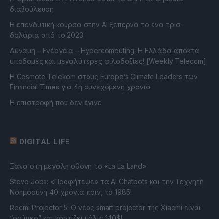
διαβούλευση
Η επενδυτική κούρσα στην AI ξεπερνά το ένα τρισ.
δολάρια από το 2023
Δύναμη – Ενέργεια – Ηypercomputing: Η Ελλάδα αποκτά
υποδομές και μεγαλύτερες φιλοδοξίες! [Weekly Telecom]
Η Cosmote Telekom στους Europe’s Climate Leaders των
Financial Times για 4η συνεχόμενη χρονιά
Η επιστροφή που δεν έγινε
DIGITAL LIFE
Ξανά στη μεγάλη οθόνη το «La La Land»
Steve Jobs: «Προφήτεψε» τα AI Chatbots και την Τεχνητή
Νοημοσύνη 40 χρόνια πριν, το 1985!
Redmi Projector 5: Ο νέος smart projector της Xiaomi είναι
“σούπερ” και κοστίζει μόλις 140$!