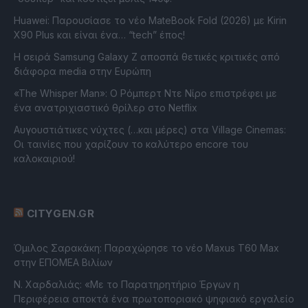
Huawei: Παρουσίασε το νέο MateBook Fold (2026) με Kirin
X90 Plus και είναι ένα… “tech” έπος!
Η σειρά Samsung Galaxy Z αποσπά θετικές κριτικές από
διάφορα media στην Ευρώπη
«The Whisper Man»: Ο Ρόμπερτ Ντε Νίρο επιστρέφει με
ένα ανατριχιαστικό θρίλερ στο Netflix
Αυγουστιάτικες νύχτες (…και μέρες) στα Village Cinemas:
Οι ταινίες που χαρίζουν το καλύτερο encore του
καλοκαιριού!
CITYGEN.GR
Όμιλος Σαρακάκη: Παραχώρησε το νέο Maxus T60 Max
στην ΕΠΟΜΕΑ Βιλίων
Ν. Χαρδαλιάς: «Με το Παρατηρητήριο Έργων η
Περιφέρεια αποκτά ένα πρωτοποριακό ψηφιακό εργαλείο