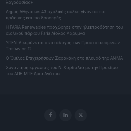
λογοδοσίας»
Δήμος Αθηναίων: 43 σχολικές αυλές γίνονται πιο
πράσινες και πιο δροσερές
Η FARIA Renewables προχώρησε στην ηλεκτροδότηση του
αιολικού πάρκου Faria Αίολος Λάρυμνα
ΥΠΕΝ: Διευρύνεται ο κατάλογος των Προστατευόμενων
Τοπίων σε 12
O Όμιλος Επιχειρήσεων Σαρακάκη στο πλευρό της ΑΝΙΜΑ
Συνάντηση εργασίας του Ν. Χαρδαλιά με την Πρόεδρο
του ΑΠΕ-ΜΠΕ Άρια Αγάτσα
Facebook
LinkedIn
X
(Twitter)