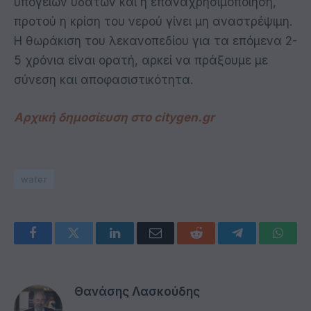
υπόγειων υδάτων και η επαναχρησιμοποίηση,
προτού η κρίση του νερού γίνει μη αναστρέψιμη.
Η θωράκιση του λεκανοπεδίου για τα επόμενα 2-
5 χρόνια είναι ορατή, αρκεί να πράξουμε με
σύνεση και αποφασιστικότητα.
Αρχική δημοσίευση στο citygen.gr
water
Facebook
Twitter
LinkedIn
Email
Reddit
Telegram
Whats
Θανάσης Λασκούδης