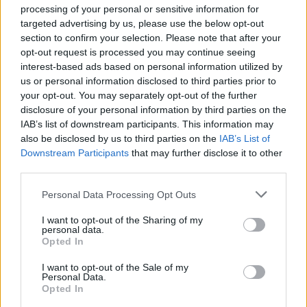
περιορισμοί, η μείωση της άσκοπης
processing of your personal or sensitive information for
targeted advertising by us, please use the below opt-out
κατανάλωσης (π.χ. στο πλύσιμο
section to confirm your selection. Please note that after your
αυτοκινήτων, στο υπερβολικό πότισμα) είναι
opt-out request is processed you may continue seeing
προσωπική ευθύνη απέναντι στο δημόσιο
interest-based ads based on personal information utilized by
us or personal information disclosed to third parties prior to
αγαθό.
your opt-out. You may separately opt-out of the further
disclosure of your personal information by third parties on the
Από την Κρίση στη Βιωσιμότητα
IAB’s list of downstream participants. This information may
also be disclosed by us to third parties on the
IAB’s List of
Downstream Participants
that may further disclose it to other
Η κήρυξη έκτακτης ανάγκης στην Αττική δίνει
third parties.
τη δυνατότητα στην Πολιτεία να δράσει
Personal Data Processing Opt Outs
γρήγορα, παρακάμπτοντας γραφειοκρατικές
αγκυλώσεις. Αυτή η ταχύτητα, όμως, πρέπει να
I want to opt-out of the Sharing of my
personal data.
συνδυαστεί με
διαφάνεια
και
μακρόπνοο
Opted In
σχεδιασμό
. Η λειψυδρία δεν είναι μόνο ένα
I want to opt-out of the Sale of my
πρόβλημα υδρολογικό, είναι κυρίως ένα
Personal Data.
Opted In
πρόβλημα διαχείρισης
και
πολιτικής