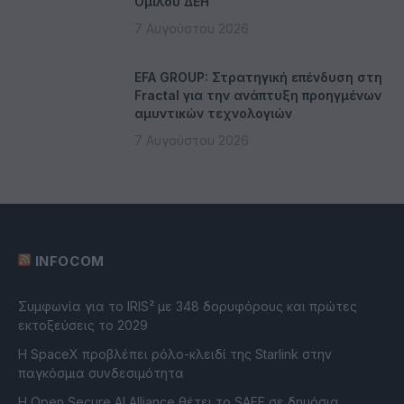
Ομίλου ΔΕΗ
7 Αυγούστου 2026
EFA GROUP: Στρατηγική επένδυση στη
Fractal για την ανάπτυξη προηγμένων
αμυντικών τεχνολογιών
7 Αυγούστου 2026
INFOCOM
Συμφωνία για το IRIS² με 348 δορυφόρους και πρώτες
εκτοξεύσεις το 2029
Η SpaceX προβλέπει ρόλο-κλειδί της Starlink στην
παγκόσμια συνδεσιμότητα
Η Open Secure AI Alliance θέτει το SAFE σε δημόσια