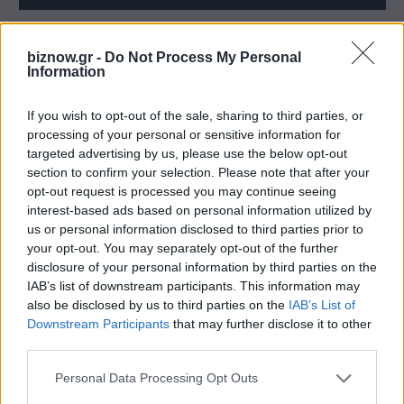
KPMG: Έκθεση “Pulse of Private
biznow.gr -
Do Not Process My Personal
Equity” Q2 2026
Information
6 Αυγούστου 2026
If you wish to opt-out of the sale, sharing to third parties, or
processing of your personal or sensitive information for
Οι προτάσεις του ΕΣΑ για ισχυρή
targeted advertising by us, please use the below opt-out
μικρομεσαία επιχειρηματικότητα
section to confirm your selection. Please note that after your
στον Υφυπουργό Οικονομικών
opt-out request is processed you may continue seeing
6 Αυγούστου 2026
interest-based ads based on personal information utilized by
us or personal information disclosed to third parties prior to
your opt-out. You may separately opt-out of the further
ΔΕΗ: Ισχυρή ανάπτυξη στο α΄εξάμηνο
disclosure of your personal information by third parties on the
2026 με προσαρμοσμένο EBITDA στα
IAB’s list of downstream participants. This information may
€1,2 δισ.
also be disclosed by us to third parties on the
IAB’s List of
6 Αυγούστου 2026
Downstream Participants
that may further disclose it to other
third parties.
Τ. Θεοδωρικάκος: “Στηρίζουμε με
Personal Data Processing Opt Outs
πράξεις την έρευνα και την
καινοτομία”