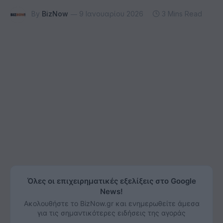
By
BizNow
9 Ιανουαρίου 2026
3 Mins Read
Όλες οι επιχειρηματικές εξελίξεις στο Google
News!
Ακολουθήστε το BizNow.gr και ενημερωθείτε άμεσα
για τις σημαντικότερες ειδήσεις της αγοράς