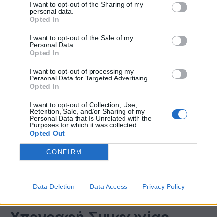
I want to opt-out of the Sharing of my
personal data.
6 Αυγούστου 2026
Opted In
I want to opt-out of the Sale of my
Για πρώτη φορά το Αρχαίο Θέατρο
Personal Data.
Επιδαύρου άνοιξε τις πύλες του σε
Opted In
όλους
I want to opt-out of processing my
6 Αυγούστου 2026
Personal Data for Targeted Advertising.
Opted In
Σύσκεψη υπό τον Κ. Μητσοτάκη για
I want to opt-out of Collection, Use,
τις αποζημιώσεις των πυρόπληκτων
Retention, Sale, and/or Sharing of my
Personal Data that Is Unrelated with the
περιοχών της Δ. Αττικής
Purposes for which it was collected.
6 Αυγούστου 2026
Opted Out
CONFIRM
Data Deletion
Data Access
Privacy Policy
ΕΠΙΧΕΙΡΗΣΕΙΣ
Υπογραφή Συμφωνίας