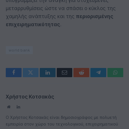
υπογραμμίζει την ανάγκη για στοχευμένες
μεταρρυθμίσεις ώστε να σπάσει ο κύκλος της
χαμηλής ανάπτυξης και της
περιορισμένης
επιχειρηματικότητας
.
world bank
Facebook
Twitter
LinkedIn
Email
Reddit
Telegram
Whats
Χρήστος Κοτσακάς
Website
LinkedIn
Ο Χρήστος Κοτσακάς είναι δημοσιογράφος με πολυετή
εμπειρία στον χώρο του τεχνολογικού, επιχειρηματικού