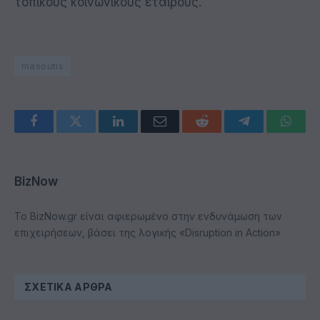
τοπικούς κοινωνικούς εταίρους.
masoutis
Facebook
Twitter
LinkedIn
Email
Reddit
Telegram
Whats
BizNow
Το BizNow.gr είναι αφιερωμένο στην ενδυνάμωση των
επιχειρήσεων, βάσει της λογικής «Disruption in Action»
ΣΧΕΤΙΚΆ ΆΡΘΡΑ