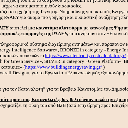
 ενίσχυση του εποπτικού ρόλου της ΡΑΑΕΥ στη λιανική. Καθώς η
 μέχρι να αυτοματοποιηθούν διαδικασίες.
τάζεται η χρήση της Τεχνητής Νοημοσύνης για σκοπούς Ενεργει
της ΡΑΑΕΥ για ακόμα πιο γρήγορη και ουσιαστική αναζήτηση πλη
ΑΑΕΥ
αποτελεί μια
καινοτόμα πλατφόρμα με καινοτόμες Ψηφιακ
 ψηφιακές εφαρμογές της ΡΑΑΕΥ
,
που ανήκουν στον «Εικονικό
ληροφοριακό σύστημα διαχείρισης αιτημάτων και παραπόνων
nergy Intelligence Software», BRONZE in category «Energy In
 οικιακών συσκευών» (
https://www.electricitycostcalculator.gr/
 for Green Service», SILVER in category «Green Platform», B
κατοικίες» (
https://www.buildingenergysaving.gr/
)
erall Design», για το Εργαλείο «Έξυπνος οδηγός εξοικονόμησης
 για τον Καταναλωτή” για τα Βραβεία Καινοτομίας του Δημοσί
σίες προς τους Καταναλωτές, δεν βελτιώνουν απλά την εξυπη
τασχηματίζει τη φύση του από B2B (από Επιχείρηση προς Επιχεί