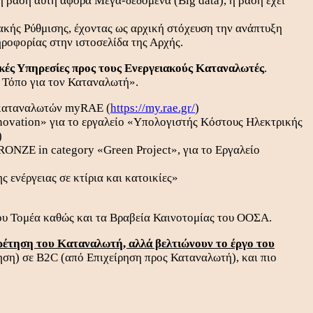
 βάση αυτή αφορά Μεγα-δεδομένα (Big data), η βάση έχει
ακής Ρύθμισης, έχοντας ως αρχική στόχευση την ανάπτυξη
ροφορίας στην ιστοσελίδα της Αρχής.
ές Υπηρεσίες προς τους Ενεργειακούς Καταναλωτές
.
 Τόπο για τον Καταναλωτή».
 καταναλωτών myRAE (
https://my.rae.gr/
)
novation» για το εργαλείο «Υπολογιστής Κόστους Ηλεκτρικής
)
RONZE in category «Green Project», για το Εργαλείο
 ενέργειας σε κτίρια και κατοικίες»
ου Τομέα καθώς και τα Βραβεία Καινοτομίας του ΟΟΣΑ.
ρέτηση του Καταναλωτή, αλλά βελτιώνουν το έργο του
ρηση) σε B2C (από Επιχείρηση προς Καταναλωτή), και πιο