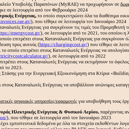
ργαλείο Υποβολής Παραπόνων (MyRAE) να προχωρήσουν σε
δωρ
ηκε σε λειτουργία από τον Φεβρουάριο 2024
ρικής Ενέργειας,
το οποίο συγκεντρώνει όλα τα διαθέσιμα οικι
/invoices.rae.gr/
), που τέθηκε σε λειτουργία τον Ιανουάριο 2024
ταναλωτές Ενέργειας για συγκρίνουν τις τιμές του Προμηθευτή τ
ttps://energycost.gr/
), σε λειτουργία από το 2021, του οποίου 
οποίο επιτρέπει στους Καταναλωτές Ενέργειας για συγκρίνουν 
δευση προς αυτούς (
https://chargingcost.gr/
) που τέθηκε σε λει
, το οποίο επιτρέπει στους Καταναλωτές Ενέργειας να υπολογίσ
tricitycostcalculator.gr/
), σε λειτουργία από το 2022
πιτρέπει στους Καταναλωτές Ενέργειας να εκτιμήσουν το όφελος
από το 2023.
 Στάσης για την Ενεργειακή Εξοικονόμηση στα Κτίρια «Buildin
ει στους Καταναλωτές Ενέργειας να υποβάλλουν ανώνυμες καταγγ
ατικές ψηφιακές υπηρεσίες/εφαρμογές
για υποβοήθηση τους έργ
Αγοράς Ηλεκτρικής Ενέργειας & Φυσικού Αερίου,
παρέχοντας αν
ron/
), που τέθηκε σε λειτουργία από τον Ιανουάριο 2023
έχει εμπιστευτικά δεδομένα με όλα τα στοιχεία εκδοθέντων λογ