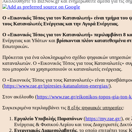
Ακολουθήστε το BizNow.gr και ενημερωθείτε άμεσα για τις σημ
Ο «Εικονικός Τόπος για τον Καταναλωτή» είναι τμήμα το
τους Καταναλωτές Ενέργειας και την Αγορά Ενέργειας
.
Ο «Εικονικός Τόπος για τον Καταναλωτή» περιλαμβάνει 8 κ
Ενέργειας και Υδάτων και
βρίσκονται πλέον κατατεθειμένα 
Εσωτερικών
.
Πρόκειται για ένα ολοκληρωμένο σχέδιο ψηφιακών υπηρεσιών 
καταναλωτών. Ο «Εικονικός Τόπος για τους Καταναλωτές» συγκ
που μπορούν να χρησιμοποιούν οι καταναλωτές ενέργειας.
Ο «Εικονικός Τόπος για τους Καταναλωτές» είναι προσβάσιμος
(
https://www.rae.gr/ipiresies-katanaloton-energias/
).
Στον ακόλουθο (
https://www.rae.gr/eikonikos-topos-gia-ton-k
Συγκεκριμένα περιλαμβάνει τις
8 εξής ψηφιακές υπηρεσίες
:
Εργαλείο Υποβολής Παραπόνων
(
https://my.rae.gr/
), σ
Ενέργειας & Φυσικού Αερίου και τους Διαχειριστές Δικτ
Ενεργειακός Διαμεσολαβητής
, το οποίο επιτρέπει τους