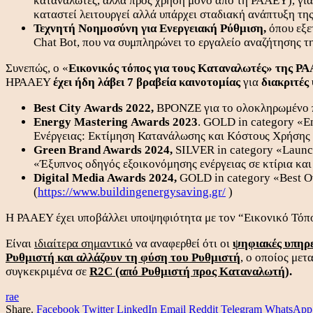
καταναλωτές, αλλά προς χρήση μόνο από τη ΡΑΑΕΥ), για
καταστεί λειτουργεί αλλά υπάρχει σταδιακή ανάπτυξη της
Τεχνητή Νοημοσύνη για Ενεργειακή Ρύθμιση,
όπου εξε
Chat Bot, που να συμπληρώνει το εργαλείο αναζήτησης 
Συνεπώς, ο «
Εικονικός τόπος για τους Καταναλωτές» της Ρ
ΗΡΑΑΕΥ
έχει ήδη λάβει
7 βραβεία καινοτομίας
για
διακριτές
Best
City
Awards
2022,
ΒΡΟΝΖΕ για το ολοκληρωμένο π
Energy
Mastering
Awards
2023
. GOLD in category «E
Ενέργειας: Εκτίμηση Κατανάλωσης και Κόστους Χρήσης
Green Brand Awards 2024,
SILVER in category «Launch
«Έξυπνος οδηγός εξοικονόμησης ενέργειας σε κτίρια και 
Digital Media Awards 2024,
GOLD in category «Best Ov
(
https://www.buildingenergysaving.gr/
)
Η ΡΑΑΕΥ έχει υποβάλλει υποψηφιότητα με τον “Εικονικό Τόπο
Είναι
ιδιαίτερα σημαντικό
να αναφερθεί ότι οι
ψηφιακές υπηρε
Ρυθμιστή και αλλάζουν τη φύση του Ρυθμιστή
, ο οποίος με
συγκεκριμένα σε
R2C (από Ρυθμιστή προς Καταναλωτή
).
rae
Share.
Facebook
Twitter
LinkedIn
Email
Reddit
Telegram
WhatsApp