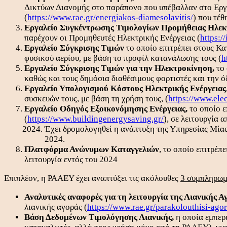
Δικτύων Διανομής στο παράπονο που υπέβαλλαν στο Ε
(
https://www.rae.gr/energiakos-diamesolavitis/
) που τέθ
Εργαλείο Συγκέντρωσης Τιμολογίων Προμήθειας Ηλεκτ
παρέχουν οι Προμηθευτές Ηλεκτρικής Ενέργειας (
https:/
Εργαλείο Σύγκρισης Τιμών
το οποίο επιτρέπει στους Κα
φυσικού αερίου, με βάση το προφίλ κατανάλωσης τους (
h
Εργαλείο Σύγκρισης Τιμών για την Ηλεκτροκίνηση,
το 
καθώς και τους δημόσια διαθέσιμους φορτιστές και την ό
Εργαλείο Υπολογισμού Κόστους Ηλεκτρικής Ενέργειας
συσκευών τους, με βάση τη χρήση τους, (
https://www.elec
Εργαλείο Οδηγός Εξοικονόμησης Ενέργειας,
το οποίο ε
(
https://www.buildingenergysaving.gr/
), σε λειτουργία 
Έχει δρομολογηθεί η ανάπτυξη της Υπηρεσίας Μίας
2024.
Πλατφόρμα Ανώνυμων Καταγγελιών
, το οποίο επιτρέπ
λειτουργία εντός του 2024
Επιπλέον, η ΡΑΑΕΥ έχει αναπτύξει τις ακόλουθες
3 συμπληρωμ
Αναλυτικές αναφορές για τη λειτουργία της Λιανικής 
λιανικής αγοράς (
https://www.rae.gr/parakolouthisi-ago
Βάση Δεδομένων Τιμολόγησης Λιανικής,
η οποία εμπερι