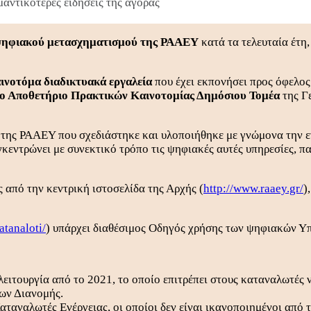
αντικότερες ειδήσεις της αγοράς
υ ψηφιακού μετασχηματισμού της ΡΑΑΕΥ
κατά τα τελευταία έτη
αινοτόμα διαδικτυακά εργαλεία
που έχει εκπονήσει προς όφελο
στο Αποθετήριο Πρακτικών Καινοτομίας Δημόσιου Τομέα
της Γ
της ΡΑΑΕΥ που σχεδιάστηκε και υλοποιήθηκε με γνώμονα την ε
εντρώνει με συνεκτικό τρόπο τις ψηφιακές αυτές υπηρεσίες, π
 από την κεντρική ιστοσελίδα της Αρχής (
http://www.raaey.gr/
)
atanaloti/
) υπάρχει διαθέσιμος Οδηγός χρήσης των ψηφιακών Υ
ε λειτουργία από το 2021, το οποίο επιτρέπει στους καταναλωτ
ύων Διανομής.
 Καταναλωτές Ενέργειας, οι οποίοι δεν είναι ικανοποιημένοι από