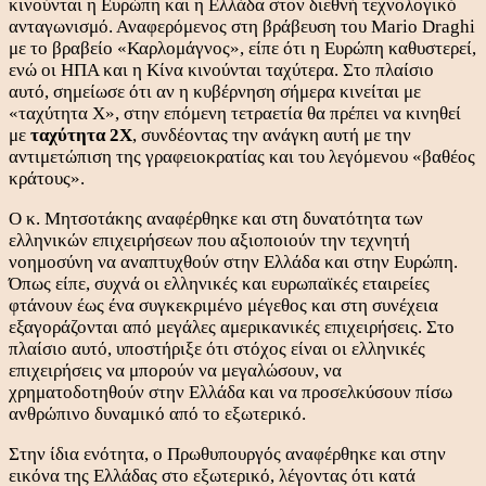
κινούνται η Ευρώπη και η Ελλάδα στον διεθνή τεχνολογικό
ανταγωνισμό. Αναφερόμενος στη βράβευση του Mario Draghi
με το βραβείο «Καρλομάγνος», είπε ότι η Ευρώπη καθυστερεί,
ενώ οι ΗΠΑ και η Κίνα κινούνται ταχύτερα. Στο πλαίσιο
αυτό, σημείωσε ότι αν η κυβέρνηση σήμερα κινείται με
«ταχύτητα Χ», στην επόμενη τετραετία θα πρέπει να κινηθεί
με
ταχύτητα 2Χ
, συνδέοντας την ανάγκη αυτή με την
αντιμετώπιση της γραφειοκρατίας και του λεγόμενου «βαθέος
κράτους».
Ο κ. Μητσοτάκης αναφέρθηκε και στη δυνατότητα των
ελληνικών επιχειρήσεων που αξιοποιούν την τεχνητή
νοημοσύνη να αναπτυχθούν στην Ελλάδα και στην Ευρώπη.
Όπως είπε, συχνά οι ελληνικές και ευρωπαϊκές εταιρείες
φτάνουν έως ένα συγκεκριμένο μέγεθος και στη συνέχεια
εξαγοράζονται από μεγάλες αμερικανικές επιχειρήσεις. Στο
πλαίσιο αυτό, υποστήριξε ότι στόχος είναι οι ελληνικές
επιχειρήσεις να μπορούν να μεγαλώσουν, να
χρηματοδοτηθούν στην Ελλάδα και να προσελκύσουν πίσω
ανθρώπινο δυναμικό από το εξωτερικό.
Στην ίδια ενότητα, ο Πρωθυπουργός αναφέρθηκε και στην
εικόνα της Ελλάδας στο εξωτερικό, λέγοντας ότι κατά