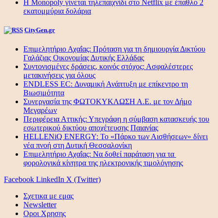
Η Monopoly γίνεται τηλεπαιχνίδι στο Netflix με έπαθλο 2
εκατομμύρια δολάρια
CityGen.gr
Επιμελητήριο Αχαΐας: Πρόταση για τη δημιουργία Δικτύου
Γαλάζιας Οικονομίας Δυτικής Ελλάδας
Συντονισμένες δράσεις, κοινός στόχος: Ασφαλέστερες
μετακινήσεις για όλους
ENDLESS EC: Δυναμική Ανάπτυξη με επίκεντρο τη
Βιωσιμότητα
Συνεργασία της ΦΩΤΟΚΥΚΛΩΣΗ Α.Ε. με τον Δήμο
Μεγαρέων
Περιφέρεια Αττικής: Υπεγράφη η σύμβαση κατασκευής του
εσωτερικού δικτύου αποχέτευσης Παιανίας
HELLENiQ ENERGY: Το «Πάρκο των Αισθήσεων» δίνει
νέα πνοή στη Δυτική Θεσσαλονίκη
Επιμελητήριο Αχαΐας: Να δοθεί παράταση για τα
φορολογικά κίνητρα της ηλεκτρονικής τιμολόγησης
Facebook
LinkedIn
X (Twitter)
Σχετικα με εμας
Newsletter
Οροι Χρησης