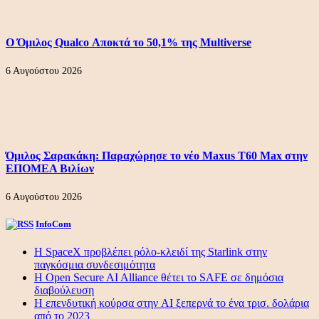
Ο Όμιλος Qualco Αποκτά το 50,1% της Multiverse
6 Αυγούστου 2026
Όμιλος Σαρακάκη: Παραχώρησε το νέο Maxus T60 Max στην
ΕΠΟΜΕΑ Βιλίων
6 Αυγούστου 2026
InfoCom
Η SpaceX προβλέπει ρόλο-κλειδί της Starlink στην
παγκόσμια συνδεσιμότητα
Η Open Secure AI Alliance θέτει το SAFE σε δημόσια
διαβούλευση
Η επενδυτική κούρσα στην AI ξεπερνά το ένα τρισ. δολάρια
από το 2023