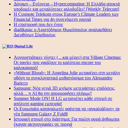
Δύναμη – Ενέργεια – Ηypercomputing: Η Ελλάδα αποκτά
υποδομές και μεγαλύτερες φιλοδοξίες! [Weekly Telecom]
Η Cosmote Telekom στους Europe’s Climate Leaders των
Financial Times για 4η συνεχόμενη χρονιά
Η επιστροφή που δεν έγινε
diadikasia: ο Αριστόδημος Θωμόπουλος αναλαμβάνει
Διευθύνων Σύμβουλος
Digital Life
Αυγουστιάτικες νύχτες (…και μέρες) στα Village Cinemas:
Οι ταινίες που χαρίζουν το καλύτερο encore του
καλοκαιριού!
«Without Blood»: Η Angelina Jolie μεταφέρει στη μεγάλη
οθόνη το συγκλονιστικό μυθιστόρημα του Alessandro
Baricco
Samsung: Νέα γενιά 3D μνήμης μετεράστιες επιδόσεις,
αλλά… η AI θα την απορροφήσει πλήρως!
Summer Mode ON! Η LG μετατρέπει κάθε στιγμή σε
απόλυτη gaming εμπειρία!
Οι Ευρωπαίοι καταναλωτές φαίνεται να «αγκαλιάζουν» τα
νέα Samsung Galaxy Z Fold8
Ιστορική στιγμή στο διάστημα: Για πρώτη φορά άνθρωποι
έκαναν ακτινογραφίες σε τροχιά