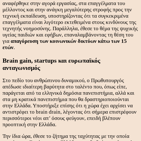
αναφέρθηκε στην αγορά εργασίας, στα επαγγέλματα του
μέλλοντος και στην ανάγκη μεγαλύτερης στροφής προς την
τεχνική εκπαίδευση, υποστηρίζοντας ότι τα συγκεκριμένα
επαγγέλματα είναι λιγότερο εκτεθειμένα στους κινδύνους της
τεχνητής νοημοσύνης. Παράλληλα, έθεσε το θέμα της ψυχικής
υγείας παιδιών και εφήβων, επαναλαμβάνοντας τη θέση του
για
απαγόρευση των κοινωνικών δικτύων κάτω των 15
ετών
.
Brain gain, startups και ευρωπαϊκός
ανταγωνισμός
Στο πεδίο του ανθρώπινου δυναμικού, ο Πρωθυπουργός
απέδωσε ιδιαίτερη βαρύτητα στο ταλέντο που, όπως είπε,
παράγεται από τα ελληνικά δημόσια πανεπιστήμια, αλλά και
στα μη κρατικά πανεπιστήμια που θα δραστηριοποιούνται
στην Ελλάδα. Υποστήριξε επίσης ότι η χώρα έχει αρχίσει να
αντιστρέφει το brain drain, λέγοντας ότι σήμερα επιστρέφουν
περισσότεροι νέοι απ’ όσους φεύγουν, επειδή βλέπουν
προοπτική στην Ελλάδα.
Την ίδια ώρα, έθεσε το ζήτημα της ταχύτητας με την οποία