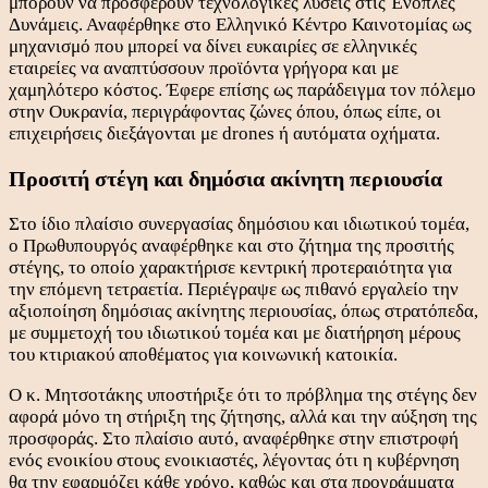
μπορούν να προσφέρουν τεχνολογικές λύσεις στις Ένοπλες
Δυνάμεις. Αναφέρθηκε στο Ελληνικό Κέντρο Καινοτομίας ως
μηχανισμό που μπορεί να δίνει ευκαιρίες σε ελληνικές
εταιρείες να αναπτύσσουν προϊόντα γρήγορα και με
χαμηλότερο κόστος. Έφερε επίσης ως παράδειγμα τον πόλεμο
στην Ουκρανία, περιγράφοντας ζώνες όπου, όπως είπε, οι
επιχειρήσεις διεξάγονται με drones ή αυτόματα οχήματα.
Προσιτή στέγη και δημόσια ακίνητη περιουσία
Στο ίδιο πλαίσιο συνεργασίας δημόσιου και ιδιωτικού τομέα,
ο Πρωθυπουργός αναφέρθηκε και στο ζήτημα της προσιτής
στέγης, το οποίο χαρακτήρισε κεντρική προτεραιότητα για
την επόμενη τετραετία. Περιέγραψε ως πιθανό εργαλείο την
αξιοποίηση δημόσιας ακίνητης περιουσίας, όπως στρατόπεδα,
με συμμετοχή του ιδιωτικού τομέα και με διατήρηση μέρους
του κτιριακού αποθέματος για κοινωνική κατοικία.
Ο κ. Μητσοτάκης υποστήριξε ότι το πρόβλημα της στέγης δεν
αφορά μόνο τη στήριξη της ζήτησης, αλλά και την αύξηση της
προσφοράς. Στο πλαίσιο αυτό, αναφέρθηκε στην επιστροφή
ενός ενοικίου στους ενοικιαστές, λέγοντας ότι η κυβέρνηση
θα την εφαρμόζει κάθε χρόνο, καθώς και στα προγράμματα