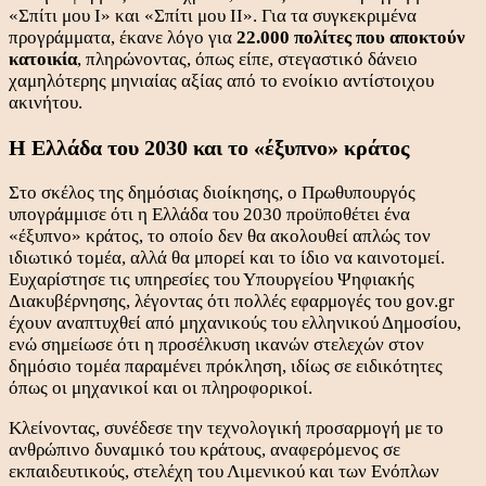
«Σπίτι μου Ι» και «Σπίτι μου ΙΙ». Για τα συγκεκριμένα
προγράμματα, έκανε λόγο για
22.000 πολίτες που αποκτούν
κατοικία
, πληρώνοντας, όπως είπε, στεγαστικό δάνειο
χαμηλότερης μηνιαίας αξίας από το ενοίκιο αντίστοιχου
ακινήτου.
Η Ελλάδα του 2030 και το «έξυπνο» κράτος
Στο σκέλος της δημόσιας διοίκησης, ο Πρωθυπουργός
υπογράμμισε ότι η Ελλάδα του 2030 προϋποθέτει ένα
«έξυπνο» κράτος, το οποίο δεν θα ακολουθεί απλώς τον
ιδιωτικό τομέα, αλλά θα μπορεί και το ίδιο να καινοτομεί.
Ευχαρίστησε τις υπηρεσίες του Υπουργείου Ψηφιακής
Διακυβέρνησης, λέγοντας ότι πολλές εφαρμογές του gov.gr
έχουν αναπτυχθεί από μηχανικούς του ελληνικού Δημοσίου,
ενώ σημείωσε ότι η προσέλκυση ικανών στελεχών στον
δημόσιο τομέα παραμένει πρόκληση, ιδίως σε ειδικότητες
όπως οι μηχανικοί και οι πληροφορικοί.
Κλείνοντας, συνέδεσε την τεχνολογική προσαρμογή με το
ανθρώπινο δυναμικό του κράτους, αναφερόμενος σε
εκπαιδευτικούς, στελέχη του Λιμενικού και των Ενόπλων