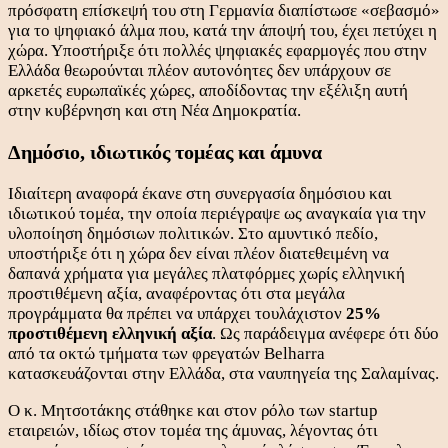
πρόσφατη επίσκεψή του στη Γερμανία διαπίστωσε «σεβασμό»
για το ψηφιακό άλμα που, κατά την άποψή του, έχει πετύχει η
χώρα. Υποστήριξε ότι πολλές ψηφιακές εφαρμογές που στην
Ελλάδα θεωρούνται πλέον αυτονόητες δεν υπάρχουν σε
αρκετές ευρωπαϊκές χώρες, αποδίδοντας την εξέλιξη αυτή
στην κυβέρνηση και στη Νέα Δημοκρατία.
Δημόσιο, ιδιωτικός τομέας και άμυνα
Ιδιαίτερη αναφορά έκανε στη συνεργασία δημόσιου και
ιδιωτικού τομέα, την οποία περιέγραψε ως αναγκαία για την
υλοποίηση δημόσιων πολιτικών. Στο αμυντικό πεδίο,
υποστήριξε ότι η χώρα δεν είναι πλέον διατεθειμένη να
δαπανά χρήματα για μεγάλες πλατφόρμες χωρίς ελληνική
προστιθέμενη αξία, αναφέροντας ότι στα μεγάλα
προγράμματα θα πρέπει να υπάρχει τουλάχιστον
25%
προστιθέμενη ελληνική αξία
. Ως παράδειγμα ανέφερε ότι δύο
από τα οκτώ τμήματα των φρεγατών Belharra
κατασκευάζονται στην Ελλάδα, στα ναυπηγεία της Σαλαμίνας.
Ο κ. Μητσοτάκης στάθηκε και στον ρόλο των startup
εταιρειών, ιδίως στον τομέα της άμυνας, λέγοντας ότι