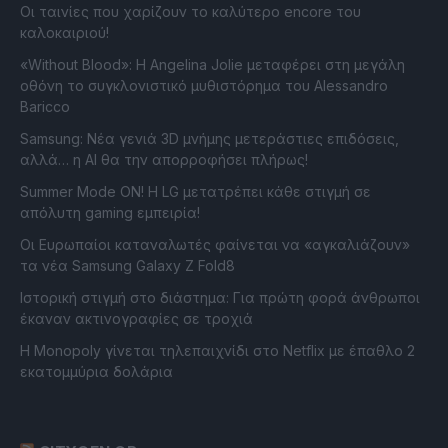
Οι ταινίες που χαρίζουν το καλύτερο encore του
καλοκαιριού!
«Without Blood»: Η Angelina Jolie μεταφέρει στη μεγάλη
οθόνη το συγκλονιστικό μυθιστόρημα του Alessandro
Baricco
Samsung: Νέα γενιά 3D μνήμης μετεράστιες επιδόσεις,
αλλά… η AI θα την απορροφήσει πλήρως!
Summer Mode ON! Η LG μετατρέπει κάθε στιγμή σε
απόλυτη gaming εμπειρία!
Οι Ευρωπαίοι καταναλωτές φαίνεται να «αγκαλιάζουν»
τα νέα Samsung Galaxy Z Fold8
Ιστορική στιγμή στο διάστημα: Για πρώτη φορά άνθρωποι
έκαναν ακτινογραφίες σε τροχιά
Η Monopoly γίνεται τηλεπαιχνίδι στο Netflix με έπαθλο 2
εκατομμύρια δολάρια