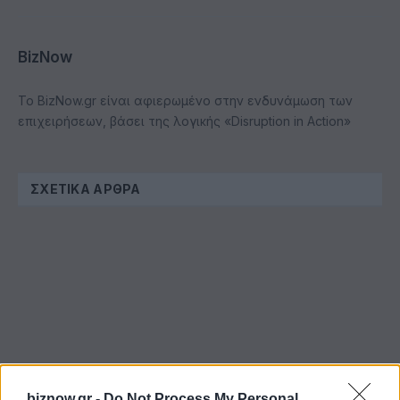
BizNow
Το BizNow.gr είναι αφιερωμένο στην ενδυνάμωση των
επιχειρήσεων, βάσει της λογικής «Disruption in Action»
ΣΧΕΤΙΚΆ ΆΡΘΡΑ
biznow.gr -
Do Not Process My Personal