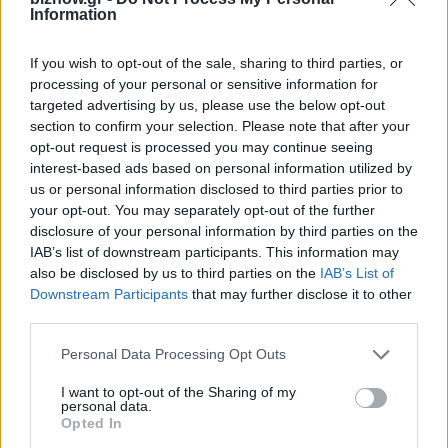
Information
If you wish to opt-out of the sale, sharing to third parties, or
Μπορεί το ΑΙ να προβλέψει την επιτυχία ενός
processing of your personal or sensitive information for
marketing πλάνου;
targeted advertising by us, please use the below opt-out
section to confirm your selection. Please note that after your
opt-out request is processed you may continue seeing
interest-based ads based on personal information utilized by
us or personal information disclosed to third parties prior to
your opt-out. You may separately opt-out of the further
disclosure of your personal information by third parties on the
IAB’s list of downstream participants. This information may
also be disclosed by us to third parties on the
IAB’s List of
Downstream Participants
that may further disclose it to other
third parties.
Personal Data Processing Opt Outs
Πώς να χτίσεις κάτι δικό σου που θα αντέξει
I want to opt-out of the Sharing of my
στην νέα ψηφιακή οικονομία (χωρίς κεφάλαιο)
personal data.
Opted In