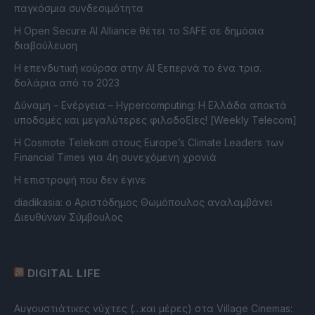
παγκόσμια συνδεσιμότητα
Η Open Secure AI Alliance θέτει το SAFE σε δημόσια
διαβούλευση
Η επενδυτική κούρσα στην AI ξεπερνά το ένα τρισ.
δολάρια από το 2023
Δύναμη – Ενέργεια – Ηypercomputing: Η Ελλάδα αποκτά
υποδομές και μεγαλύτερες φιλοδοξίες! [Weekly Telecom]
Η Cosmote Telekom στους Europe’s Climate Leaders των
Financial Times για 4η συνεχόμενη χρονιά
Η επιστροφή που δεν έγινε
diadikasia: ο Αριστόδημος Θωμόπουλος αναλαμβάνει
Διευθύνων Σύμβουλος
DIGITAL LIFE
Αυγουστιάτικες νύχτες (…και μέρες) στα Village Cinemas: