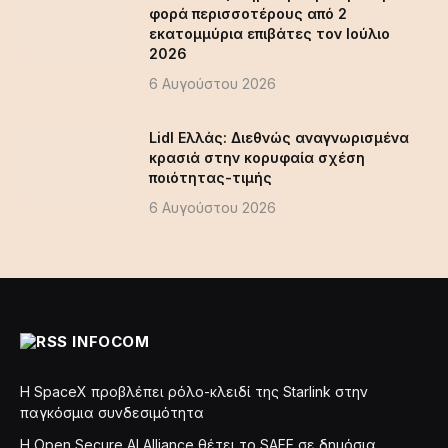
φορά περισσοτέρους από 2
εκατομμύρια επιβάτες τον Ιούλιο
2026
6 Αυγούστου 2026
Lidl Ελλάς: Διεθνώς αναγνωρισμένα
κρασιά στην κορυφαία σχέση
ποιότητας-τιμής
6 Αυγούστου 2026
INFOCOM
Η SpaceX προβλέπει ρόλο-κλειδί της Starlink στην
παγκόσμια συνδεσιμότητα
Η Open Secure AI Alliance θέτει το SAFE σε δημόσια