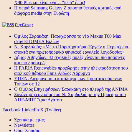
X90 Plus και είναι ένα… “tech” έπος!
Η σειρά Samsung Galaxy Z αποσπά θετικές κριτικές από
διάφορα media στην Ευρώπη
CityGen.gr
Όμιλος Σαρακάκη: Παραχώρησε το νέο Maxus T60 Max
στην ΕΠΟΜΕΑ Βιλίων
Ν. Χαρδαλιάς: «Με το Παρατηρητήριο Έργων η Περιφέρεια
αποκτά ένα πρωτοποριακό ψηφιακό εργαλείο λογοδοσίας»
Δήμος Αθηναίων: 43 σχολικές αυλές γίνονται πιο πράσινες
και πιο δροσερές
Η FARIA Renewables προχώρησε στην ηλεκτροδότηση του
αιολικού πάρκου Faria Αίολος Λάρυμνα
ΥΠΕΝ: Διευρύνεται ο κατάλογος των Προστατευόμενων
Τοπίων σε 12
O Όμιλος Επιχειρήσεων Σαρακάκη στο πλευρό της ΑΝΙΜΑ
Συνάντηση εργασίας του Ν. Χαρδαλιά με την Πρόεδρο του
ΑΠΕ-ΜΠΕ Άρια Αγάτσα
Facebook
LinkedIn
X (Twitter)
Σχετικα με εμας
Newsletter
Οροι Χρησης