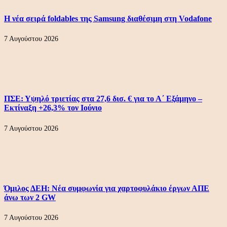
Η νέα σειρά foldables της Samsung διαθέσιμη στη Vodafone
7 Αυγούστου 2026
ΠΣΕ: Υψηλό τριετίας στα 27,6 δισ. € για το Α΄ Εξάμηνο –
Εκτίναξη +26,3% τον Ιούνιο
7 Αυγούστου 2026
Όμιλος ΔΕΗ: Νέα συμφωνία για χαρτοφυλάκιο έργων ΑΠΕ
άνω των 2 GW
7 Αυγούστου 2026