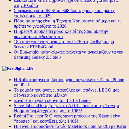
Διπλασιάστηκε σε 1 χρόνο η χρήση chatbots για ειδήσεις
στην Ελλάδα
Συμφωνία για το IRIS² με 348 δορυφόρους και πρώτες
εκτοξεύσεις το 2029
Πόσο ασφαλής είναι η Τεχνητή Νοημοσύνη σήμερα και τι
πρέπει να γνωρίζετε το 2026
Η SpaceX προβλέπει ρόλο-κλειδί της Starlink στην
παγκόσμια συνδεσιμότητα
18η συνεχόμενη χρονιά για τον ΟΤΕ στη διεθνή σειρά
δεικτών FTSE4Good
Οι Ευρωπαίοι καταναλωτές φαίνεται να αγκαλιάζουν τα νέα
Samsung Galaxy Z Fold8
Digital Life
Η Roblox φέρνει τη δημιουργία παιχνιδιών με ΑΙ σε iPhone
και iPad
Το ρομπότ που ανοίγει σακούλες και φτιάχνει LEGO μας
φέρνει πιο κοντά στο μέλλον
Ξανά στη μεγάλη οθόνη το «La La Land»
Steve Jobs: «Προφήτεψε» τα AI Chatbots και την Τεχνητή
Νοημοσύνη 40 χρόνια πριν, το 1985!
Redmi Projector 5: Ο νέος smart projector της Xiaomi είναι
“σούπερ” και κοστίζει μόλις 140$!
Huawei: Παρουσίασε το νέο MateBook Fold (2026) με Kirin