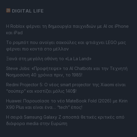
DIGITAL LIFE
Η Roblox φέρνει τη δημιουργία παιχνιδιών με ΑΙ σε iPhone
και iPad
Το ρομπότ που ανοίγει σακούλες και φτιάχνει LEGO μας
φέρνει πιο κοντά στο μέλλον
Ξανά στη μεγάλη οθόνη το «La La Land»
Steve Jobs: «Προφήτεψε» τα AI Chatbots και την Τεχνητή
Νοημοσύνη 40 χρόνια πριν, το 1985!
Redmi Projector 5: Ο νέος smart projector της Xiaomi είναι
“σούπερ” και κοστίζει μόλις 140$!
Huawei: Παρουσίασε το νέο MateBook Fold (2026) με Kirin
X90 Plus και είναι ένα… “tech” έπος!
Η σειρά Samsung Galaxy Z αποσπά θετικές κριτικές από
διάφορα media στην Ευρώπη