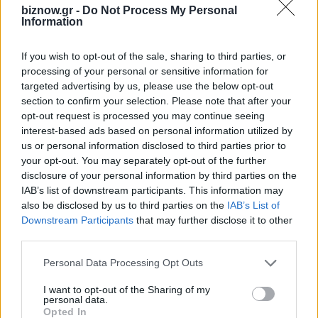
biznow.gr -
Do Not Process My Personal
Information
ΤΕΛΕΥΤΑΊΑ ΝΈΑ
If you wish to opt-out of the sale, sharing to third parties, or
processing of your personal or sensitive information for
Η Τράπεζα Κρήτης, ο Κοσκωτάς και
targeted advertising by us, please use the below opt-out
τα 32 δισ. δραχμές που χάθηκαν στα
section to confirm your selection. Please note that after your
βιβλία
opt-out request is processed you may continue seeing
8 Αυγούστου 2026
interest-based ads based on personal information utilized by
us or personal information disclosed to third parties prior to
your opt-out. You may separately opt-out of the further
Η νέα σειρά foldables της Samsung
διαθέσιμη στη Vodafone
disclosure of your personal information by third parties on the
IAB’s list of downstream participants. This information may
7 Αυγούστου 2026
also be disclosed by us to third parties on the
IAB’s List of
Downstream Participants
that may further disclose it to other
third parties.
ΠΣΕ: Υψηλό τριετίας στα 27,6 δισ. €
για το Α΄ Εξάμηνο – Εκτίναξη +26,3%
Personal Data Processing Opt Outs
τον Ιούνιο
7 Αυγούστου 2026
I want to opt-out of the Sharing of my
personal data.
Opted In