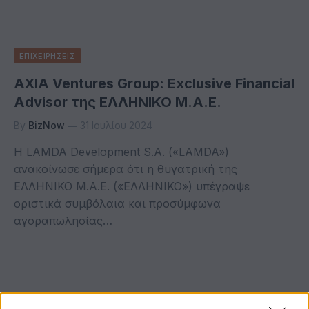
ΕΠΙΧΕΙΡΗΣΕΙΣ
AXIA Ventures Group: Exclusive Financial
Advisor της ΕΛΛΗΝΙΚΟ Μ.Α.Ε.
By
BizNow
31 Ιουλίου 2024
Η LAMDA Development S.A. («LAMDA»)
ανακοίνωσε σήμερα ότι η θυγατρική της
ΕΛΛΗΝΙΚΟ Μ.Α.Ε. («ΕΛΛΗΝΙΚΟ») υπέγραψε
οριστικά συμβόλαια και προσύμφωνα
αγοραπωλησίας…