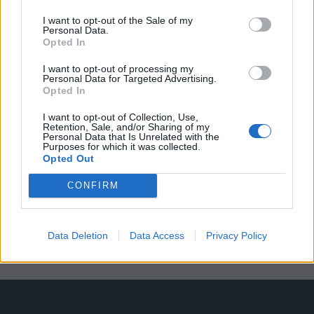
Όμιλος ΔΕΗ: Νέα συμφωνία για
I want to opt-out of the Sale of my
χαρτοφυλάκιο έργων ΑΠΕ άνω των 2
Personal Data.
GW
Opted In
7 Αυγούστου 2026
I want to opt-out of processing my
Personal Data for Targeted Advertising.
Opted In
Όμιλος Fourlis: Συμφωνία για την
πώληση της συμμετοχής στο Sofia
I want to opt-out of Collection, Use,
South Ring Mall
Retention, Sale, and/or Sharing of my
Personal Data that Is Unrelated with the
7 Αυγούστου 2026
Purposes for which it was collected.
Opted Out
Η Deloitte Ελλάδος αποκλειστικός
CONFIRM
χρηματοοικονομικός σύμβουλος του
Ομίλου ΔΕΗ
7 Αυγούστου 2026
Data Deletion
Data Access
Privacy Policy